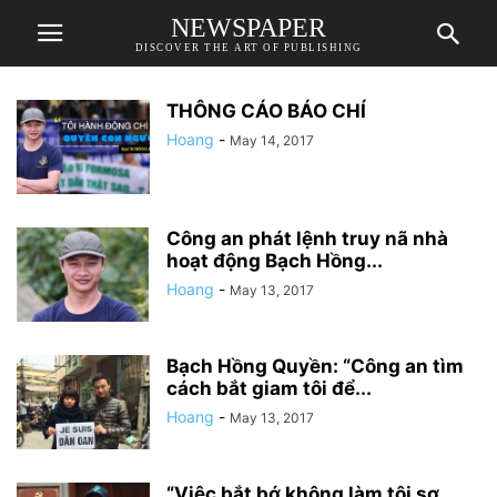
NEWSPAPER
DISCOVER THE ART OF PUBLISHING
THÔNG CÁO BÁO CHÍ
Hoang
-
May 14, 2017
Công an phát lệnh truy nã nhà
hoạt động Bạch Hồng...
Hoang
-
May 13, 2017
Bạch Hồng Quyền: “Công an tìm
cách bắt giam tôi để...
Hoang
-
May 13, 2017
“Việc bắt bớ không làm tôi sợ