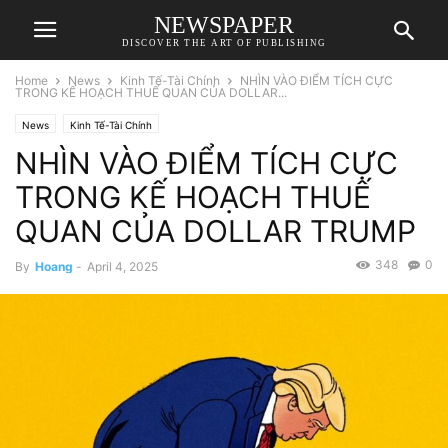
NEWSPAPER
DISCOVER THE ART OF PUBLISHING
Home
News
Kinh Tế-Tài Chính
NHÌN VÀO ĐIỂM TÍCH CỰC
TRONG KẾ HOẠCH THUẾ QUAN CỦA DOLLAR...
News
Kinh Tế-Tài Chính
NHÌN VÀO ĐIỂM TÍCH CỰC
TRONG KẾ HOẠCH THUẾ
QUAN CỦA DOLLAR TRUMP
348
0
By
Hoang
-
April 4, 2025