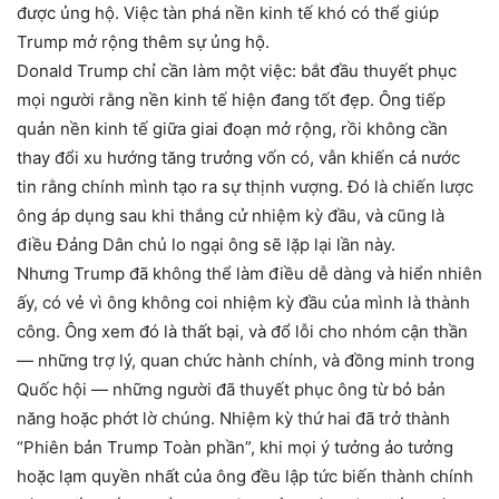
được ủng hộ. Việc tàn phá nền kinh tế khó có thể giúp
Trump mở rộng thêm sự ủng hộ.
Donald Trump chỉ cần làm một việc: bắt đầu thuyết phục
mọi người rằng nền kinh tế hiện đang tốt đẹp. Ông tiếp
quản nền kinh tế giữa giai đoạn mở rộng, rồi không cần
thay đổi xu hướng tăng trưởng vốn có, vẫn khiến cả nước
tin rằng chính mình tạo ra sự thịnh vượng. Đó là chiến lược
ông áp dụng sau khi thắng cử nhiệm kỳ đầu, và cũng là
điều Đảng Dân chủ lo ngại ông sẽ lặp lại lần này.
Nhưng Trump đã không thể làm điều dễ dàng và hiển nhiên
ấy, có vẻ vì ông không coi nhiệm kỳ đầu của mình là thành
công. Ông xem đó là thất bại, và đổ lỗi cho nhóm cận thần
— những trợ lý, quan chức hành chính, và đồng minh trong
Quốc hội — những người đã thuyết phục ông từ bỏ bản
năng hoặc phớt lờ chúng. Nhiệm kỳ thứ hai đã trở thành
“Phiên bản Trump Toàn phần”, khi mọi ý tưởng ảo tưởng
hoặc lạm quyền nhất của ông đều lập tức biến thành chính