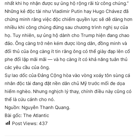
nhất khi họ nhận được sự ủng hộ rộng rãi từ công chúng.”
Những kẻ độc tài như Vladimir Putin hay Hugo Chávez đã
chứng minh rằng việc độc chiếm quyền lực sẽ dễ dàng hơn
nhiều khi công chúng đứng sau chương trình nghị sự của
họ. Tuy nhiên, sự ủng hộ dành cho Trump hiện đang chao
đảo. Ông càng trở nên kém được lòng dân, đồng minh và
đối thủ của ông càng ít tin rằng ông có thể giày đạp lên cổ
phe đối lập mãi mãi — và họ càng ít có khả năng tuân thủ
các yêu cầu của ông.
Sự lao dốc của Đảng Cộng hòa vào vòng xoáy tôn sùng cá
nhân độc tài đang đặt nền dân chủ Mỹ trước mối đe dọa
hiểm nghèo. Nhưng nghịch lý thay, chính điều này cũng có
thể là cứu cánh cho nó.
Nguồn: Nguyễn Thanh Quang.
Bài gốc: The Atlantic
Post Views:
437