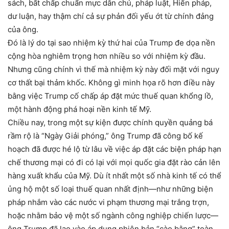
sách, bất chấp chuẩn mực dân chủ, pháp luật, Hiến pháp,
dư luận, hay thậm chí cả sự phản đối yếu ớt từ chính đảng
của ông.
Đó là lý do tại sao nhiệm kỳ thứ hai của Trump đe dọa nền
cộng hòa nghiêm trọng hơn nhiều so với nhiệm kỳ đầu.
Nhưng cũng chính vì thế mà nhiệm kỳ này đối mặt với nguy
cơ thất bại thảm khốc. Không gì minh họa rõ hơn điều này
bằng việc Trump cố chấp áp đặt mức thuế quan khổng lồ,
một hành động phá hoại nền kinh tế Mỹ.
Chiều nay, trong một sự kiện được chính quyền quảng bá
rầm rộ là “Ngày Giải phóng,” ông Trump đã công bố kế
hoạch đã được hé lộ từ lâu về việc áp đặt các biện pháp hạn
chế thương mại có đi có lại với mọi quốc gia đặt rào cản lên
hàng xuất khẩu của Mỹ. Dù ít nhất một số nhà kinh tế có thể
ủng hộ một số loại thuế quan nhất định—như những biện
pháp nhắm vào các nước vi phạm thương mại trắng trợn,
hoặc nhằm bảo vệ một số ngành công nghiệp chiến lược—
ông Trump đã lao vào áp dụng phiên bản “cào bằng” toàn