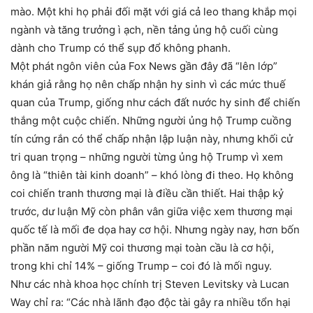
mào. Một khi họ phải đối mặt với giá cả leo thang khắp mọi
ngành và tăng trưởng ì ạch, nền tảng ủng hộ cuối cùng
dành cho Trump có thể sụp đổ không phanh.
Một phát ngôn viên của Fox News gần đây đã “lên lớp”
khán giả rằng họ nên chấp nhận hy sinh vì các mức thuế
quan của Trump, giống như cách đất nước hy sinh để chiến
thắng một cuộc chiến. Những người ủng hộ Trump cuồng
tín cứng rắn có thể chấp nhận lập luận này, nhưng khối cử
tri quan trọng – những người từng ủng hộ Trump vì xem
ông là “thiên tài kinh doanh” – khó lòng đi theo. Họ không
coi chiến tranh thương mại là điều cần thiết. Hai thập kỷ
trước, dư luận Mỹ còn phân vân giữa việc xem thương mại
quốc tế là mối đe dọa hay cơ hội. Nhưng ngày nay, hơn bốn
phần năm người Mỹ coi thương mại toàn cầu là cơ hội,
trong khi chỉ 14% – giống Trump – coi đó là mối nguy.
Như các nhà khoa học chính trị Steven Levitsky và Lucan
Way chỉ ra: “Các nhà lãnh đạo độc tài gây ra nhiều tổn hại