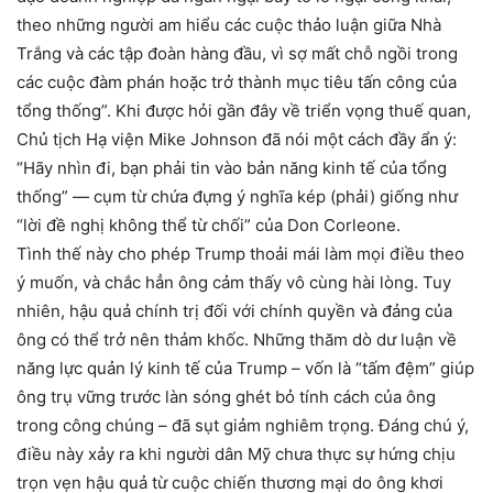
theo những người am hiểu các cuộc thảo luận giữa Nhà
Trắng và các tập đoàn hàng đầu, vì sợ mất chỗ ngồi trong
các cuộc đàm phán hoặc trở thành mục tiêu tấn công của
tổng thống”. Khi được hỏi gần đây về triển vọng thuế quan,
Chủ tịch Hạ viện Mike Johnson đã nói một cách đầy ẩn ý:
“Hãy nhìn đi, bạn phải tin vào bản năng kinh tế của tổng
thống” — cụm từ chứa đựng ý nghĩa kép (phải) giống như
“lời đề nghị không thể từ chối” của Don Corleone.
Tình thế này cho phép Trump thoải mái làm mọi điều theo
ý muốn, và chắc hẳn ông cảm thấy vô cùng hài lòng. Tuy
nhiên, hậu quả chính trị đối với chính quyền và đảng của
ông có thể trở nên thảm khốc. Những thăm dò dư luận về
năng lực quản lý kinh tế của Trump – vốn là “tấm đệm” giúp
ông trụ vững trước làn sóng ghét bỏ tính cách của ông
trong công chúng – đã sụt giảm nghiêm trọng. Đáng chú ý,
điều này xảy ra khi người dân Mỹ chưa thực sự hứng chịu
trọn vẹn hậu quả từ cuộc chiến thương mại do ông khơi