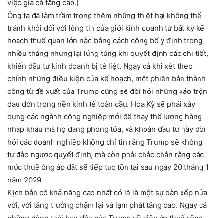
việc giá cả tăng cao.)
Ông ta đã làm trầm trọng thêm những thiệt hại không thể
tránh khỏi đối với lòng tin của giới kinh doanh từ bất kỳ kế
hoạch thuế quan lớn nào bằng cách công bố ý định trong
nhiều tháng nhưng lại lúng túng khi quyết định các chi tiết,
khiến đầu tư kinh doanh bị tê liệt. Ngay cả khi xét theo
chính những điều kiện của kế hoạch, một phiên bản thành
công từ đề xuất của Trump cũng sẽ đòi hỏi những xáo trộn
đau đớn trong nền kinh tế toàn cầu. Hoa Kỳ sẽ phải xây
dựng các ngành công nghiệp mới để thay thế lượng hàng
nhập khẩu mà họ đang phong tỏa, và khoản đầu tư này đòi
hỏi các doanh nghiệp không chỉ tin rằng Trump sẽ không
tự đảo ngược quyết định, mà còn phải chắc chắn rằng các
mức thuế ông áp đặt sẽ tiếp tục tồn tại sau ngày 20 tháng 1
năm 2029.
Kịch bản có khả năng cao nhất có lẽ là một sự dàn xếp nửa
vời, với tăng trưởng chậm lại và lạm phát tăng cao. Ngay cả
những động thái ban đầu của Trump về việc áp thuế rộng