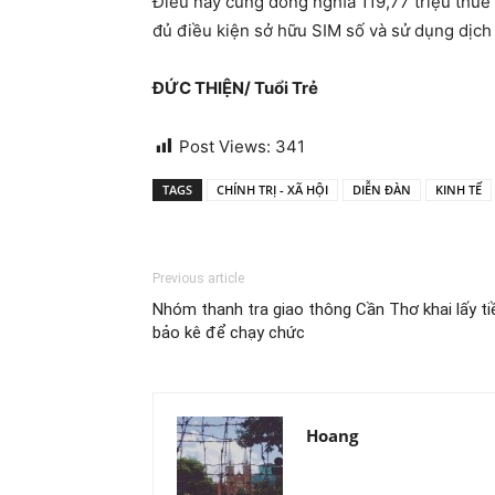
Điều này cũng đồng nghĩa 119,77 triệu thu
đủ điều kiện sở hữu SIM số và sử dụng dịch 
ĐỨC THIỆN/ Tuổi Trẻ
Post Views:
341
TAGS
CHÍNH TRỊ - XÃ HỘI
DIỄN ĐÀN
KINH TẾ
Previous article
Nhóm thanh tra giao thông Cần Thơ khai lấy ti
bảo kê để chạy chức
Hoang