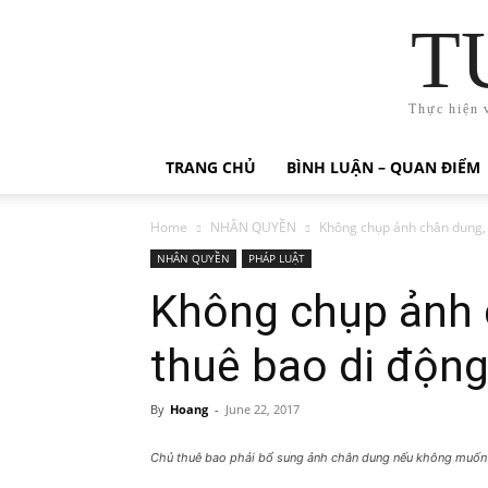
T
Thực hiện 
TRANG CHỦ
BÌNH LUẬN – QUAN ĐIỂM
Home
NHÂN QUYỀN
Không chụp ảnh chân dung, 1
NHÂN QUYỀN
PHÁP LUẬT
Không chụp ảnh 
thuê bao di động
By
Hoang
-
June 22, 2017
Chủ thuê bao phải bổ sung ảnh chân dung nếu không muốn