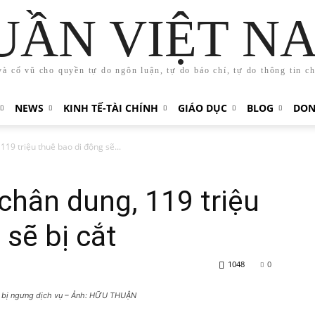
UẦN VIỆT N
và cổ vũ cho quyền tự do ngôn luận, tự do báo chí, tự do thông tin c
NEWS
KINH TẾ-TÀI CHÍNH
GIÁO DỤC
BLOG
DON
19 triệu thuê bao di động sẽ...
chân dung, 119 triệu
 sẽ bị cắt
1048
0
 bị ngưng dịch vụ – Ảnh: HỮU THUẬN