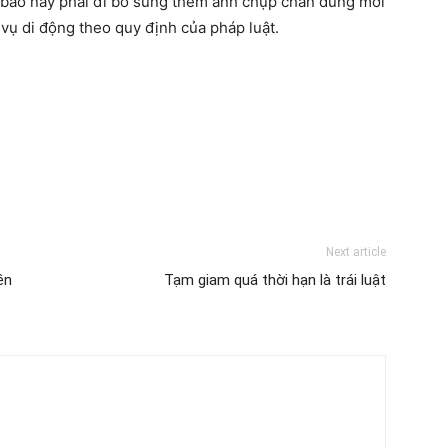
ê bao này phải đi bổ sung thêm ảnh chụp chân dung mới
vụ di động theo quy định của pháp luật.
Next article
ền
Tạm giam quá thời hạn là trái luật