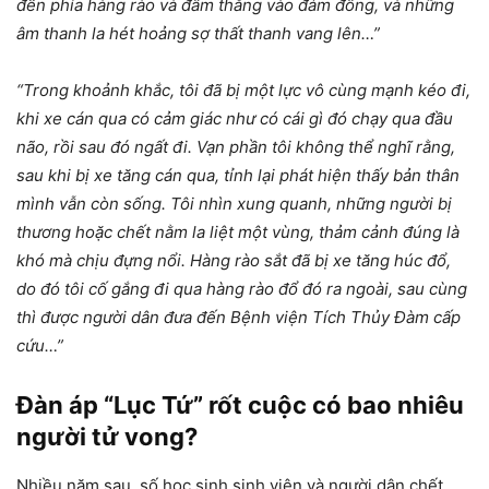
đến phía hàng rào và đâm thẳng vào đám đông, và những
âm thanh la hét hoảng sợ thất thanh vang lên…”
“Trong khoảnh khắc, tôi đã bị một lực vô cùng mạnh kéo đi,
khi xe cán qua có cảm giác như có cái gì đó chạy qua đầu
não, rồi sau đó ngất đi. Vạn phần tôi không thể nghĩ rằng,
sau khi bị xe tăng cán qua, tỉnh lại phát hiện thấy bản thân
mình vẫn còn sống. Tôi nhìn xung quanh, những người bị
thương hoặc chết nằm la liệt một vùng, thảm cảnh đúng là
khó mà chịu đựng nổi. Hàng rào sắt đã bị xe tăng húc đổ,
do đó tôi cố gắng đi qua hàng rào đổ đó ra ngoài, sau cùng
thì được người dân đưa đến Bệnh viện Tích Thủy Đàm cấp
cứu…”
Đàn áp “Lục Tứ” rốt cuộc có bao nhiêu
người tử vong?
Nhiều năm sau, số học sinh sinh viên và người dân chết