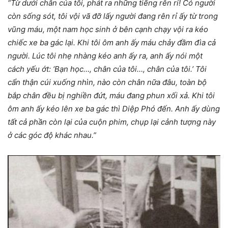
“Từ dưới chân của tôi, phát ra những tiếng rên rỉ! Có người
còn sống sót, tôi vội vã đỡ lấy người đang rên rỉ ấy từ trong
vũng máu, một nam học sinh ở bên cạnh chạy vội ra kéo
chiếc xe ba gác lại. Khi tôi ôm anh ấy máu chảy đầm đìa cả
người. Lúc tôi nhẹ nhàng kéo anh ấy ra, anh ấy nói một
cách yếu ớt: ‘Bạn học…, chân của tôi…, chân của tôi.’ Tôi
cẩn thận cúi xuống nhìn, nào còn chân nữa đâu, toàn bộ
bắp chân đều bị nghiền đứt, máu đang phun xối xả. Khi tôi
ôm anh ấy kéo lên xe ba gác thì Diệp Phó đến. Anh ấy dùng
tất cả phần còn lại của cuộn phim, chụp lại cảnh tượng này
ở các góc độ khác nhau.”