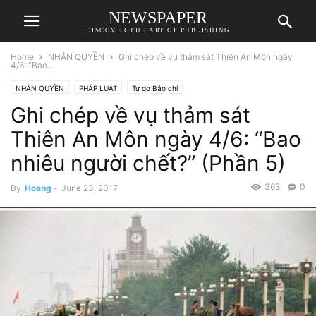
NEWSPAPER
DISCOVER THE ART OF PUBLISHING
Home
NHÂN QUYỀN
Ghi chép về vụ thảm sát Thiên An Môn ngày
4/6: “Bao...
NHÂN QUYỀN
PHÁP LUẬT
Tự do Báo chí
Ghi chép về vụ thảm sát
Thiên An Môn ngày 4/6: “Bao
nhiêu người chết?” (Phần 5)
363
0
By
Hoang
-
June 23, 2017