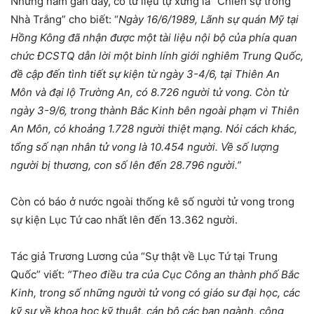
Những năm gần đây, có tư liệu tự xưng là “Chiến sự trong
Nhà Trắng” cho biết: “
Ngày 16/6/1989, Lãnh sự quán Mỹ tại
Hồng Kông đã nhận được một tài liệu nội bộ của phía quan
chức ĐCSTQ dẫn lời một binh lính giới nghiêm Trung Quốc,
đề cập đến tình tiết sự kiện từ ngày 3-4/6, tại Thiên An
Môn và đại lộ Trường An, có 8.726 người tử vong. Còn từ
ngày 3-9/6, trong thành Bắc Kinh bên ngoài phạm vi Thiên
An Môn, có khoảng 1.728 người thiệt mạng. Nói cách khác,
tổng số nạn nhân tử vong là 10.454 người. Về số lượng
người bị thương, con số lên đến 28.796 người.”
Còn có báo ở nước ngoài thống kê số người tử vong trong
sự kiện Lục Tứ cao nhất lên đến 13.362 người.
Tác giả Trương Lương của “Sự thật về Lục Tứ tại Trung
Quốc” viết:
“Theo điều tra của Cục Công an thành phố Bắc
Kinh, trong số những người tử vong có giáo sư đại học, các
kỹ sư về khoa học kỹ thuật, cán bộ các ban ngành, công