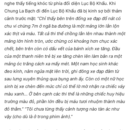
nghe thấy tiếng khóc từ phía đối diện Lục Bộ Khẩu. Khi
Chung La Bạch đi đến Lục Bộ Khẩu đã bị kinh sợ bởi thảm
cảnh trước mặt:
“Chỉ thấy bên trên đống xe đạp đổ nát có
chu vi chừng 7m ở ngã ba đường là một mảng lớn lẫn lộn
xác thịt và máu. Tất cả thi thể chồng lẫn lên nhau thành một
mảng lớn hình tròn, ước chừng có khoảng hơn chục xác
chết, bên trên còn có dấu vết của bánh xích xe tăng. Đầu
của một thanh niên trẻ bị xe tăng chèn lên làm bắn ra một
mảng óc trắng cách xa mấy mét. Một nam học sinh khác
đeo kính, nằm ngửa mặt lên trời, ghi đông xe đạp đâm từ
sau lưng xuyên thủng qua bụng anh ấy. Còn có một nữ học
sinh bị xe chèn đến mức chỉ có thể lờ mờ nhận ra chiếc váy
màu xanh… Ở bên cạnh các thi thể là những chiếc huy hiệu
trường màu đỏ, phần lớn đều bị máu tươi nhuộm thành màu
đỏ thẫm.” “Tôi chưa từng thấy cảnh tượng nào tàn ác như
vậy (cho dù là ở trong phim ảnh).”