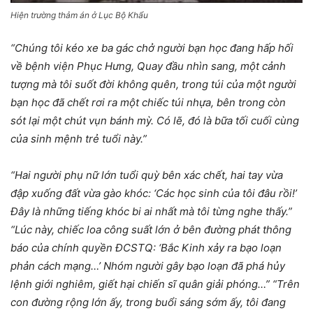
Hiện trường thảm án ở Lục Bộ Khẩu
“Chúng tôi kéo xe ba gác chở người bạn học đang hấp hối
về bệnh viện Phục Hưng, Quay đầu nhìn sang, một cảnh
tượng mà tôi suốt đời không quên, trong túi của một người
bạn học đã chết rơi ra một chiếc túi nhựa, bên trong còn
sót lại một chút vụn bánh mỳ. Có lẽ, đó là bữa tối cuối cùng
của sinh mệnh trẻ tuổi này.”
“Hai người phụ nữ lớn tuổi quỳ bên xác chết, hai tay vừa
đập xuống đất vừa gào khóc: ‘Các học sinh của tôi đâu rồi!’
Đây là những tiếng khóc bi ai nhất mà tôi từng nghe thấy.”
“Lúc này, chiếc loa công suất lớn ở bên đường phát thông
báo của chính quyền ĐCSTQ: ‘Bắc Kinh xảy ra bạo loạn
phản cách mạng…’ Nhóm người gây bạo loạn đã phá hủy
lệnh giới nghiêm, giết hại chiến sĩ quân giải phóng…” “Trên
con đường rộng lớn ấy, trong buổi sáng sớm ấy, tôi đang