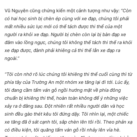
Vũ Nguyên cũng chứng kiến một cảnh tượng như vậy:
“Còn
có hai học sinh bị chèn ép cùng với xe đạp, chúng tôi phải
mất nhiều sức lực mới có thể tách được thi thể của một
người ra khỏi xe đạp. Người bị chèn còn lại bị bàn đạp xe
đâm vào lồng ngực, chúng tôi không thể tách thi thể ra khỏi
xe đạp được, đành phải khiêng cả thi thể lẫn xe đạp ra
ngoài.”
“Tôi còn nhớ rõ lúc chúng tôi khiêng thi thể cuối cùng thì từ
phía tây của Trường An một nhóm xe tăng lại đi tới. Lúc ấy,
tôi đang cầm tấm ván gỗ ngồi hướng mặt về phía đông
chuẩn bị khiêng thi thể, hoàn toàn không để ý những việc
xảy ra ở đằng sau. Đột nhiên rất nhiều người dân và học
sinh đều gào thét kêu tôi đứng dậy. Tôi nhìn lại, một chiếc
xe tăng đã ở sát cạnh tôi, sắp chèn lên tôi rồi. Theo phản xạ
có điều kiện, tôi quăng tấm ván gỗ rồi nhảy lên vỉa hè.