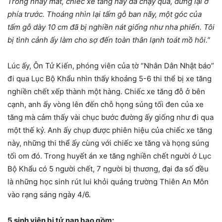
Trong nháy mắt, chiếc xe tăng này đã chạy qua, dừng lại ở
phía trước. Thoáng nhìn lại tấm gỗ ban nãy, một góc của
tấm gỗ dày 10 cm đã bị nghiền nát giống như nha phiến. Tôi
bị tình cảnh ấy làm cho sợ đến toàn thân lạnh toát mồ hôi.”
Lúc ấy, Ôn Tử Kiến, phóng viên của tờ “Nhân Dân Nhật báo”
đi qua Lục Bộ Khẩu nhìn thấy khoảng 5-6 thi thể bị xe tăng
nghiền chết xếp thành một hàng. Chiếc xe tăng đỗ ở bên
cạnh, anh ấy vòng lên đến chỗ họng súng tối đen của xe
tăng mà cảm thấy vài chục bước đường ấy giống như đi qua
một thế kỷ. Anh ấy chụp được phiên hiệu của chiếc xe tăng
này, những thi thể ấy cùng với chiếc xe tăng và họng súng
tối om đó. Trong huyết án xe tăng nghiền chết người ở Lục
Bộ Khẩu có 5 người chết, 7 người bị thương, đại đa số đều
là những học sinh rút lui khỏi quảng trường Thiên An Môn
vào rạng sáng ngày 4/6.
5 sinh viên bị tử nạn bao gồm: