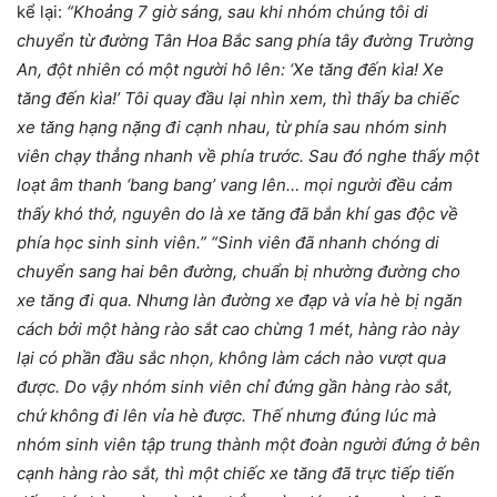
kể lại:
“Khoảng 7 giờ sáng, sau khi nhóm chúng tôi di
chuyển từ đường Tân Hoa Bắc sang phía tây đường Trường
An, đột nhiên có một người hô lên: ‘Xe tăng đến kìa! Xe
tăng đến kìa!’ Tôi quay đầu lại nhìn xem, thì thấy ba chiếc
xe tăng hạng nặng đi cạnh nhau, từ phía sau nhóm sinh
viên chạy thẳng nhanh về phía trước. Sau đó nghe thấy một
loạt âm thanh ‘bang bang’ vang lên… mọi người đều cảm
thấy khó thở, nguyên do là xe tăng đã bắn khí gas độc về
phía học sinh sinh viên.” “Sinh viên đã nhanh chóng di
chuyển sang hai bên đường, chuẩn bị nhường đường cho
xe tăng đi qua. Nhưng làn đường xe đạp và vỉa hè bị ngăn
cách bởi một hàng rào sắt cao chừng 1 mét, hàng rào này
lại có phần đầu sắc nhọn, không làm cách nào vượt qua
được. Do vậy nhóm sinh viên chỉ đứng gần hàng rào sắt,
chứ không đi lên vỉa hè được. Thế nhưng đúng lúc mà
nhóm sinh viên tập trung thành một đoàn người đứng ở bên
cạnh hàng rào sắt, thì một chiếc xe tăng đã trực tiếp tiến