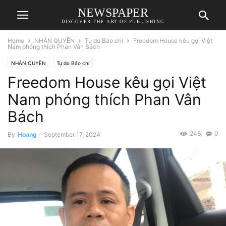
NEWSPAPER
DISCOVER THE ART OF PUBLISHING
Home
NHÂN QUYỀN
Tự do Báo chí
Freedom House kêu gọi Việt
Nam phóng thích Phan Vân Bách
NHÂN QUYỀN
Tự do Báo chí
Freedom House kêu gọi Việt
Nam phóng thích Phan Vân
Bách
246
0
By
Hoang
-
September 17, 2024