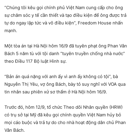
“Chúng tôi kêu gọi chính phủ Việt Nam cung cấp cho ông
sự chăm sóc y tế cần thiết và tạo điều kiện để ông được trả
tự do ngay lập tức và vô điều kiện”, Freedom House nhấn
mạnh.
Một tòa án tại Hà Nội hôm 16/9 đã tuyên phạt ông Phan Vân
Bách 5 năm tù với tội danh “tuyên truyền chống nhà nước”
theo Điều 117 Bộ luật Hình sự.
“Bản án quá nặng với anh ấy vì anh ấy không có tội”, bà
Nguyễn Thị Yêu, vợ ông Bách, bày tỏ suy nghĩ với VOA qua
tin nhắn sau phiên xử sơ thẩm ở Hà Nội hôm 16/9.
Trước đó, hôm 12/9, tổ chức Theo dõi Nhân quyền (HRW)
có trụ sở tại Mỹ đã kêu gọi chính quyền Việt Nam hủy bỏ
mọi cáo buộc và trả tự do cho nhà hoạt động dân chủ Phan
Vân Bách.