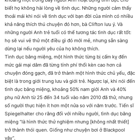
biết họ không hài lòng về tình dục. Những người cảm thấy
thoải mái khi nói về tình dục với bạn đời của mình có nhiều
khả năng thích thú chuyện đó hơn, bà Clifton lưu ý. Và
những người Anh trẻ tuổi có thể tương tác tình dục rất tốt:
họ sẽ vui vẻ thử một điều gì đó mới mẻ, nhưng sẵn sàng
dừng lại nếu người yêu của họ không thích.
Tình dục bằng miệng, một hình thức từng bị cấm kỵ đến
mức gái mại dâm đã từng tính phí thổi kèn cao hơn cả
chuyện đóng gạch, đã trở thành một hình thức chủ yếu, đặc
biệt là trong giới trung lưu và giới trẻ. Ngược lại, khi nói đến
tình dục bằng miệng, khoảng 50% nam giới Anh và 40%
phụ nữ Anh từ 25 đến 34 tuổi vào năm 2010 đã thử, nhưng
số người thực hiện ít hơn một nửa so với năm trước. Tiến sĩ
Spiegelhalter cho rằng đối với nhiều người, tình dục bằng
miệng “là hình thức thử nghiệm nhưng [không nhất thiết]
trở thành thói quen. Giống như chuyện bơi ở Blackpool
vậy”.