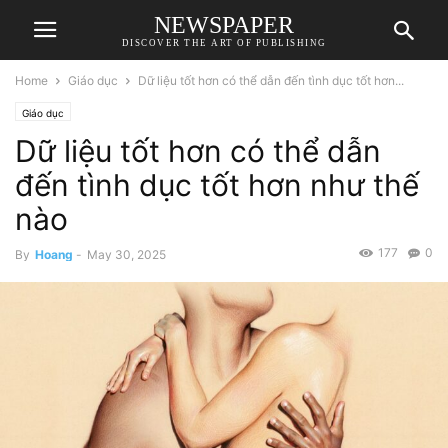
NEWSPAPER
DISCOVER THE ART OF PUBLISHING
Home
Giáo dục
Dữ liệu tốt hơn có thể dẫn đến tình dục tốt hơn...
Giáo dục
Dữ liệu tốt hơn có thể dẫn
đến tình dục tốt hơn như thế
nào
177
0
By
Hoang
-
May 30, 2025