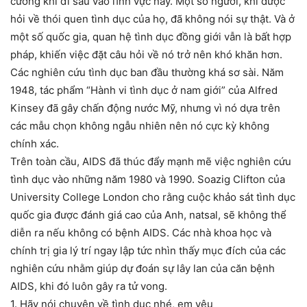
cưỡng khi đi sâu vào lĩnh vực này. Một số người, khi được
hỏi về thói quen tình dục của họ, đã không nói sự thật. Và ở
một số quốc gia, quan hệ tình dục đồng giới vẫn là bất hợp
pháp, khiến việc đặt câu hỏi về nó trở nên khó khăn hơn.
Các nghiên cứu tình dục ban đầu thường khá sơ sài. Năm
1948, tác phẩm “Hành vi tình dục ở nam giới” của Alfred
Kinsey đã gây chấn động nước Mỹ, nhưng vì nó dựa trên
các mẫu chọn không ngẫu nhiên nên nó cực kỳ không
chính xác.
Trên toàn cầu, AIDS đã thúc đẩy mạnh mẽ việc nghiên cứu
tình dục vào những năm 1980 và 1990. Soazig Clifton của
University College London cho rằng cuộc khảo sát tình dục
quốc gia được đánh giá cao của Anh, natsal, sẽ không thể
diễn ra nếu không có bệnh AIDS. Các nhà khoa học và
chính trị gia lý trí ngay lập tức nhìn thấy mục đích của các
nghiên cứu nhằm giúp dự đoán sự lây lan của căn bệnh
AIDS, khi đó luôn gây ra tử vong.
1. Hãy nói chuyện về tình dục nhé, em yêu