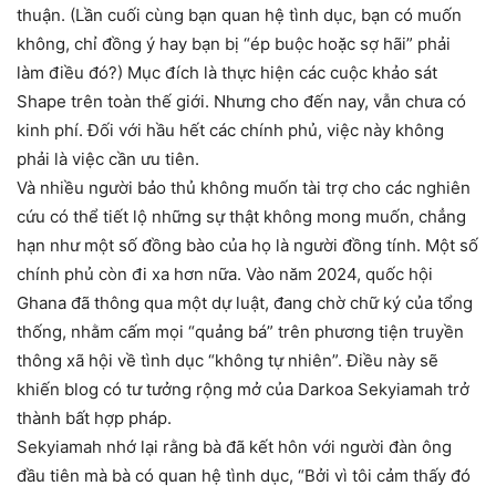
thuận. (Lần cuối cùng bạn quan hệ tình dục, bạn có muốn
không, chỉ đồng ý hay bạn bị “ép buộc hoặc sợ hãi” phải
làm điều đó?) Mục đích là thực hiện các cuộc khảo sát
Shape trên toàn thế giới. Nhưng cho đến nay, vẫn chưa có
kinh phí. Đối với hầu hết các chính phủ, việc này không
phải là việc cần ưu tiên.
Và nhiều người bảo thủ không muốn tài trợ cho các nghiên
cứu có thể tiết lộ những sự thật không mong muốn, chẳng
hạn như một số đồng bào của họ là người đồng tính. Một số
chính phủ còn đi xa hơn nữa. Vào năm 2024, quốc hội
Ghana đã thông qua một dự luật, đang chờ chữ ký của tổng
thống, nhằm cấm mọi “quảng bá” trên phương tiện truyền
thông xã hội về tình dục “không tự nhiên”. Điều này sẽ
khiến blog có tư tưởng rộng mở của Darkoa Sekyiamah trở
thành bất hợp pháp.
Sekyiamah nhớ lại rằng bà đã kết hôn với người đàn ông
đầu tiên mà bà có quan hệ tình dục, “Bởi vì tôi cảm thấy đó