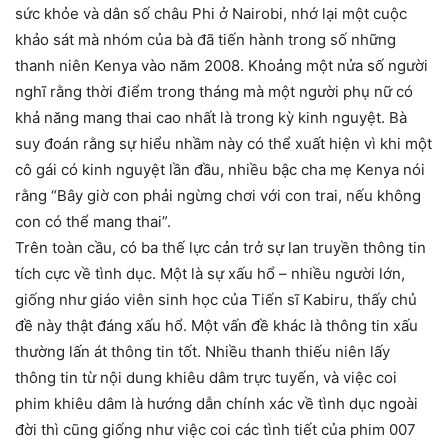
sức khỏe và dân số châu Phi ở Nairobi, nhớ lại một cuộc
khảo sát mà nhóm của bà đã tiến hành trong số những
thanh niên Kenya vào năm 2008. Khoảng một nửa số người
nghĩ rằng thời điểm trong tháng mà một người phụ nữ có
khả năng mang thai cao nhất là trong kỳ kinh nguyệt. Bà
suy đoán rằng sự hiểu nhầm này có thể xuất hiện vì khi một
cô gái có kinh nguyệt lần đầu, nhiều bậc cha mẹ Kenya nói
rằng “Bây giờ con phải ngừng chơi với con trai, nếu không
con có thể mang thai”.
Trên toàn cầu, có ba thế lực cản trở sự lan truyền thông tin
tích cực về tình dục. Một là sự xấu hổ – nhiều người lớn,
giống như giáo viên sinh học của Tiến sĩ Kabiru, thấy chủ
đề này thật đáng xấu hổ. Một vấn đề khác là thông tin xấu
thường lấn át thông tin tốt. Nhiều thanh thiếu niên lấy
thông tin từ nội dung khiêu dâm trực tuyến, và việc coi
phim khiêu dâm là hướng dẫn chính xác về tình dục ngoài
đời thì cũng giống như việc coi các tình tiết của phim 007