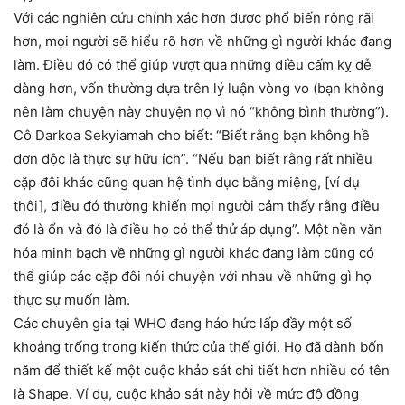
Với các nghiên cứu chính xác hơn được phổ biến rộng rãi
hơn, mọi người sẽ hiểu rõ hơn về những gì người khác đang
làm. Điều đó có thể giúp vượt qua những điều cấm kỵ dễ
dàng hơn, vốn thường dựa trên lý luận vòng vo (bạn không
nên làm chuyện này chuyện nọ vì nó “không bình thường”).
Cô Darkoa Sekyiamah cho biết: “Biết rằng bạn không hề
đơn độc là thực sự hữu ích”. “Nếu bạn biết rằng rất nhiều
cặp đôi khác cũng quan hệ tình dục bằng miệng, [ví dụ
thôi], điều đó thường khiến mọi người cảm thấy rằng điều
đó là ổn và đó là điều họ có thể thử áp dụng”. Một nền văn
hóa minh bạch về những gì người khác đang làm cũng có
thể giúp các cặp đôi nói chuyện với nhau về những gì họ
thực sự muốn làm.
Các chuyên gia tại WHO đang háo hức lấp đầy một số
khoảng trống trong kiến thức của thế giới. Họ đã dành bốn
năm để thiết kế một cuộc khảo sát chi tiết hơn nhiều có tên
là Shape. Ví dụ, cuộc khảo sát này hỏi về mức độ đồng