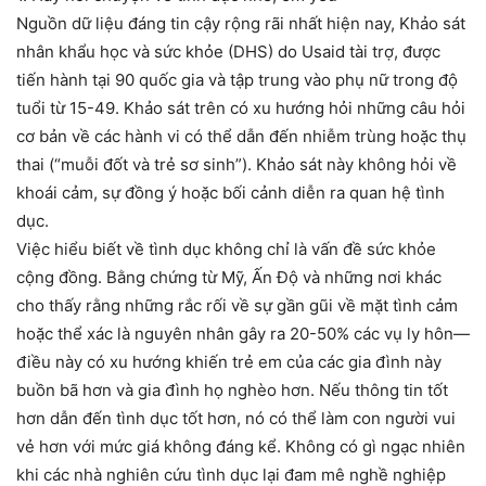
Nguồn dữ liệu đáng tin cậy rộng rãi nhất hiện nay, Khảo sát
nhân khẩu học và sức khỏe (DHS) do Usaid tài trợ, được
tiến hành tại 90 quốc gia và tập trung vào phụ nữ trong độ
tuổi từ 15-49. Khảo sát trên có xu hướng hỏi những câu hỏi
cơ bản về các hành vi có thể dẫn đến nhiễm trùng hoặc thụ
thai (“muỗi đốt và trẻ sơ sinh”). Khảo sát này không hỏi về
khoái cảm, sự đồng ý hoặc bối cảnh diễn ra quan hệ tình
dục.
Việc hiểu biết về tình dục không chỉ là vấn đề sức khỏe
cộng đồng. Bằng chứng từ Mỹ, Ấn Độ và những nơi khác
cho thấy rằng những rắc rối về sự gần gũi về mặt tình cảm
hoặc thể xác là nguyên nhân gây ra 20-50% các vụ ly hôn—
điều này có xu hướng khiến trẻ em của các gia đình này
buồn bã hơn và gia đình họ nghèo hơn. Nếu thông tin tốt
hơn dẫn đến tình dục tốt hơn, nó có thể làm con người vui
vẻ hơn với mức giá không đáng kể. Không có gì ngạc nhiên
khi các nhà nghiên cứu tình dục lại đam mê nghề nghiệp