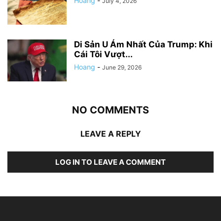
Hoang
-
July 4, 2026
Di Sản U Ám Nhất Của Trump: Khi
Cái Tôi Vượt...
Hoang
-
June 29, 2026
NO COMMENTS
LEAVE A REPLY
LOG IN TO LEAVE A COMMENT