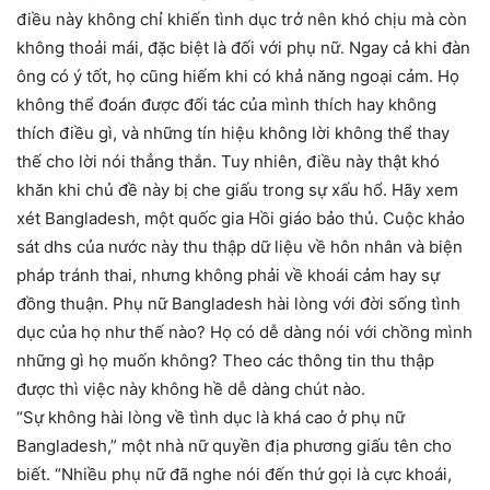
điều này không chỉ khiến tình dục trở nên khó chịu mà còn
không thoải mái, đặc biệt là đối với phụ nữ. Ngay cả khi đàn
ông có ý tốt, họ cũng hiếm khi có khả năng ngoại cảm. Họ
không thể đoán được đối tác của mình thích hay không
thích điều gì, và những tín hiệu không lời không thể thay
thế cho lời nói thẳng thắn. Tuy nhiên, điều này thật khó
khăn khi chủ đề này bị che giấu trong sự xấu hổ. Hãy xem
xét Bangladesh, một quốc gia Hồi giáo bảo thủ. Cuộc khảo
sát dhs của nước này thu thập dữ liệu về hôn nhân và biện
pháp tránh thai, nhưng không phải về khoái cảm hay sự
đồng thuận. Phụ nữ Bangladesh hài lòng với đời sống tình
dục của họ như thế nào? Họ có dễ dàng nói với chồng mình
những gì họ muốn không? Theo các thông tin thu thập
được thì việc này không hề dễ dàng chút nào.
“Sự không hài lòng về tình dục là khá cao ở phụ nữ
Bangladesh,” một nhà nữ quyền địa phương giấu tên cho
biết. “Nhiều phụ nữ đã nghe nói đến thứ gọi là cực khoái,