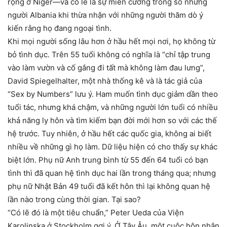
rộng ở Niger—và có lẽ là sự miễn cưỡng trong số những
người Albania khi thừa nhận với những người thăm dò ý
kiến rằng họ đang ngoại tình.
Khi mọi người sống lâu hơn ở hầu hết mọi nơi, họ không từ
bỏ tình dục. Trên 55 tuổi không có nghĩa là “chỉ tập trung
vào làm vườn và cố gắng đi tất mà không làm đau lưng”,
David Spiegelhalter, một nhà thống kê và là tác giả của
“Sex by Numbers” lưu ý. Ham muốn tình dục giảm dần theo
tuổi tác, nhưng khá chậm, và những người lớn tuổi có nhiều
khả năng ly hôn và tìm kiếm bạn đời mới hơn so với các thế
hệ trước. Tuy nhiên, ở hầu hết các quốc gia, không ai biết
nhiều về những gì họ làm. Dữ liệu hiện có cho thấy sự khác
biệt lớn. Phụ nữ Anh trung bình từ 55 đến 64 tuổi có bạn
tình thì đã quan hệ tình dục hai lần trong tháng qua; nhưng
phụ nữ Nhật Bản 49 tuổi đã kết hôn thì lại không quan hệ
lần nào trong cùng thời gian. Tại sao?
“Có lẽ đó là một tiêu chuẩn,” Peter Ueda của Viện
Karolinska ở Stockholm gợi ý. Ở Tây Âu, một cuộc hôn nhân