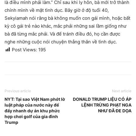
là điều mình phải làm.” Chỉ sau khi ly hôn, bà mới trở thành
chính mình về mặt tình dục. Bây giờ ở độ tuổi 40,
Sekyiamah nói rằng bà không muốn con gái mình, hoặc bất
kỳ cô gái trẻ nào khác, mắc phải những sai lầm giống như
bà đã từng mắc phải. Và để tránh điều đó, họ cần được
nghe những cuộc nói chuyện thẳng thắn về tình dục.
Post Views:
195
Previous article
Next article
NYT: Tại sao Việt Nam phớt lờ
DONALD TRUMP LIỆU CÓ ÁP
luật pháp của nước này để
LỆNH TRỪNG PHẠT NGA
đẩy nhanh dự án khu phức
NHƯ ĐÃ ĐE DỌA
hợp chơi golf của gia đình
Trump