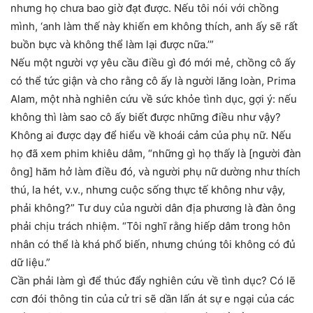
nhưng họ chưa bao giờ đạt được. Nếu tôi nói với chồng
mình, ‘anh làm thế này khiến em không thích, anh ấy sẽ rất
buồn bực và không thể làm lại được nữa.’”
Nếu một người vợ yêu cầu điều gì đó mới mẻ, chồng cô ấy
có thể tức giận và cho rằng cô ấy là người lăng loàn, Prima
Alam, một nhà nghiên cứu về sức khỏe tình dục, gợi ý: nếu
không thì làm sao cô ấy biết được những điều như vậy?
Không ai được dạy để hiểu về khoái cảm của phụ nữ. Nếu
họ đã xem phim khiêu dâm, “những gì họ thấy là [người đàn
ông] hăm hở làm điều đó, và người phụ nữ dường như thích
thú, la hét, v.v., nhưng cuộc sống thực tế không như vậy,
phải không?” Tư duy của người dân địa phương là đàn ông
phải chịu trách nhiệm. “Tôi nghĩ rằng hiếp dâm trong hôn
nhân có thể là khá phổ biến, nhưng chúng tôi không có đủ
dữ liệu.”
Cần phải làm gì để thúc đẩy nghiên cứu về tình dục? Có lẽ
cơn đói thông tin của cử tri sẽ dần lấn át sự e ngại của các