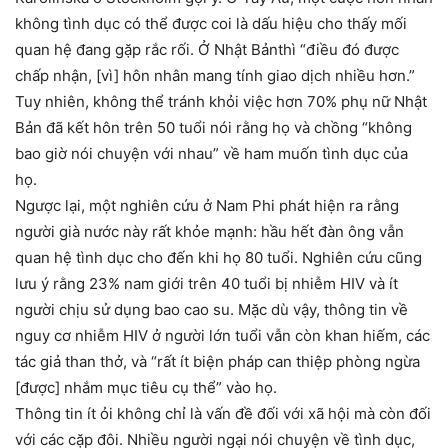
không tình dục có thể được coi là dấu hiệu cho thấy mối
quan hệ đang gặp rắc rối. Ở Nhật Bảnthì “điều đó được
chấp nhận, [vì] hôn nhân mang tính giao dịch nhiều hơn.”
Tuy nhiên, không thể tránh khỏi việc hơn 70% phụ nữ Nhật
Bản đã kết hôn trên 50 tuổi nói rằng họ và chồng “không
bao giờ nói chuyện với nhau” về ham muốn tình dục của
họ.
Ngược lại, một nghiên cứu ở Nam Phi phát hiện ra rằng
người già nước này rất khỏe mạnh: hầu hết đàn ông vẫn
quan hệ tình dục cho đến khi họ 80 tuổi. Nghiên cứu cũng
lưu ý rằng 23% nam giới trên 40 tuổi bị nhiễm HIV và ít
người chịu sử dụng bao cao su. Mặc dù vậy, thông tin về
nguy cơ nhiễm HIV ở người lớn tuổi vẫn còn khan hiếm, các
tác giả than thở, và “rất ít biện pháp can thiệp phòng ngừa
[được] nhắm mục tiêu cụ thể” vào họ.
Thông tin ít ỏi không chỉ là vấn đề đối với xã hội mà còn đối
với các cặp đôi. Nhiều người ngại nói chuyện về tình dục,