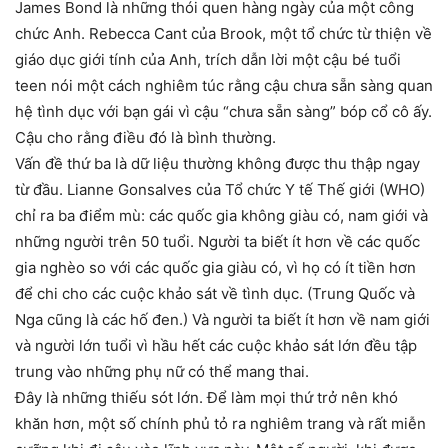
James Bond là những thói quen hàng ngày của một công
chức Anh. Rebecca Cant của Brook, một tổ chức từ thiện về
giáo dục giới tính của Anh, trích dẫn lời một cậu bé tuổi
teen nói một cách nghiêm túc rằng cậu chưa sẵn sàng quan
hệ tình dục với bạn gái vì cậu “chưa sẵn sàng” bóp cổ cô ấy.
Cậu cho rằng điều đó là bình thường.
Vấn đề thứ ba là dữ liệu thường không được thu thập ngay
từ đầu. Lianne Gonsalves của Tổ chức Y tế Thế giới (WHO)
chỉ ra ba điểm mù: các quốc gia không giàu có, nam giới và
những người trên 50 tuổi. Người ta biết ít hơn về các quốc
gia nghèo so với các quốc gia giàu có, vì họ có ít tiền hơn
để chi cho các cuộc khảo sát về tình dục. (Trung Quốc và
Nga cũng là các hố đen.) Và người ta biết ít hơn về nam giới
và người lớn tuổi vì hầu hết các cuộc khảo sát lớn đều tập
trung vào những phụ nữ có thể mang thai.
Đây là những thiếu sót lớn. Để làm mọi thứ trở nên khó
khăn hơn, một số chính phủ tỏ ra nghiêm trang và rất miễn