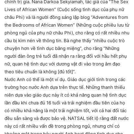
chính trị gia. Nana Darkoa Sekyiamah, tác giả của “The Sex
Lives of African Women” (Cuộc sống tình dục của phụ nữ
châu Phi) và là người đồng sáng lập blog “Adventures from
the Bedrooms of African Women” (Những cuộc phiêu lưu từ
phòng ngủ của phụ nữ châu Phi), cho rằng có rất nhiều nhu
cầu bị kìm nén về thông tin. Bà nghe thấy “nhiều cuộc trò
chuyện hơn về tình dục bằng miệng”, cho rằng “Những
người đàn ông trẻ tuổi đã nhận ra rằng đối với hầu hết phụ
nữ, quan hệ tình dục với dương vật đi vào trong âm đạo
theo tiêu chuẩn là không [đủ tốt]”.
Nước Anh có thể là một ví dụ. Giáo dục giới tính trong các
trường học nước Anh dựa trên thực tế. Những thanh thiếu
niên dựa vào giáo dục này ít có khả năng quan hệ tình dục
lần đầu khi chưa đủ 16 tuổi và trải nghiệm đầu tiên của họ
có nhiều khả năng là một trải nghiệm tốt, với cả hai đối tác
đều sẵn sàng và được bảo vệ. NATSAL tiết lộ rằng đất nước
này có rất nhiều vấn đề trong phòng ngủ, nhưng chỉ có
khoảng một trong bảy người Anh hoạt động tình dục cho