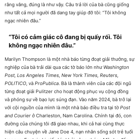
rằng vâng, đúng là như vậy. Câu trả lời của bà cũng giống
như tất cả mọi người đã dang tay giúp đỡ tôi: “Tôi không
ngạc nhiên đâu.”
“Tôi có cảm giác cô đang bị quấy rối. Tôi
không ngạc nhiên đâu.”
Marilyn Thompson là một nhà báo từng đoạt giải thưởng, sự
nghiệp của bà trải dài qua các tờ báo lớn như
Washington
Post, Los Angeles Times, New York Times, Reuters,
POLITICO
, và
ProPublica
. Bà là thành viên của các đội ngũ
từng đoạt giải Pulitzer cho hoạt động phục vụ cộng đồng
và phóng sự về bạo lực súng đạn. Vào năm 2024, bà trở lại
với cội nguồn của mình là một nhà báo điều tra tại tờ
Post
and Courier
ở Charleston, Nam Carolina. Chính tại đó, con
đường của chúng tôi đã giao nhau, khi cả hai cùng thực
hiện câu chuyện về Jane Doe 4, nạn nhân sống sót trẻ tuổi