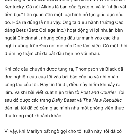
Kentucky. Cô nói Atkins là bạn của Epstein, và là “nhân vật
tiền bạc” liên quan đến một loại hình nỗ lực giáo dục nào
đó. Hóa ra đúng là như vậy. Ông ta điều hành trường Cao
đẳng Betz (Betz College Inc.) hoạt động vì lợi nhuận bên
ngoài Cincinnati, nhưng cũng đầu tư mạnh vào các khu
nghỉ dưỡng trên Đảo nơi mẹ của Doe làm việc. Có một thời
điểm họ thậm chí đã bắt đầu hẹn hò với nhau.
Khi các câu chuyện được tung ra, Thompson và Black đã
đưa nghiên cứu của tôi vào bài báo của họ và ghi nhận
công lao của tôi. Hãy tin tôi đi, điều này hiếm khi xảy ra
lắm. Và khi bài viết xuất hiện trên tờ
Post and Courier
, rồi
sau đó được các trang
Daily Beast
và
The New Republic
dẫn lại, tôi đã có cảm giác mình như một phóng viên thực
thụ trong một khoảnh khắc.
Vì vậy, khi Marilyn bất ngờ gọi cho tôi tuần này, tôi đã có