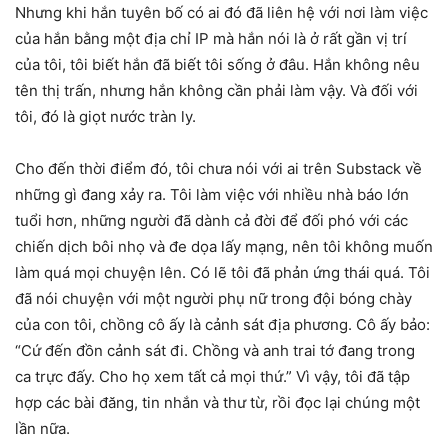
Nhưng khi hắn tuyên bố có ai đó đã liên hệ với nơi làm việc
của hắn bằng một địa chỉ IP mà hắn nói là ở rất gần vị trí
của tôi, tôi biết hắn đã biết tôi sống ở đâu. Hắn không nêu
tên thị trấn, nhưng hắn không cần phải làm vậy. Và đối với
tôi, đó là giọt nước tràn ly.
Cho đến thời điểm đó, tôi chưa nói với ai trên Substack về
những gì đang xảy ra. Tôi làm việc với nhiều nhà báo lớn
tuổi hơn, những người đã dành cả đời để đối phó với các
chiến dịch bôi nhọ và đe dọa lấy mạng, nên tôi không muốn
làm quá mọi chuyện lên. Có lẽ tôi đã phản ứng thái quá. Tôi
đã nói chuyện với một người phụ nữ trong đội bóng chày
của con tôi, chồng cô ấy là cảnh sát địa phương. Cô ấy bảo:
“Cứ đến đồn cảnh sát đi. Chồng và anh trai tớ đang trong
ca trực đấy. Cho họ xem tất cả mọi thứ.” Vì vậy, tôi đã tập
hợp các bài đăng, tin nhắn và thư từ, rồi đọc lại chúng một
lần nữa.