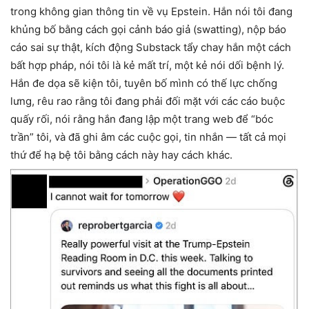
trong không gian thông tin về vụ Epstein. Hắn nói tôi đang
khủng bố bằng cách gọi cảnh báo giả (swatting), nộp báo
cáo sai sự thật, kích động Substack tẩy chay hắn một cách
bất hợp pháp, nói tôi là kẻ mất trí, một kẻ nói dối bệnh lý.
Hắn đe dọa sẽ kiện tôi, tuyên bố mình có thế lực chống
lưng, rêu rao rằng tôi đang phải đối mặt với các cáo buộc
quấy rối, nói rằng hắn đang lập một trang web để “bóc
trần” tôi, và đã ghi âm các cuộc gọi, tin nhắn — tất cả mọi
thứ để hạ bệ tôi bằng cách này hay cách khác.