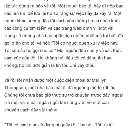
lập tức đứng ra bảo vệ tôi. Một người bảo tôi hãy đi nộp báo
cáo lên FBI để lưu lại hồ sơ rằng sự việc này đã xảy ra. Một
người khác hướng dẫn tôi cách xóa thông tin cá nhân khỏi
các công cụ tìm kiếm và các trang web định vị. Một vài
trong số những nhà báo bị đe dọa nhiều nhất mà tôi biết đã
gọi điện cho tôi và nói: “Tôi có người quen xử lý việc này.
Tôi sẽ bảo họ gọi cho cô.” Mọi người đều chú ý và xác thực
cảm xúc của tôi. Họ không hỏi liệu tôi có đáng tin hay
không; họ chỉ đơn giản là tin tôi. Chỉ vậy thôi.
Và rồi tôi nhận được một cuộc điện thoại từ Marilyn
Thompson, một nhà báo mà tôi đã ngưỡng mộ từ rất lâu.
Chúng tôi chưa bao giờ thực sự trò chuyện trước đây, ngoại
trừ một vài email ngắn ngủi khi cùng viết về một câu
chuyện cách đây vài tháng.
“Tôi có cảm giác cô đang bị quấy rối,” bà nói. Tôi trả lời