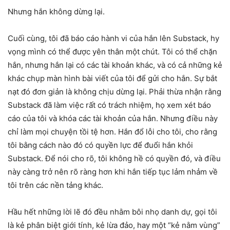
Nhưng hắn không dừng lại.
Cuối cùng, tôi đã báo cáo hành vi của hắn lên Substack, hy
vọng mình có thể được yên thân một chút. Tôi có thể chặn
hắn, nhưng hắn lại có các tài khoản khác, và có cả những kẻ
khác chụp màn hình bài viết của tôi để gửi cho hắn. Sự bắt
nạt đó đơn giản là không chịu dừng lại. Phải thừa nhận rằng
Substack đã làm việc rất có trách nhiệm, họ xem xét báo
cáo của tôi và khóa các tài khoản của hắn. Nhưng điều này
chỉ làm mọi chuyện tồi tệ hơn. Hắn đổ lỗi cho tôi, cho rằng
tôi bằng cách nào đó có quyền lực để đuổi hắn khỏi
Substack. Để nói cho rõ, tôi không hề có quyền đó, và điều
này càng trở nên rõ ràng hơn khi hắn tiếp tục lảm nhảm về
tôi trên các nền tảng khác.
Hầu hết những lời lẽ đó đều nhằm bôi nhọ danh dự, gọi tôi
là kẻ phân biệt giới tính, kẻ lừa đảo, hay một “kẻ nằm vùng”