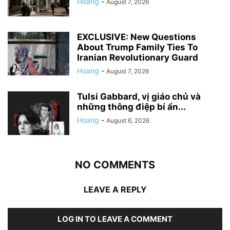
Hoang
-
August 7, 2026
EXCLUSIVE: New Questions
About Trump Family Ties To
Iranian Revolutionary Guard
Hoang
-
August 7, 2026
Tulsi Gabbard, vị giáo chủ và
những thông điệp bí ẩn...
Hoang
-
August 6, 2026
NO COMMENTS
LEAVE A REPLY
LOG IN TO LEAVE A COMMENT