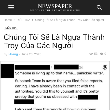
NEWSPAPER
DISCOVER THE ART OF PUBLISHING
Home
ĐIỀU TRA
Chúng Tôi Sẽ Là Ngựa Thành Troy Của Các Người
ĐIỀU TRA
Chúng Tôi Sẽ Là Ngựa Thành
Troy Của Các Người
53
0
By
Hoang
-
June 23, 2026