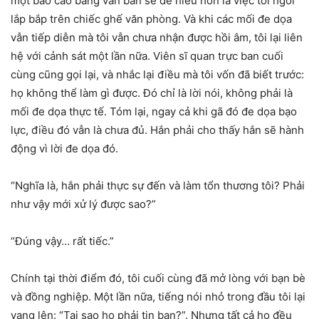
một báo cáo bằng văn bản sẽ dễ hiểu hơn là việc tôi ngồi
lắp bắp trên chiếc ghế văn phòng. Và khi các mối đe dọa
vẫn tiếp diễn mà tôi vẫn chưa nhận được hồi âm, tôi lại liên
hệ với cảnh sát một lần nữa. Viên sĩ quan trực ban cuối
cùng cũng gọi lại, và nhắc lại điều mà tôi vốn đã biết trước:
họ không thể làm gì được. Đó chỉ là lời nói, không phải là
mối đe dọa thực tế. Tóm lại, ngay cả khi gã đó đe dọa bạo
lực, điều đó vẫn là chưa đủ. Hắn phải cho thấy hắn sẽ hành
động vì lời đe dọa đó.
“Nghĩa là, hắn phải thực sự đến và làm tổn thương tôi? Phải
như vậy mới xử lý được sao?”
“Đúng vậy… rất tiếc.”
Chính tại thời điểm đó, tôi cuối cùng đã mở lòng với bạn bè
và đồng nghiệp. Một lần nữa, tiếng nói nhỏ trong đầu tôi lại
vang lên: “Tại sao họ phải tin bạn?”. Nhưng tất cả họ đều