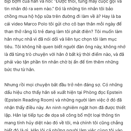
bịp bợm của hắn và nói: “Được thôi, tung mấy cuộc gọi và
tin nhắn đó ra xem nào.” Đó là những tin nhắn tôi bảo
chồng mua hộ hộp sữa trên đường đi làm về à? Hay là ba
cái video Marco Polo tôi gửi cho cô bạn thân mỗi ngày để
than thở rằng lũ trẻ đang làm tôi phát điên? Tôi muốn làm
hắn nhục nhã vì đã nói dối và liên tục chọn tôi làm mục
tiêu. Tôi không hề quen biết người đàn ông này, không nhớ
là đã từng trò chuyện với hắn ở bất kỳ thời điểm nào, và đã
phải vào tận phần tin nhắn chờ bị ẩn để tìm thêm những
bức thư từ hắn.
Nhưng rồi mọi chuyện bắt đầu trở nên đáng sợ. Có những
dấu hiệu cho thấy hắn sẽ xuất hiện tại Phòng đọc Epstein
(Epstein Reading Room) và những người làm việc ở đó đã
nhận thấy điều này. An ninh nghiêm ngặt hơn đã được thiết
lập. Hắn lại tiếp tục đe dọa sẽ công bố một loại thông tin
mang tính hủy diệt nào đó về tôi, mà chính tôi cũng chẳng
biết đó là gì. Hắn lôi cả những người làm việc cùng tôi vào