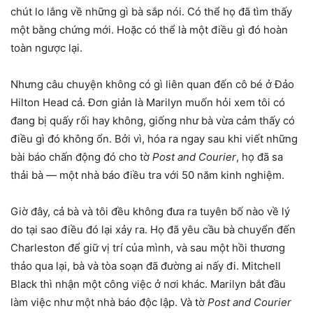
chút lo lắng về những gì bà sắp nói. Có thể họ đã tìm thấy
một bằng chứng mới. Hoặc có thể là một điều gì đó hoàn
toàn ngược lại.
Nhưng câu chuyện không có gì liên quan đến cô bé ở Đảo
Hilton Head cả. Đơn giản là Marilyn muốn hỏi xem tôi có
đang bị quấy rối hay không, giống như bà vừa cảm thấy có
điều gì đó không ổn. Bởi vì, hóa ra ngay sau khi viết những
bài báo chấn động đó cho tờ
Post and Courier
, họ đã sa
thải bà — một nhà báo điều tra với 50 năm kinh nghiệm.
Giờ đây, cả bà và tôi đều không đưa ra tuyên bố nào về lý
do tại sao điều đó lại xảy ra. Họ đã yêu cầu bà chuyển đến
Charleston để giữ vị trí của mình, và sau một hồi thương
thảo qua lại, bà và tòa soạn đã đường ai nấy đi. Mitchell
Black thì nhận một công việc ở nơi khác. Marilyn bắt đầu
làm việc như một nhà báo độc lập. Và tờ
Post and Courier