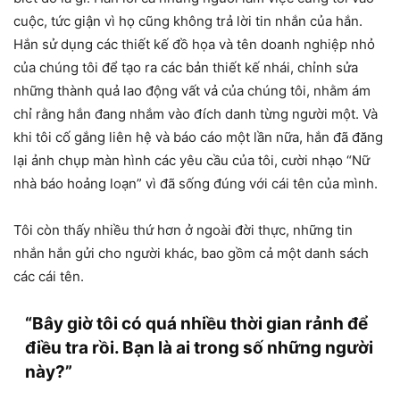
cuộc, tức giận vì họ cũng không trả lời tin nhắn của hắn.
Hắn sử dụng các thiết kế đồ họa và tên doanh nghiệp nhỏ
của chúng tôi để tạo ra các bản thiết kế nhái, chỉnh sửa
những thành quả lao động vất vả của chúng tôi, nhằm ám
chỉ rằng hắn đang nhắm vào đích danh từng người một. Và
khi tôi cố gắng liên hệ và báo cáo một lần nữa, hắn đã đăng
lại ảnh chụp màn hình các yêu cầu của tôi, cười nhạo “Nữ
nhà báo hoảng loạn” vì đã sống đúng với cái tên của mình.
Tôi còn thấy nhiều thứ hơn ở ngoài đời thực, những tin
nhắn hắn gửi cho người khác, bao gồm cả một danh sách
các cái tên.
“Bây giờ tôi có quá nhiều thời gian rảnh để
điều tra rồi. Bạn là ai trong số những người
này?”