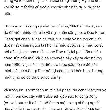
trong vụ Epstein bị giấu kín khỏi công chúng Mỹ cho đến
khi hồ sơ mất tích của cô được các nhà báo tại NPR phát
hiện.
Thompson và cộng sự viết bài của bà, Mitchell Black, sau
đó đã viết nhiều bài báo về nạn nhân sống sót ở Đảo Hilton
Head, ghi chép lại các cái tên, địa điểm và những chi tiết
độc nhất khiến người ta khó mà hiểu được rằng, nếu cô ấy
nói dối, tại sao nạn nhân Jane Doe này lại phải tốn nhiều
công sức đến thế. Và vì câu chuyện này xảy ra vào những
năm 1980, việc các nhà điều tra theo dấu hồ sơ để xác
minh bất cứ điều gì Doe nói lại càng khó khăn hơn. Nhưng
những hồ sơ đó thực sự có tồn tại.
Và trong khi Thompson thực hiện phần lớn công việc, tôi và
một nhóm các cây viết Substack góp sức từ cộng đồng
(crowdsourced) đã có thể tìm ra một trong những người
đàn ông bị Doe cáo buộc: Jimmy L. Atkins ở Fort Mitchell,