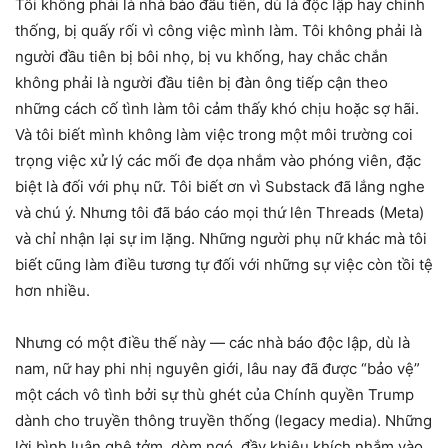
Tôi không phải là nhà báo đầu tiên, dù là độc lập hay chính
thống, bị quấy rối vì công việc mình làm. Tôi không phải là
người đầu tiên bị bôi nhọ, bị vu khống, hay chắc chắn
không phải là người đầu tiên bị đàn ông tiếp cận theo
những cách cố tình làm tôi cảm thấy khó chịu hoặc sợ hãi.
Và tôi biết mình không làm việc trong một môi trường coi
trọng việc xử lý các mối đe dọa nhắm vào phóng viên, đặc
biệt là đối với phụ nữ. Tôi biết ơn vì Substack đã lắng nghe
và chú ý. Nhưng tôi đã báo cáo mọi thứ lên Threads (Meta)
và chỉ nhận lại sự im lặng. Những người phụ nữ khác mà tôi
biết cũng làm điều tương tự đối với những sự việc còn tồi tệ
hơn nhiều.
Nhưng có một điều thế này — các nhà báo độc lập, dù là
nam, nữ hay phi nhị nguyên giới, lâu nay đã được “bảo vệ”
một cách vô tình bởi sự thù ghét của Chính quyền Trump
dành cho truyền thông truyền thống (legacy media). Những
lời bình luận ghê tởm, dòm ngó, đầy khiêu khích nhắm vào