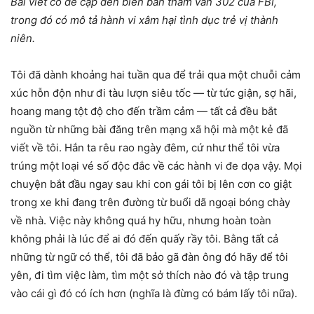
Bài viết có đề cập đến biên bản thẩm vấn 302 của FBI,
trong đó có mô tả hành vi xâm hại tình dục trẻ vị thành
niên.
Tôi đã dành khoảng hai tuần qua để trải qua một chuỗi cảm
xúc hỗn độn như đi tàu lượn siêu tốc — từ tức giận, sợ hãi,
hoang mang tột độ cho đến trầm cảm — tất cả đều bắt
nguồn từ những bài đăng trên mạng xã hội mà một kẻ đã
viết về tôi. Hắn ta rêu rao ngày đêm, cứ như thể tôi vừa
trúng một loại vé số độc đắc về các hành vi đe dọa vậy. Mọi
chuyện bắt đầu ngay sau khi con gái tôi bị lên cơn co giật
trong xe khi đang trên đường từ buổi dã ngoại bóng chày
về nhà. Việc này không quá hy hữu, nhưng hoàn toàn
không phải là lúc để ai đó đến quấy rầy tôi. Bằng tất cả
những từ ngữ có thể, tôi đã bảo gã đàn ông đó hãy để tôi
yên, đi tìm việc làm, tìm một sở thích nào đó và tập trung
vào cái gì đó có ích hơn (nghĩa là đừng có bám lấy tôi nữa).