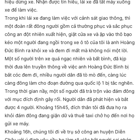
hiệu dừng xe. Nhận được tín hiêu, lái xe đã tắt máy xuống
xe để làm việc.
Trong khi lái xe đang làm việc với cảnh sát giao thông, thì
một đoàn rất đông người gồm cả thường phục và sắc phục
công an đột nhiên xuất hiện, giật cửa xe và ập vào thô bạo
kéo một người đang ngồi trong xe ô tô của tôi là anh Hoàng
Đức Bình ra khỏi xe và đem đi mất mà không nói một lời.
Một số người trên xe quá ngạc nhiên và bất bình, đã kịp
thời đưa lên truyền thông về việc anh Hoàng Đức Bình bị
bắt cóc đem đi, nhiều người dân đã tò mò đến, càng lúc
càng đông làm cho đoạn đường qua quốc lộ 1 bị tắc nghẽn.
Trong thời gian nầy, một số người đã trà trộn vào đám đông
với mục đích định gây rối. Người dân đã phát hiện và bắt
được 4 người. Khoảng 15h45, đích thân tôi đã đưa họ ra
khỏi đám đông đang giận dữ và thuê taxi chở họ đến nơi họ
gửi xe máy.
Khoảng 16h, chúng tôi đi về trụ sở công an huyện Diễn
Châu với ý định yêu cầu họ làm rõ việc bắt người sai pháp