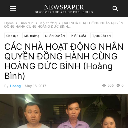
NEWSPAPER
DISCOVER THE ART OF PUBLISHING
Home
Giáo dục
Môi trường
CÁC NHÀ HOẠT ĐỘNG NHÂN QUYỀN
ĐỒNG HÀNH CÙNG HOÀNG ĐỨC BÌNH...
Giáo dục
Môi trường
NHÂN QUYỀN
PHÁP LUẬT
Tự do Báo chí
CÁC NHÀ HOẠT ĐỘNG NHÂN
QUYỀN ĐỒNG HÀNH CÙNG
HOÀNG ĐỨC BÌNH (Hoàng
Bình)
505
0
By
Hoang
-
May 16, 2017