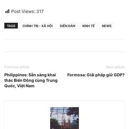
Post Views:
317
TAGS
CHÍNH TRỊ - XÃ HỘI
DIỄN ĐÀN
KINH TẾ
NEWS
Previous article
Next article
Philippines: Sẵn sàng khai
Formosa: Giải pháp giữ GDP?
thác Biển Đông cùng Trung
Quốc, Việt Nam