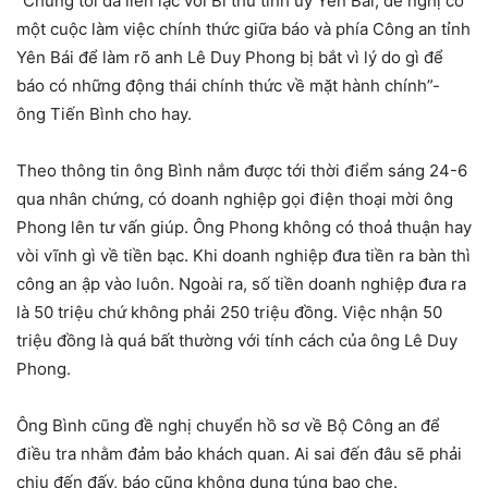
“Chúng tôi đã liên lạc với Bí thư tỉnh uỷ Yên Bái, đề nghị có
một cuộc làm việc chính thức giữa báo và phía Công an tỉnh
Yên Bái để làm rõ anh Lê Duy Phong bị bắt vì lý do gì để
báo có những động thái chính thức về mặt hành chính”-
ông Tiến Bình cho hay.
Theo thông tin ông Bình nắm được tới thời điểm sáng 24-6
qua nhân chứng, có doanh nghiệp gọi điện thoại mời ông
Phong lên tư vấn giúp. Ông Phong không có thoả thuận hay
vòi vĩnh gì về tiền bạc. Khi doanh nghiệp đưa tiền ra bàn thì
công an ập vào luôn. Ngoài ra, số tiền doanh nghiệp đưa ra
là 50 triệu chứ không phải 250 triệu đồng. Việc nhận 50
triệu đồng là quá bất thường với tính cách của ông Lê Duy
Phong.
Ông Bình cũng đề nghị chuyển hồ sơ về Bộ Công an để
điều tra nhằm đảm bảo khách quan. Ai sai đến đâu sẽ phải
chịu đến đấy, báo cũng không dung túng bao che.