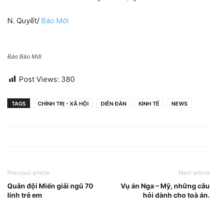
N. Quyết/
Báo Mới
Báo Báo Mới
Post Views:
380
TAGS
CHÍNH TRỊ - XÃ HỘI
DIỄN ĐÀN
KINH TẾ
NEWS
Previous article
Next article
Quân đội Miến giải ngũ 70
Vụ án Nga – Mỹ, những câu
lính trẻ em
hỏi dành cho toà án.