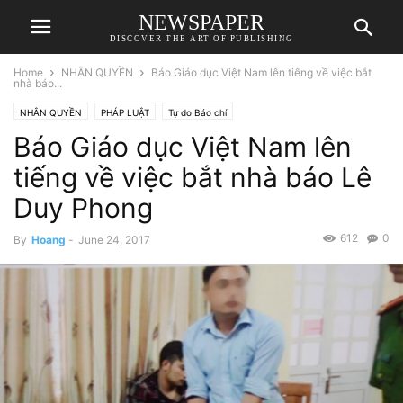
NEWSPAPER
DISCOVER THE ART OF PUBLISHING
Home
NHÂN QUYỀN
Báo Giáo dục Việt Nam lên tiếng về việc bắt
nhà báo...
NHÂN QUYỀN
PHÁP LUẬT
Tự do Báo chí
Báo Giáo dục Việt Nam lên
tiếng về việc bắt nhà báo Lê
Duy Phong
612
0
By
Hoang
-
June 24, 2017