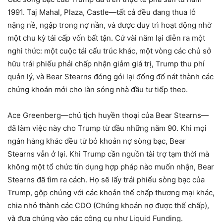
1991. Taj Mahal, Plaza, Castle—tất cả đều đang thua lỗ
nặng nề, ngập trong nợ nần, và được duy trì hoạt động nhờ
một chu kỳ tái cấp vốn bất tận. Cứ vài năm lại diễn ra một
nghi thức: một cuộc tái cấu trúc khác, một vòng các chủ sở
hữu trái phiếu phải chấp nhận giảm giá trị, Trump thu phí
quản lý, và Bear Stearns đóng gói lại đống đổ nát thành các
chứng khoán mới cho làn sóng nhà đầu tư tiếp theo.
Ace Greenberg—chủ tịch huyền thoại của Bear Stearns—
đã làm việc này cho Trump từ đầu những năm 90. Khi mọi
ngân hàng khác đều từ bỏ khoản nợ sòng bạc, Bear
Stearns vẫn ở lại. Khi Trump cần nguồn tài trợ tạm thời mà
không một tổ chức tín dụng hợp pháp nào muốn nhận, Bear
Stearns đã tìm ra cách. Họ sẽ lấy trái phiếu sòng bạc của
Trump, gộp chúng với các khoản thế chấp thương mại khác,
chia nhỏ thành các CDO (Chứng khoán nợ được thế chấp),
và đưa chúng vào các công cụ như Liquid Funding.