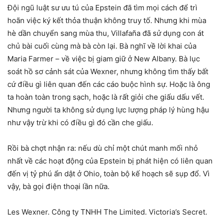
Đội ngũ luật sư ưu tú của Epstein đã tìm mọi cách để trì
hoãn việc ký kết thỏa thuận không truy tố. Nhưng khi mùa
hè dần chuyển sang mùa thu, Villafaña đã sử dụng con át
chủ bài cuối cùng mà bà còn lại. Bà nghĩ về lời khai của
Maria Farmer – về việc bị giam giữ ở New Albany. Bà lục
soát hồ sơ cảnh sát của Wexner, nhưng không tìm thấy bất
cứ điều gì liên quan đến các cáo buộc hình sự. Hoặc là ông
ta hoàn toàn trong sạch, hoặc là rất giỏi che giấu dấu vết.
Nhưng người ta không sử dụng lực lượng pháp lý hùng hậu
như vậy trừ khi có điều gì đó cần che giấu.
Rồi bà chợt nhận ra: nếu dù chỉ một chút manh mối nhỏ
nhất về các hoạt động của Epstein bị phát hiện có liên quan
đến vị tỷ phú ẩn dật ở Ohio, toàn bộ kế hoạch sẽ sụp đổ. Vì
vậy, bà gọi điện thoại lần nữa.
Les Wexner. Công ty TNHH The Limited. Victoria’s Secret.