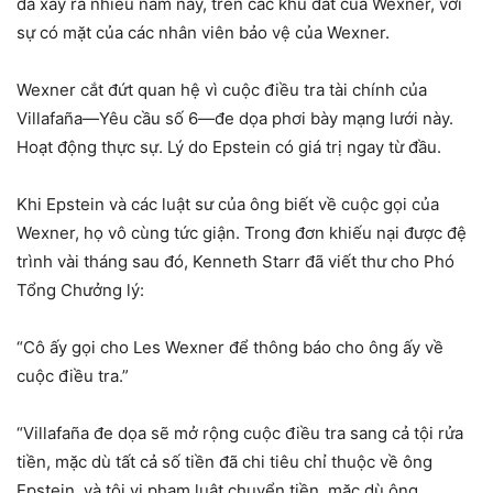
đã xảy ra nhiều năm nay, trên các khu đất của Wexner, với
sự có mặt của các nhân viên bảo vệ của Wexner.
Wexner cắt đứt quan hệ vì cuộc điều tra tài chính của
Villafaña—Yêu cầu số 6—đe dọa phơi bày mạng lưới này.
Hoạt động thực sự. Lý do Epstein có giá trị ngay từ đầu.
Khi Epstein và các luật sư của ông biết về cuộc gọi của
Wexner, họ vô cùng tức giận. Trong đơn khiếu nại được đệ
trình vài tháng sau đó, Kenneth Starr đã viết thư cho Phó
Tổng Chưởng lý:
“Cô ấy gọi cho Les Wexner để thông báo cho ông ấy về
cuộc điều tra.”
“Villafaña đe dọa sẽ mở rộng cuộc điều tra sang cả tội rửa
tiền, mặc dù tất cả số tiền đã chi tiêu chỉ thuộc về ông
Epstein, và tội vi phạm luật chuyển tiền, mặc dù ông