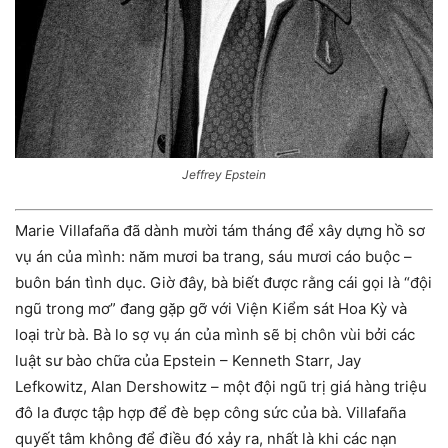
Jeffrey Epstein
Marie Villafaña đã dành mười tám tháng để xây dựng hồ sơ
vụ án của mình: năm mươi ba trang, sáu mươi cáo buộc –
buôn bán tình dục. Giờ đây, bà biết được rằng cái gọi là “đội
ngũ trong mơ” đang gặp gỡ với Viện Kiểm sát Hoa Kỳ và
loại trừ bà. Bà lo sợ vụ án của mình sẽ bị chôn vùi bởi các
luật sư bào chữa của Epstein – Kenneth Starr, Jay
Lefkowitz, Alan Dershowitz – một đội ngũ trị giá hàng triệu
đô la được tập hợp để đè bẹp công sức của bà. Villafaña
quyết tâm không để điều đó xảy ra, nhất là khi các nạn