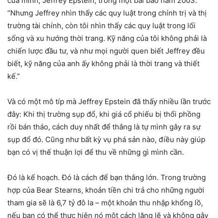
của mình, Jeffrey Epstein, trong một bài báo năm 2003.
“Nhưng Jeffrey nhìn thấy các quy luật trong chính trị và thị
trường tài chính, còn tôi nhìn thấy các quy luật trong lối
sống và xu hướng thời trang. Kỹ năng của tôi không phải là
chiến lược đầu tư, và như mọi người quen biết Jeffrey đều
biết, kỹ năng của anh ấy không phải là thời trang và thiết
kế.”
Và có một mô típ mà Jeffrey Epstein đã thấy nhiều lần trước
đây: Khi thị trường sụp đổ, khi giá cổ phiếu bị thổi phồng
rồi bán tháo, cách duy nhất để thắng là tự mình gây ra sự
sụp đổ đó. Cũng như bất kỳ vụ phá sản nào, điều này giúp
bạn có vị thế thuận lợi để thu về những gì mình cần.
Đó là kế hoạch. Đó là cách để bạn thắng lớn. Trong trường
hợp của Bear Stearns, khoản tiền chi trả cho những người
tham gia sẽ là 6,7 tỷ đô la – một khoản thu nhập khổng lồ,
nếu bạn có thể thực hiện nó một cách lặng lẽ và không gây