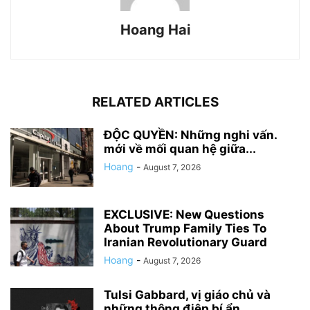
Hoang Hai
RELATED ARTICLES
ĐỘC QUYỀN: Những nghi vấn.
mới về mối quan hệ giữa...
Hoang
-
August 7, 2026
EXCLUSIVE: New Questions
About Trump Family Ties To
Iranian Revolutionary Guard
Hoang
-
August 7, 2026
Tulsi Gabbard, vị giáo chủ và
những thông điệp bí ẩn...