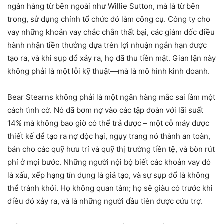
ngân hàng từ bên ngoài như Willie Sutton, mà là từ bên
trong, sử dụng chính tổ chức đó làm công cụ. Công ty cho
vay những khoản vay chắc chắn thất bại, các giám đốc điều
hành nhận tiền thưởng dựa trên lợi nhuận ngắn hạn được
tạo ra, và khi sụp đổ xảy ra, họ đã thu tiền mặt. Gian lận này
không phải là một lỗi kỹ thuật—mà là mô hình kinh doanh.
Bear Stearns không phải là một ngân hàng mắc sai lầm một
cách tình cờ. Nó đã bơm nợ vào các tập đoàn với lãi suất
14% mà không bao giờ có thể trả được – một cỗ máy được
thiết kế để tạo ra nợ độc hại, ngụy trang nó thành an toàn,
bán cho các quỹ hưu trí và quỹ thị trường tiền tệ, và bòn rút
phí ở mọi bước. Những người nội bộ biết các khoản vay đó
là xấu, xếp hạng tín dụng là giả tạo, và sự sụp đổ là không
thể tránh khỏi. Họ không quan tâm; họ sẽ giàu có trước khi
điều đó xảy ra, và là những người đầu tiên được cứu trợ.