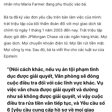
nhân như Maria Farmer đang phụ thuộc vào bà.
Bà ta đã ký vào đơn yêu cầu trên bàn làm việc của mình:
trát triệu tập của bồi thẩm đoàn đối với mọi giao dịch tài
chính từ ngày 1 tháng 1 năm 2003 đến nay. Trát triệu tập
được gửi đến JPMorgan Chase và các ngân hàng khác. Mọi
giao dịch. Mọi chuyển khoản điện tử. Mọi lần rút tiền mặt.
Mọi công ty ma. Sau đó, bà ta viết thư cho các luật sư của
Epstein:
“(Nói cách khác, nếu vụ án tội phạm tình
dục được giải quyết, Văn phòng sẽ đóng
cuộc điều tra đối với các lĩnh vực khác. Vụ
việc vẫn chưa được giải quyết và dường
như sẽ không được giải quyết, vì vậy cuộc
điều tra rửa tiền vẫn tiếp tục, và Yêu cầu số
6 [yêu cầu cung cấp hồ sơ về mọi giao