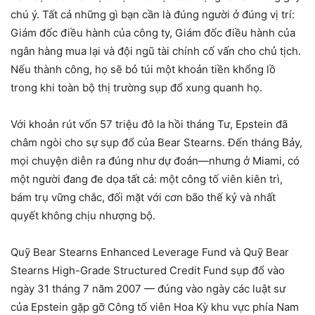
chú ý. Tất cả những gì bạn cần là đúng người ở đúng vị trí:
Giám đốc điều hành của công ty, Giám đốc điều hành của
ngân hàng mua lại và đội ngũ tài chính cố vấn cho chủ tịch.
Nếu thành công, họ sẽ bỏ túi một khoản tiền khổng lồ
trong khi toàn bộ thị trường sụp đổ xung quanh họ.
Với khoản rút vốn 57 triệu đô la hồi tháng Tư, Epstein đã
châm ngòi cho sự sụp đổ của Bear Stearns. Đến tháng Bảy,
mọi chuyện diễn ra đúng như dự đoán—nhưng ở Miami, có
một người đang đe dọa tất cả: một công tố viên kiên trì,
bám trụ vững chắc, đối mặt với cơn bão thế kỷ và nhất
quyết không chịu nhượng bộ.
Quỹ Bear Stearns Enhanced Leverage Fund và Quỹ Bear
Stearns High-Grade Structured Credit Fund sụp đổ vào
ngày 31 tháng 7 năm 2007 — đúng vào ngày các luật sư
của Epstein gặp gỡ Công tố viên Hoa Kỳ khu vực phía Nam