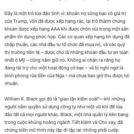
Đây là một trò lừa đảo tinh vi: khoản nợ sòng bạc vô giá trị
của Trump, vốn đã được xếp hạng rác, lại trở thành chứng
khoán được xếp hạng AAA khi được chôn vùi trong một sản
phẩm tín dụng phức hợp. Các cơ quan xếp hạng tín dụng đã
chấp thuận, các nhà đầu tư tổ chức đã mua nó, và các quỹ
thị trường tiền tệ – được cho là những khoản đầu tư an toàn
nhất ở Mỹ – cũng nắm giữ nó. Không ai nhận ra rằng họ
đang tài trợ cho một hoạt động cờ bạc – và bị nghi ngờ là
bình phong rửa tiền của Nga – mà chưa bao giờ thu được lợi
nhuận.
William K. Black gọi đó là “gian lận kiểm soát”—khi những
người nắm quyền sử dụng công ty như một vũ khí để lừa
đảo tất cả mọi người khác. Black, một nhà quản lý liên bang
trong cuộc khủng hoảng ngành Tiết kiệm và Cho vay, đã
chứng kiến mô hình này lặp đi lặp lại: không phải cướp