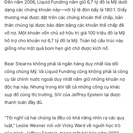
Đến năm 2006, Liquid Funding nắm giữ 6,7 tỷ đô la Mỹ dưới
dạng các chứng khoán này—với tỷ lệ đòn bẩy là 180:1. Giấy
thương mại được đặt trên các chứng khoán thế chấp, bản
thân chúng lại được bảo đảm bằng các khoản thế chấp đã
vỡ nợ. Một khoản vốn chủ sở hữu trị giá 100 triệu đô la Mỹ
hỗ trợ cho khoản nợ 6,7 tỷ đô la Mỹ. Toàn bộ cấu trúc này
giống như một quả bom hẹn giờ chờ được kích nổ.
Bear Stearns không phải là ngân hàng duy nhất lừa dối
công chúng Mỹ. Và Liquid Funding cũng không phải là công
cụ tài chính nước ngoài duy nhất nắm giữ những khoản nợ
độc hại này. Nhưng trong khi tất cả những công cụ khác
sụp đổ cùng thị trường, SIV của Jeffrey Epstein lại được
thanh toán đầy đủ.
“Tôi nghĩ cả hai chúng ta đều có khả năng nhìn ra các quy
luật,” Leslie Wexner nói với Vicky Ward về người học trò