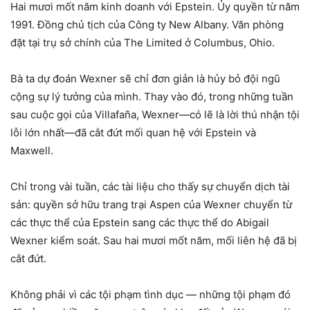
Hai mươi mốt năm kinh doanh với Epstein. Ủy quyền từ năm
1991. Đồng chủ tịch của Công ty New Albany. Văn phòng
đặt tại trụ sở chính của The Limited ở Columbus, Ohio.
Bà ta dự đoán Wexner sẽ chỉ đơn giản là hủy bỏ đội ngũ
cộng sự lý tưởng của mình. Thay vào đó, trong những tuần
sau cuộc gọi của Villafaña, Wexner—có lẽ là lời thú nhận tội
lỗi lớn nhất—đã cắt đứt mối quan hệ với Epstein và
Maxwell.
Chỉ trong vài tuần, các tài liệu cho thấy sự chuyển dịch tài
sản: quyền sở hữu trang trại Aspen của Wexner chuyển từ
các thực thể của Epstein sang các thực thể do Abigail
Wexner kiểm soát. Sau hai mươi mốt năm, mối liên hệ đã bị
cắt đứt.
Không phải vì các tội phạm tình dục — những tội phạm đó