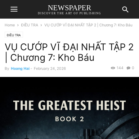
NEWSPAPER
DISCOVER THE ART OF PUBLISHING
Home
ĐIỀU TRA
VỤ CƯỚP VĨ ĐẠI NHẤT TẬP 2 | Chương 7: Kho Báu
ĐIỀU TRA
VỤ CƯỚP VĨ ĐẠI NHẤT TẬP 2
| Chương 7: Kho Báu
144
0
By
Hoang Hai
-
February 24, 2026