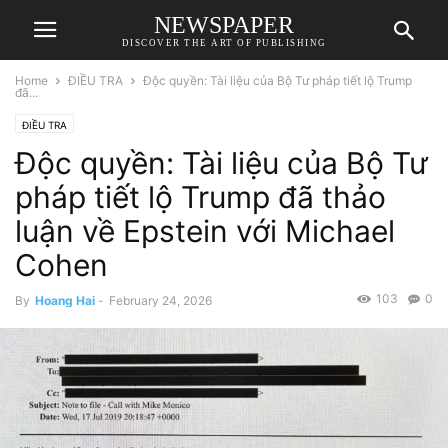
NEWSPAPER
DISCOVER THE ART OF PUBLISHING
Home
ĐIỀU TRA
Độc quyền: Tài liệu của Bộ Tư pháp tiết lộ Trump
đã...
ĐIỀU TRA
Độc quyền: Tài liệu của Bộ Tư
pháp tiết lộ Trump đã thảo
luận về Epstein với Michael
Cohen
103
0
By
Hoang Hai
-
February 24, 2026