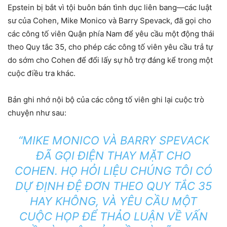
Epstein bị bắt vì tội buôn bán tình dục liên bang—các luật
sư của Cohen, Mike Monico và Barry Spevack, đã gọi cho
các công tố viên Quận phía Nam để yêu cầu một động thái
theo Quy tắc 35, cho phép các công tố viên yêu cầu trả tự
do sớm cho Cohen để đổi lấy sự hỗ trợ đáng kể trong một
cuộc điều tra khác.
Bản ghi nhớ nội bộ của các công tố viên ghi lại cuộc trò
chuyện như sau:
“MIKE MONICO VÀ BARRY SPEVACK
ĐÃ GỌI ĐIỆN THAY MẶT CHO
COHEN. HỌ HỎI LIỆU CHÚNG TÔI CÓ
DỰ ĐỊNH ĐỆ ĐƠN THEO QUY TẮC 35
HAY KHÔNG, VÀ YÊU CẦU MỘT
CUỘC HỌP ĐỂ THẢO LUẬN VỀ VẤN