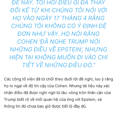
ĐỀ NÀY. TÔI HỎI ĐIỀU GÌ ĐÃ THAY
ĐỔI KỂ TỪ KHI CHÚNG TÔI NÓI VỚI
HỌ VÀO NGÀY 17 THÁNG 4 RẰNG
CHÚNG TÔI KHÔNG CÓ Ý ĐỊNH ĐỆ
ĐƠN NHƯ VẬY. HỌ NÓI RẰNG
COHEN ‘ĐÃ NGHE TRUMP NÓI
NHỮNG ĐIỀU VỀ EPSTEIN’, NHƯNG
HIỆN TẠI KHÔNG MUỐN ĐI VÀO CHI
TIẾT VỀ NHỮNG ĐIỀU ĐÓ.”
Các công tố viên đã từ chối theo đuổi lời đề nghị, lưu ý rằng
họ lo ngại về độ tin cậy của Cohen. Nhưng tài liệu này xác
nhận điều đã được nghi ngờ từ lâu: vòng tròn thân cận của
Trump biết rõ về mối quan hệ của ông với Epstein, và
thông tin đó chưa bao giờ được tiết lộ đầy đủ.