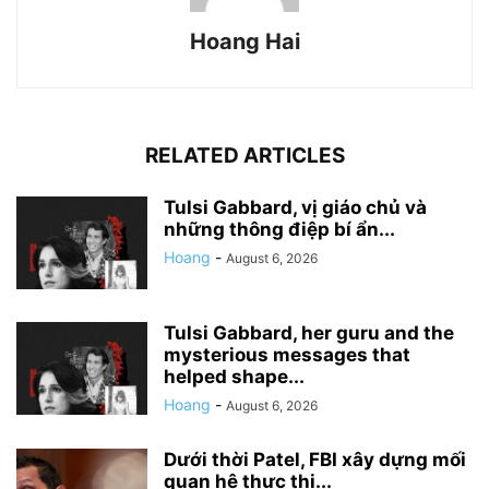
Hoang Hai
RELATED ARTICLES
Tulsi Gabbard, vị giáo chủ và
những thông điệp bí ẩn...
Hoang
-
August 6, 2026
Tulsi Gabbard, her guru and the
mysterious messages that
helped shape...
Hoang
-
August 6, 2026
Dưới thời Patel, FBI xây dựng mối
quan hệ thực thi...