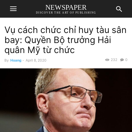
NEWSPAPER
DISCOVER THE ART OF PUBLISHING
Vụ cách chức chỉ huy tàu sân
bay: Quyền Bộ trưởng Hải
quân Mỹ từ chức
232
0
By
Hoang
-
April 8, 2020