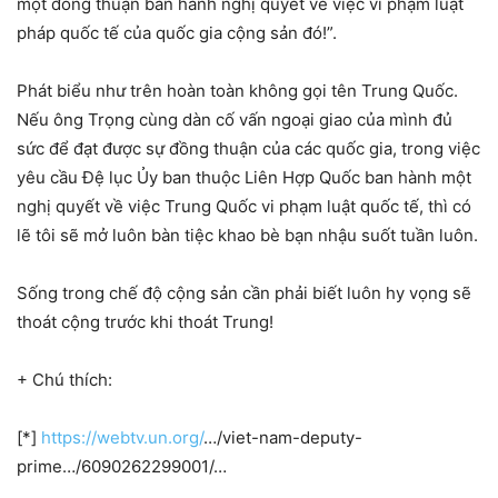
một đồng thuận ban hành nghị quyết về việc vi phạm luật
pháp quốc tế của quốc gia cộng sản đó!”.
Phát biểu như trên hoàn toàn không gọi tên Trung Quốc.
Nếu ông Trọng cùng dàn cố vấn ngoại giao của mình đủ
sức để đạt được sự đồng thuận của các quốc gia, trong việc
yêu cầu Đệ lục Ủy ban thuộc Liên Hợp Quốc ban hành một
nghị quyết về việc Trung Quốc vi phạm luật quốc tế, thì có
lẽ tôi sẽ mở luôn bàn tiệc khao bè bạn nhậu suốt tuần luôn.
Sống trong chế độ cộng sản cần phải biết luôn hy vọng sẽ
thoát cộng trước khi thoát Trung!
+ Chú thích:
[*]
https://webtv.un.org/
…/viet-nam-deputy-
prime…/6090262299001/…