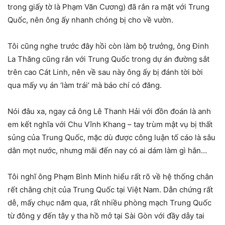
trong giấy tờ là Phạm Văn Cương) đã rắn ra mặt với Trung
Quốc, nên ông ấy nhanh chóng bị cho về vườn.
Tôi cũng nghe trước đây hồi còn làm bộ trưởng, ông Đinh
La Thăng cũng rắn với Trung Quốc trong dự án đường sắt
trên cao Cát Linh, nên về sau này ông ấy bị đánh tời bời
qua mấy vụ án ‘làm trái’ mà báo chí có đăng.
Nói đâu xa, ngay cả ông Lê Thanh Hải với đồn đoán là anh
em kết nghĩa với Chu Vĩnh Khang – tay trùm mật vụ bị thất
sủng của Trung Quốc, mặc dù được công luận tố cáo là sâu
dân mọt nước, nhưng mãi đến nay có ai dám làm gì hắn…
Tôi nghĩ ông Phạm Bình Minh hiểu rất rõ về hệ thống chân
rết chằng chịt của Trung Quốc tại Việt Nam. Dẫn chứng rất
dễ, mấy chục năm qua, rất nhiều phòng mạch Trung Quốc
từ đông y đến tây y tha hồ mở tại Sài Gòn với đầy dẫy tai