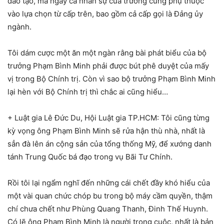
đào tạo, mà ngay cả nhân sự của trường cũng phụ thuộc
vào lựa chọn từ cấp trên, bao gồm cả cấp gọi là Đảng ủy
ngành.
Tôi dám cược một ăn một ngàn rằng bài phát biểu của bộ
trưởng Phạm Bình Minh phải được bút phê duyệt của mấy
vị trong Bộ Chính trị. Còn vì sao bộ trưởng Phạm Bình Minh
lại hèn với Bộ Chính trị thì chắc ai cũng hiểu…
+ Luật gia Lê Đức Du, Hội Luật gia TP.HCM: Tôi cũng từng
kỳ vọng ông Phạm Bình Minh sẽ rửa hận thù nhà, nhất là
sẳn đà lên án cộng sản của tổng thống Mỹ, để xướng danh
tánh Trung Quốc bá đạo trong vụ Bãi Tư Chính.
Rồi tôi lại ngẩm nghĩ đến những cái chết đầy khó hiểu của
một vài quan chức chóp bu trong bộ máy cầm quyền, thậm
chí chưa chết như Phùng Quang Thanh, Đinh Thế Huynh.
Có lẽ ông Phạm Bình Minh là người trong cuộc, nhất là bản