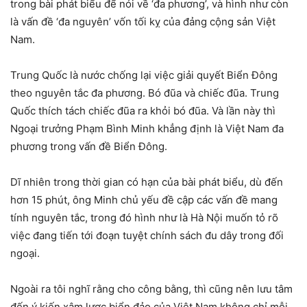
trong bài phát biểu để nói về ‘đa phương’, và hình như còn
là vấn đề ‘đa nguyên’ vốn tối kỵ của đảng cộng sản Việt
Nam.
Trung Quốc là nước chống lại việc giải quyết Biển Đông
theo nguyên tắc đa phương. Bó đũa và chiếc đũa. Trung
Quốc thích tách chiếc đũa ra khỏi bó đũa. Và lần này thì
Ngoại trưởng Phạm Bình Minh khẳng định là Việt Nam đa
phương trong vấn đề Biển Đông.
Dĩ nhiên trong thời gian có hạn của bài phát biểu, dù đến
hơn 15 phút, ông Minh chủ yếu đề cập các vấn đề mang
tính nguyên tắc, trong đó hình như là Hà Nội muốn tỏ rõ
việc đang tiến tới đoạn tuyệt chính sách đu dây trong đối
ngoại.
Ngoài ra tôi nghĩ rằng cho công bằng, thì cũng nên lưu tâm
đến ý kiến xâm lược biển đảo của Việt Nam không chỉ mỗi