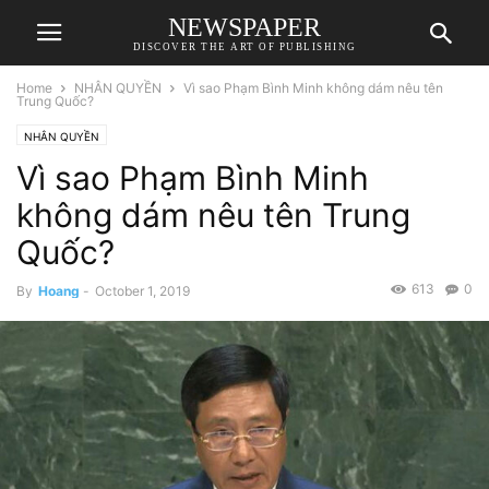
NEWSPAPER
DISCOVER THE ART OF PUBLISHING
Home
NHÂN QUYỀN
Vì sao Phạm Bình Minh không dám nêu tên
Trung Quốc?
NHÂN QUYỀN
Vì sao Phạm Bình Minh
không dám nêu tên Trung
Quốc?
613
0
By
Hoang
-
October 1, 2019