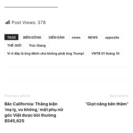
————————————
Post Views:
378
TAGS
BIỂN ĐÔNG
DIỄN ĐÀN
news
NEWS
opposite
THẾ GIỚI
Trúc Giang
Vì ở đây là ông Minh chứ không phải ông Trump!
VNTB 01 tháng 10
Previous article
Next article
Bắc California: Thắng kiện
“Giọt nắng bên thềm”
‘mạ lỵ, vu khống,’ một phụ nữ
gốc Việt được bồi thường
$545,625