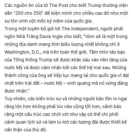
Các nguồn tin của tờ The Post cho biết Trump thường viện
dẫn “250 cho 250” để biện minh cho chiều cao đó như một
sự tôn vinh cột mốc kỷ niệm của quốc gia.
Trong một tuyên bố gửi tới The Independent, người phát
ngôn Nhà Trắng Davis Ingle cho biết, “Vòm sẽ là một trong
những địa danh mang tính biểu tượng nhất không chỉ ở
Washington, D.C., mà trên toàn thế giới. Tầm nhìn táo bạo
của Tổng thống Trump sẽ được khắc sâu vào nền tảng của
nước Mỹ và được cảm nhận bởi các thế hệ mai sau. Những
thành công của ông sẽ tiếp tục mang lại cho quốc gia vĩ đại
nhất trên trái đất – nước Mỹ – vinh quang mà nó xứng đáng
được nhận.”
Tuy nhiên, các kiến ​​trúc sư và những người bảo tồn lo ngại
rằng lớn hơn không phải lúc nào cũng tốt hơn, cảnh báo
rằng một cấu trúc cao chót vót như vậy có thể chi phối
cảnh quan lịch sử và làm lu mờ các tượng đài được thiết kế
cẩn thận của thủ đô.