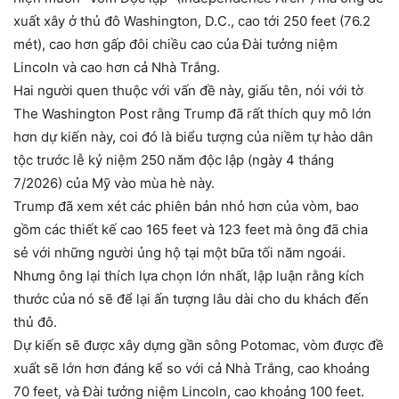
xuất xây ở thủ đô Washington, D.C., cao tới 250 feet (76.2
mét), cao hơn gấp đôi chiều cao của Đài tưởng niệm
Lincoln và cao hơn cả Nhà Trắng.
Hai người quen thuộc với vấn đề này, giấu tên, nói với tờ
The Washington Post rằng Trump đã rất thích quy mô lớn
hơn dự kiến ​​này, coi đó là biểu tượng của niềm tự hào dân
tộc trước lễ kỷ niệm 250 năm độc lập (ngày 4 tháng
7/2026) của Mỹ vào mùa hè này.
Trump đã xem xét các phiên bản nhỏ hơn của vòm, bao
gồm các thiết kế cao 165 feet và 123 feet mà ông đã chia
sẻ với những người ủng hộ tại một bữa tối năm ngoái.
Nhưng ông lại thích lựa chọn lớn nhất, lập luận rằng kích
thước của nó sẽ để lại ấn tượng lâu dài cho du khách đến
thủ đô.
Dự kiến ​​sẽ được xây dựng gần sông Potomac, vòm được đề
xuất sẽ lớn hơn đáng kể so với cả Nhà Trắng, cao khoảng
70 feet, và Đài tưởng niệm Lincoln, cao khoảng 100 feet.