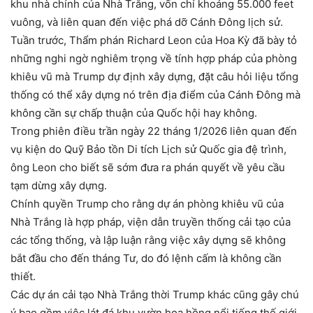
khu nhà chính của Nhà Trắng, vốn chỉ khoảng 55.000 feet
vuông, và liên quan đến việc phá dỡ Cánh Đông lịch sử.
Tuần trước, Thẩm phán Richard Leon của Hoa Kỳ đã bày tỏ
những nghi ngờ nghiêm trọng về tính hợp pháp của phòng
khiêu vũ mà Trump dự định xây dựng, đặt câu hỏi liệu tổng
thống có thể xây dựng nó trên địa điểm của Cánh Đông mà
không cần sự chấp thuận của Quốc hội hay không.
Trong phiên điều trần ngày 22 tháng 1/2026 liên quan đến
vụ kiện do Quỹ Bảo tồn Di tích Lịch sử Quốc gia đệ trình,
ông Leon cho biết sẽ sớm đưa ra phán quyết về yêu cầu
tạm dừng xây dựng.
Chính quyền Trump cho rằng dự án phòng khiêu vũ của
Nhà Trắng là hợp pháp, viện dẫn truyền thống cải tạo của
các tổng thống, và lập luận rằng việc xây dựng sẽ không
bắt đầu cho đến tháng Tư, do đó lệnh cấm là không cần
thiết.
Các dự án cải tạo Nhà Trắng thời Trump khác cũng gây chú
ý bao gồm việc lát đá khu vườn hoa hồng nổi tiếng thế giới