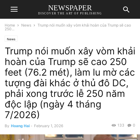
NEWSPAPER
DISCOVER THE ART OF PUBLISHING
Home
News
Trump nói muốn xây vòm khải hoàn của Trump sẽ cao
250...
News
Trump nói muốn xây vòm khải
hoàn của Trump sẽ cao 250
feet (76.2 mét), làm lu mờ các
tượng đài khác ở thủ đô DC,
phải xong trước lễ 250 năm
độc lập (ngày 4 tháng
7/2026)
133
0
By
Hoang Hai
-
February 1, 2026