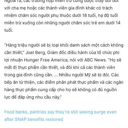
Ngoài ra, các trường hợp miễn trừ cũng được thay đổi đối
với cha mẹ hoặc các thành viên gia đình khác có trách
nhiệm chăm sóc người phụ thuộc dưới 18 tuổi, hạ độ tuổi
miễn trừ xuống còn những người chăm sóc trẻ em dưới 14
tuổi.
“Hàng triệu người sẽ bị loại khỏi danh sách một cách không
cần thiết,” Joel Berg, Giám đốc điều hành của tổ chức phi
lợi nhuận Hunger Free America, nói với ABC News. “Họ sẽ
mất đi thực phẩm cần thiết, và đôi khi cả các thành viên
trong gia đình cũng cần. … Nhiều người Mỹ sẽ bị đói. Các
bếp ăn từ thiện, các điểm phân phát thực phẩm và các ngân
hàng thực phẩm cung cấp cho họ sẽ không có đủ nguồn
lực để đáp ứng nhu cầu này.”
Food banks, pantries say they’re still seeing surge even
after SNAP benefits restored