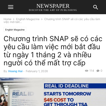
NEWSPAPER
DISCOVER THE ART OF PUBLISHING
Home
English Magazine
Chương trình SNAP sẽ có các yêu cầu làm
việc mới bắt...
English Magazine
Chương trình SNAP sẽ có các
yêu cầu làm việc mới bắt đầu
từ ngày 1 tháng 2 và nhiều
người có thể mất trợ cấp
114
0
By
Hoang Hai
-
February 1, 2026