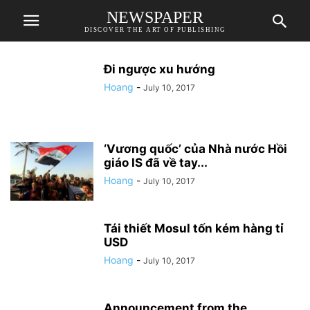
NEWSPAPER
DISCOVER THE ART OF PUBLISHING
Đi ngược xu hướng
Hoang
-
July 10, 2017
‘Vương quốc’ của Nhà nước Hồi
giáo IS đã về tay...
Hoang
-
July 10, 2017
Tái thiết Mosul tốn kém hàng tỉ
USD
Hoang
-
July 10, 2017
Announcement from the