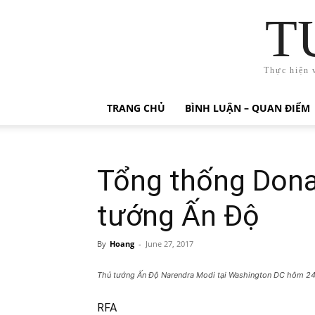
T
Thực hiện 
TRANG CHỦ
BÌNH LUẬN – QUAN ĐIỂM
Tổng thống Dona
tướng Ấn Độ
By
Hoang
-
June 27, 2017
Thủ tướng Ấn Độ Narendra Modi tại Washington DC hôm 24
RFA