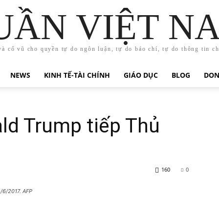
UẦN VIỆT N
và cổ vũ cho quyền tự do ngôn luận, tự do báo chí, tự do thông tin c
NEWS
KINH TẾ-TÀI CHÍNH
GIÁO DỤC
BLOG
DON
ld Trump tiếp Thủ
160
0
/6/2017. AFP