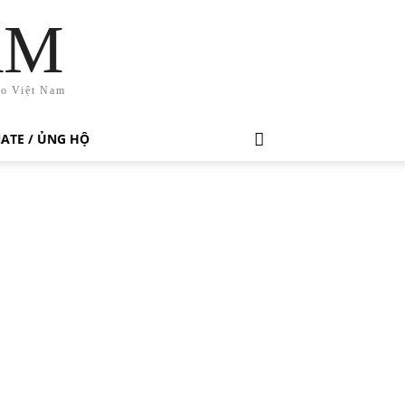
AM
ho Việt Nam
ATE / ỦNG HỘ