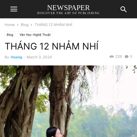
NEWSPAPER
DISCOVER THE ART OF PUBLISHING
Home
Blog
THÁNG 12 NHẢM NHÍ
Blog
Văn Học-Nghệ Thuật
THÁNG 12 NHẢM NHÍ
226
0
By
Hoang
-
March 3, 2024