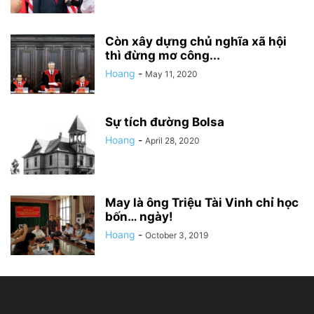
Còn xây dựng chủ nghĩa xã hội
thì đừng mơ công...
Hoang
-
May 11, 2020
Sự tích đường Bolsa
Hoang
-
April 28, 2020
May là ông Triệu Tài Vinh chỉ học
bốn… ngày!
Hoang
-
October 3, 2019