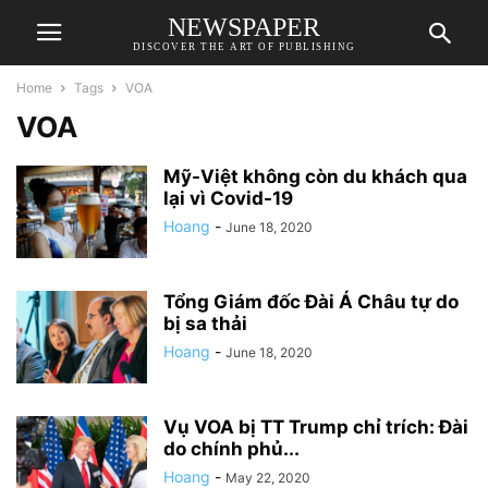
NEWSPAPER
DISCOVER THE ART OF PUBLISHING
Home
Tags
VOA
VOA
Mỹ-Việt không còn du khách qua
lại vì Covid-19
Hoang
-
June 18, 2020
Tổng Giám đốc Đài Á Châu tự do
bị sa thải
Hoang
-
June 18, 2020
Vụ VOA bị TT Trump chỉ trích: Đài
do chính phủ...
Hoang
-
May 22, 2020