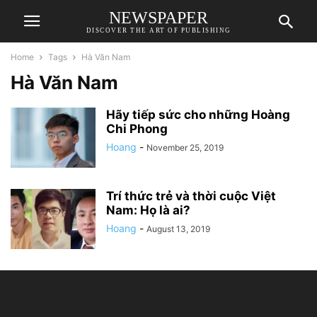
NEWSPAPER
DISCOVER THE ART OF PUBLISHING
Home
Tags
Hà Văn Nam
Hà Văn Nam
Hãy tiếp sức cho những Hoàng
Chi Phong
Hoang
-
November 25, 2019
Trí thức trẻ và thời cuộc Việt
Nam: Họ là ai?
Hoang
-
August 13, 2019