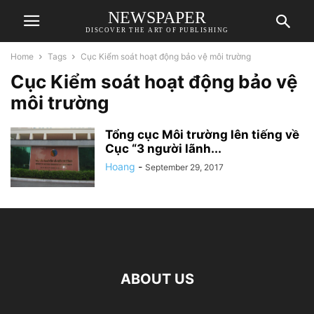
NEWSPAPER
DISCOVER THE ART OF PUBLISHING
Home
Tags
Cục Kiểm soát hoạt động bảo vệ môi trường
Cục Kiểm soát hoạt động bảo vệ
môi trường
Tổng cục Môi trường lên tiếng về
Cục “3 người lãnh...
Hoang
-
September 29, 2017
ABOUT US