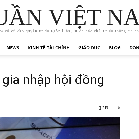
UẦN VIỆT N
và cổ vũ cho quyền tự do ngôn luận, tự do báo chí, tự do thông tin c
NEWS
KINH TẾ-TÀI CHÍNH
GIÁO DỤC
BLOG
DON
gia nhập hội đồng
243
0