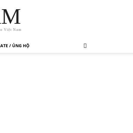
AM
ho Việt Nam
ATE / ỦNG HỘ