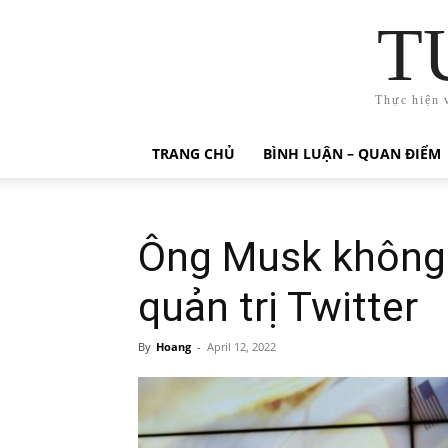
T
Thực hiện 
TRANG CHỦ
BÌNH LUẬN – QUAN ĐIỂM
Ông Musk không 
quản trị Twitter
By
Hoang
-
April 12, 2022