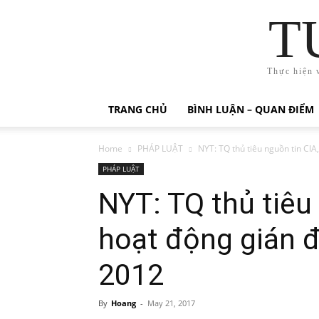
T
Thực hiện 
TRANG CHỦ
BÌNH LUẬN – QUAN ĐIỂM
Home
PHÁP LUẬT
NYT: TQ thủ tiêu nguồn tin CIA,
PHÁP LUẬT
NYT: TQ thủ tiêu
hoạt động gián 
2012
By
Hoang
-
May 21, 2017