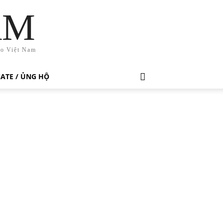
AM
ho Việt Nam
ATE / ỦNG HỘ