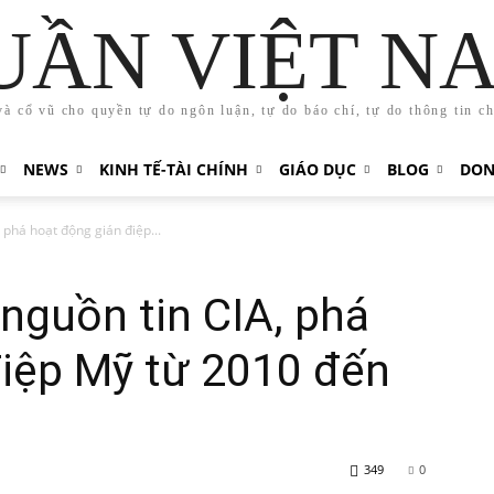
UẦN VIỆT N
và cổ vũ cho quyền tự do ngôn luận, tự do báo chí, tự do thông tin c
NEWS
KINH TẾ-TÀI CHÍNH
GIÁO DỤC
BLOG
DON
 phá hoạt động gián điệp...
 nguồn tin CIA, phá
điệp Mỹ từ 2010 đến
349
0