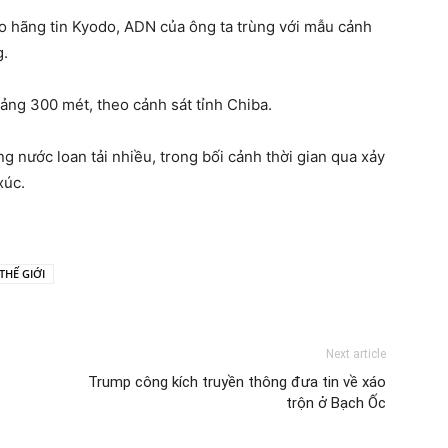
heo hãng tin Kyodo, ADN của ông ta trùng với mẫu cảnh
g.
ng 300 mét, theo cảnh sát tỉnh Chiba.
ng nước loan tải nhiều, trong bối cảnh thời gian qua xảy
xúc.
THẾ GIỚI
Next article
Trump công kích truyền thông đưa tin về xáo
trộn ở Bạch Ốc