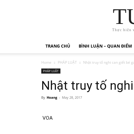
T
Thực hiện 
TRANG CHỦ
BÌNH LUẬN – QUAN ĐIỂM
Home
PHÁP LUẬT
Nhật truy tố nghi can giết bé gá
PHÁP LUẬT
Nhật truy tố nghi
By
Hoang
-
May 28, 2017
VOA