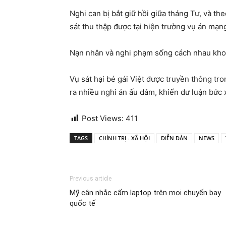
Nghi can bị bắt giữ hồi giữa tháng Tư, và t
sát thu thập được tại hiện trường vụ án mạn
Nạn nhân và nghi phạm sống cách nhau khoả
Vụ sát hại bé gái Việt được truyền thông tro
ra nhiều nghi án ấu dâm, khiến dư luận bức 
Post Views:
411
TAGS
CHÍNH TRỊ - XÃ HỘI
DIỄN ĐÀN
NEWS
Previous article
Mỹ cân nhắc cấm laptop trên mọi chuyến bay
quốc tế