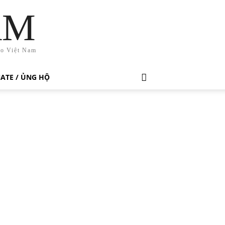
AM
ho Việt Nam
ATE / ỦNG HỘ