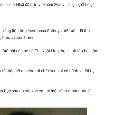
u học ở Nhật đã bị truy tố hôm 26/5 vì bị nghi giết bé gái
t rằng liệu ông Yasumasa Shibuya, 46 tuổi, đã thú
, theo Japan Tines.
 ôtô bắt cóc bé Lê Thị Nhật Linh, học sinh lớp ba, hôm
ồi bóp cổ em cho tới chết sau khi có hành vi đồi bại
h học sau đó vứt xác em tại một rãnh thoát nước ở