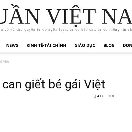
UẦN VIỆT N
và cổ vũ cho quyền tự do ngôn luận, tự do báo chí, tự do thông tin c
NEWS
KINH TẾ-TÀI CHÍNH
GIÁO DỤC
BLOG
DON
i Việt
 can giết bé gái Việt
430
0