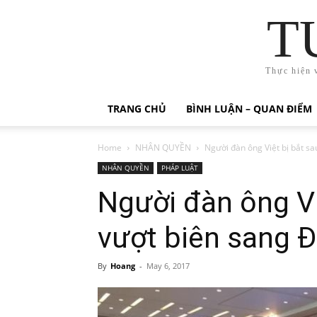
T
Thực hiện 
TRANG CHỦ
BÌNH LUẬN – QUAN ĐIỂM
Home
NHÂN QUYỀN
Người đàn ông Việt bị bắt sau
NHÂN QUYỀN
PHÁP LUẬT
Người đàn ông Vi
vượt biên sang Đ
By
Hoang
-
May 6, 2017