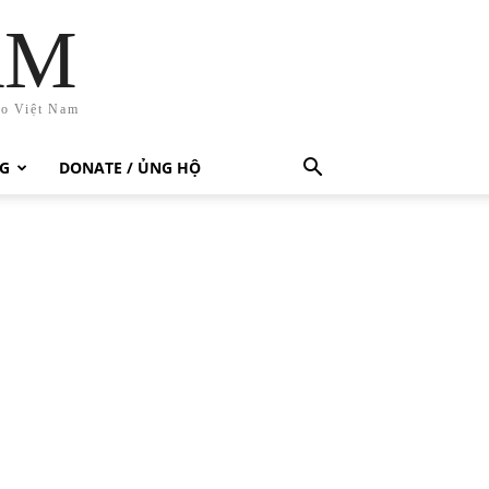
AM
ho Việt Nam
G
DONATE / ỦNG HỘ