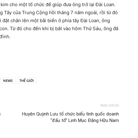
kim cho một tổ chức để giúp đưa ông trở lại Đài Loan.
 Tây của Trung Cộng hồi tháng 7 năm ngoái, rồi từ đó
 đặt chân lên một bãi biển ở phía tây Đài Loan, ông
 con. Từ đó cho đến khi bị bắt vào hôm Thứ Sáu, ông đã
đình.
NEWS
THẾ GIỚI
Next article
c
Huyện Quỳnh Lưu tổ chức biểu tình quốc doanh
“đấu tố” Linh Mục Đặng Hữu Nam