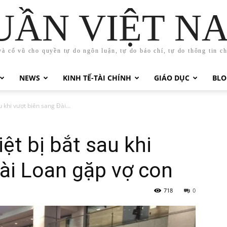
UẦN VIỆT N
và cổ vũ cho quyền tự do ngôn luận, tự do báo chí, tự do thông tin c
NEWS
KINH TẾ-TÀI CHÍNH
GIÁO DỤC
BLO
 khi vượt biên sang Đài...
ệt bị bắt sau khi
ài Loan gặp vợ con
718
0