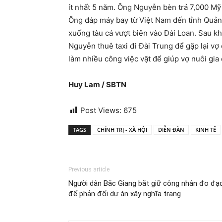
ít nhất 5 năm. Ông Nguyễn bèn trả 7,000 Mỹ 
Ông đáp máy bay từ Việt Nam đến tỉnh Quảng
xuống tàu cá vượt biên vào Đài Loan. Sau khi
Nguyễn thuê taxi đi Đài Trung để gặp lại vợ
làm nhiều công việc vặt để giúp vợ nuôi gia 
Huy Lam / SBTN
Post Views:
675
TAGS
CHÍNH TRỊ - XÃ HỘI
DIỄN ĐÀN
KINH TẾ
Previous article
Người dân Bắc Giang bắt giữ công nhân đo đạ
để phản đối dự án xây nghĩa trang