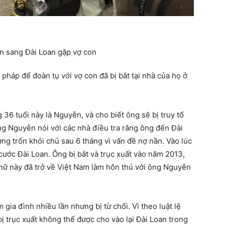
pháp để đoàn tụ với vợ con đã bị bắt tại nhà của họ ở
6 tuổi này là Nguyễn, và cho biết ông sẽ bị truy tố
ng Nguyễn nói với các nhà điều tra rằng ông đến Đài
ng trốn khỏi chủ sau 6 tháng vì vấn đề nợ nần. Vào lúc
cước Đài Loan. Ông bị bắt và trục xuất vào năm 2013,
 nữ này đã trở về Việt Nam làm hôn thú với ông Nguyễn
ia đình nhiều lần nhưng bị từ chối. Vì theo luật lệ
 trục xuất không thể được cho vào lại Đài Loan trong