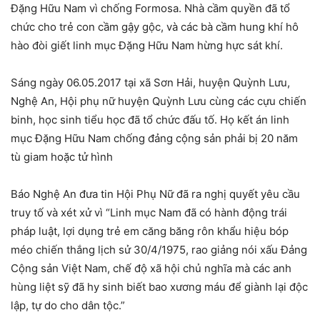
Đặng Hữu Nam vì chống Formosa. Nhà cầm quyền đã tổ
chức cho trẻ con cầm gậy gộc, và các bà cầm hung khí hô
hào đòi giết linh mục Đặng Hữu Nam hừng hực sát khí.
Sáng ngày 06.05.2017 tại xã Sơn Hải, huyện Quỳnh Lưu,
Nghệ An, Hội phụ nữ huyện Quỳnh Lưu cùng các cựu chiến
binh, học sinh tiểu học đã tổ chức đấu tố. Họ kết án linh
mục Đặng Hữu Nam chống đảng cộng sản phải bị 20 năm
tù giam hoặc tử hình
Báo Nghệ An đưa tin Hội Phụ Nữ đã ra nghị quyết yêu cầu
truy tố và xét xử vì “Linh mục Nam đã có hành động trái
pháp luật, lợi dụng trẻ em căng băng rôn khẩu hiệu bóp
méo chiến thắng lịch sử 30/4/1975, rao giảng nói xấu Đảng
Cộng sản Việt Nam, chế độ xã hội chủ nghĩa mà các anh
hùng liệt sỹ đã hy sinh biết bao xương máu để giành lại độc
lập, tự do cho dân tộc.”