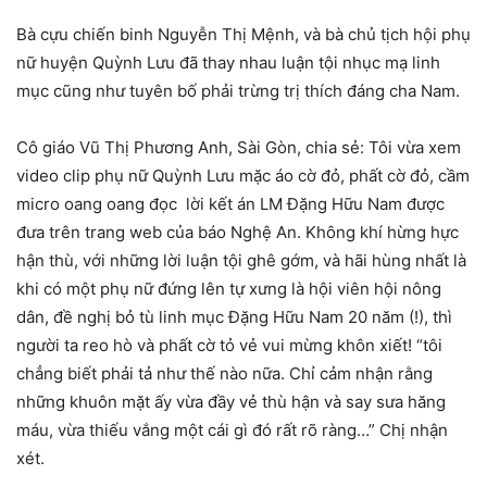
Bà cựu chiến binh Nguyễn Thị Mệnh, và bà chủ tịch hội phụ
nữ huyện Quỳnh Lưu đã thay nhau luận tội nhục mạ linh
mục cũng như tuyên bố phải trừng trị thích đáng cha Nam.
Cô giáo Vũ Thị Phương Anh, Sài Gòn, chia sẻ: Tôi vừa xem
video clip phụ nữ Quỳnh Lưu mặc áo cờ đỏ, phất cờ đỏ, cầm
micro oang oang đọc lời kết án LM Đặng Hữu Nam được
đưa trên trang web của báo Nghệ An. Không khí hừng hực
hận thù, với những lời luận tội ghê gớm, và hãi hùng nhất là
khi có một phụ nữ đứng lên tự xưng là hội viên hội nông
dân, đề nghị bỏ tù linh mục Đặng Hữu Nam 20 năm (!), thì
người ta reo hò và phất cờ tỏ vẻ vui mừng khôn xiết! “tôi
chẳng biết phải tả như thế nào nữa. Chỉ cảm nhận rằng
những khuôn mặt ấy vừa đầy vẻ thù hận và say sưa hăng
máu, vừa thiếu vắng một cái gì đó rất rõ ràng…” Chị nhận
xét.