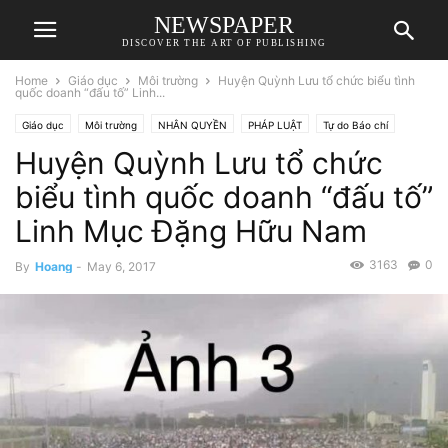
NEWSPAPER
DISCOVER THE ART OF PUBLISHING
Home
Giáo dục
Môi trường
Huyện Quỳnh Lưu tổ chức biểu tình
quốc doanh “đấu tố” Linh...
Giáo dục
Môi trường
NHÂN QUYỀN
PHÁP LUẬT
Tự do Báo chí
Huyện Quỳnh Lưu tổ chức
biểu tình quốc doanh “đấu tố”
Linh Mục Đặng Hữu Nam
3163
0
By
Hoang
-
May 6, 2017