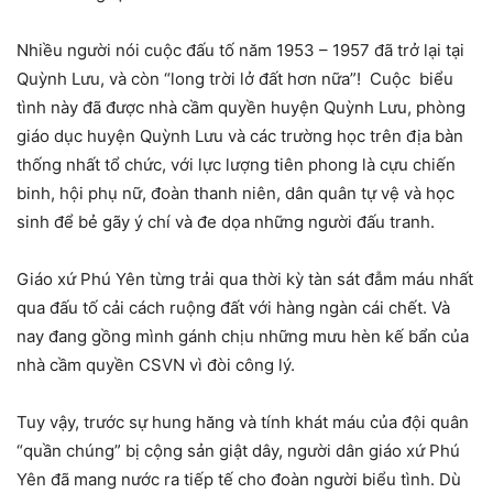
Nhiều người nói cuộc đấu tố năm 1953 – 1957 đã trở lại tại
Quỳnh Lưu, và còn “long trời lở đất hơn nữa”! Cuộc biểu
tình này đã được nhà cầm quyền huyện Quỳnh Lưu, phòng
giáo dục huyện Quỳnh Lưu và các trường học trên địa bàn
thống nhất tổ chức, với lực lượng tiên phong là cựu chiến
binh, hội phụ nữ, đoàn thanh niên, dân quân tự vệ và học
sinh để bẻ gãy ý chí và đe dọa những người đấu tranh.
Giáo xứ Phú Yên từng trải qua thời kỳ tàn sát đẫm máu nhất
qua đấu tố cải cách ruộng đất với hàng ngàn cái chết. Và
nay đang gồng mình gánh chịu những mưu hèn kế bẩn của
nhà cầm quyền CSVN vì đòi công lý.
Tuy vậy, trước sự hung hăng và tính khát máu của đội quân
“quần chúng” bị cộng sản giật dây, người dân giáo xứ Phú
Yên đã mang nước ra tiếp tế cho đoàn người biểu tình. Dù