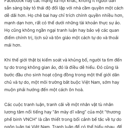
Facebook hay các mạng xã hội khác, không ít người dân
sẵn sàng bày tỏ thái độ đối lập với nhà cầm quyền một cách
dễ dãi hơn. Họ chê bai hay chỉ trích chính quyền nhiều hơn,
mạnh dạn hơn, rất có thể dưới những tài khoản thực sự ảo.
Họ cũng không ngần ngại tranh luận hay bảo vệ các quan
điểm chính trị, lịch sử và tôn giáo một cách tự do và thoải
mái hơn.
Khi thế giới thật bị kiểm soát và khủng bố, người ta tìm đến
tự do trong không gian ảo, đó là điều dễ hiểu. Đó cũng là
bước đầu cho sinh hoạt cộng đồng trong một thế giới dân
chủ và tự do, một môi trường bắt buộc Việt Nam, sớm hay
muộn phải hướng đến một cách ôn hoà.
Các cuộc tranh luận, tranh cãi về một nhân vật tù nhân
lương tâm nổi tiếng hay “ăn mày dĩ vãng” của một “thương
phế binh VNCH” là cần thiết trong bối cảnh bế tắc về tự do
ngôn luận tại Việt Nam. Tranh luận để có thể hiểu nhau, để