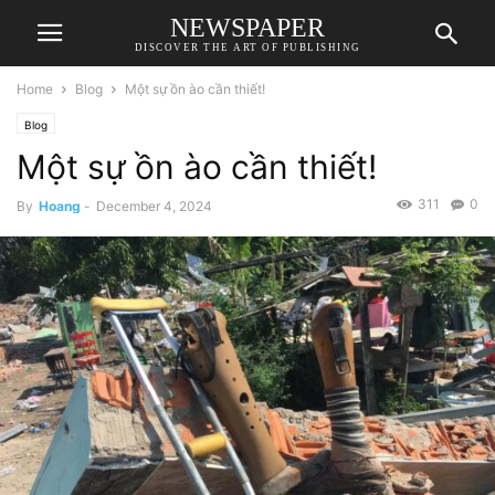
NEWSPAPER
DISCOVER THE ART OF PUBLISHING
Home
Blog
Một sự ồn ào cần thiết!
Blog
Một sự ồn ào cần thiết!
311
0
By
Hoang
-
December 4, 2024