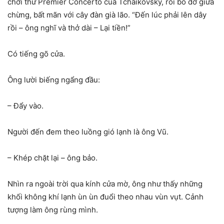
chơi thử Premier Concerto của Tchaikovsky, rồi bỏ dở giữa
chừng, bất mãn với cây đàn già lão. “Đến lúc phải lên dây
rồi – ông nghĩ và thở dài – Lại tiền!”
Có tiếng gõ cửa.
Ông lười biếng ngẩng đầu:
– Đẩy vào.
Người đến đem theo luồng gió lạnh là ông Vũ.
– Khép chặt lại – ông bảo.
Nhìn ra ngoài trời qua kính cửa mờ, ông như thấy những
khối không khí lạnh ùn ùn đuổi theo nhau vùn vụt. Cảnh
tượng làm ông rùng mình.