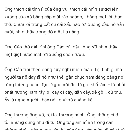
Ông thích cái tính lì của ông Vũ, thích cái nhìn sự đời lên
xuống của nó bằng cặp mắt ráo hoảnh, không một lời than
thở. Chưa kể trong bất cứ cái xấu nào rơi xuống đầu nó vẫn
cười, nhìn thấy trong đó một tia nắng.
Ông Cảo thở dài. Khi ông Cảo cúi đầu, ông Vũ nhìn thấy
một giọt nước mắt rơi xuống chén rượu.
Ông Cảo trôi theo dòng suy nghĩ miên man. Tội tình gì mà
người ta nỡ đày ải nó như thế, gần chục năm đằng đẵng nơi
rừng thiêng nước độc. Nghe nói đời tù giờ khổ lắm – tù phải
phát nương, làm rẫy, đi cày đi cấy, đẵn cây, xẻ gỗ… đủ thứ.
Ấy là nghe người khác nói, chứ nó chẳng kể.
Ông thương ông Vũ, rồi lại thương mình. Ông không bị đi
tù, nhưng cũng như đi tù. Ông tự giam mình trong căn
phòng nhỏ – giang sơn còn lại của ông, cần mẫn vẽ các thứ