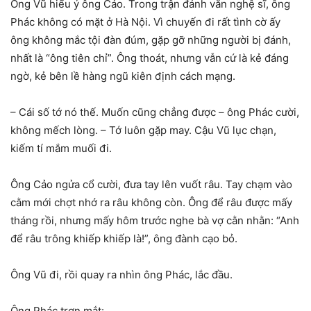
Ông Vũ hiểu ý ông Cảo. Trong trận đánh văn nghệ sĩ, ông
Phác không có mặt ở Hà Nội. Vì chuyến đi rất tình cờ ấy
ông không mắc tội đàn đúm, gặp gỡ những người bị đánh,
nhất là “ông tiên chỉ”. Ông thoát, nhưng vẫn cứ là kẻ đáng
ngờ, kẻ bên lề hàng ngũ kiên định cách mạng.
– Cái số tớ nó thế. Muốn cũng chẳng được – ông Phác cười,
không mếch lòng. – Tớ luôn gặp may. Cậu Vũ lục chạn,
kiếm tí mắm muối đi.
Ông Cảo ngửa cổ cười, đưa tay lên vuốt râu. Tay chạm vào
cằm mới chợt nhớ ra râu không còn. Ông để râu được mấy
tháng rồi, nhưng mấy hôm trước nghe bà vợ cằn nhằn: “Anh
để râu trông khiếp khiếp là!”, ông đành cạo bỏ.
Ông Vũ đi, rồi quay ra nhìn ông Phác, lắc đầu.
Ông Phác trợn mắt: