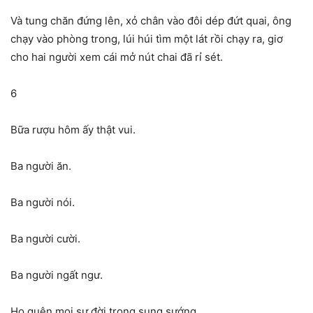
Và tung chăn đứng lên, xỏ chân vào đôi dép đứt quai, ông
chạy vào phòng trong, lúi húi tìm một lát rồi chạy ra, giơ
cho hai người xem cái mở nút chai đã rỉ sét.
6
Bữa rượu hôm ấy thật vui.
Ba người ăn.
Ba người nói.
Ba người cười.
Ba người ngất ngư.
Họ quên mọi sự đời trong sung sướng.