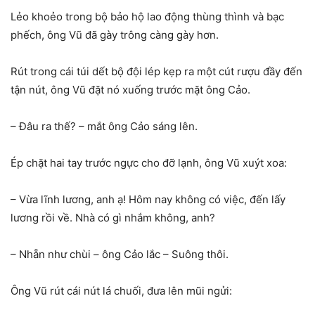
Lẻo khoẻo trong bộ bảo hộ lao động thùng thình và bạc
phếch, ông Vũ đã gày trông càng gày hơn.
Rút trong cái túi dết bộ đội lép kẹp ra một cút rượu đầy đến
tận nút, ông Vũ đặt nó xuống trước mặt ông Cảo.
– Đâu ra thế? – mắt ông Cảo sáng lên.
Ép chặt hai tay trước ngực cho đỡ lạnh, ông Vũ xuýt xoa:
– Vừa lĩnh lương, anh ạ! Hôm nay không có việc, đến lấy
lương rồi về. Nhà có gì nhắm không, anh?
– Nhẵn như chùi – ông Cảo lắc – Suông thôi.
Ông Vũ rút cái nút lá chuối, đưa lên mũi ngửi: