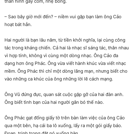
thân hình gày còm, nhẹ bỗng.
– Sao bây giờ mới đến? – niềm vui gặp bạn làm ông Cảo
hoạt bát hẳn.
Hai người là bạn lâu năm, từ tiền khởi nghĩa, lại cùng công
tác trong kháng chiến. Cả hai là nhạc sĩ sáng tác, thân nhau
vì hợp tính, không vì cùng một dòng nhạc. Ông Cảo đa
dạng hơn ông Phác. Ông vừa viết hành khúc vừa viết nhạc
mềm. Ông Phác thì chỉ một dòng lãng mạn, nhưng biết cho
vào những ca khúc của ông những lời lẽ cách mạng.
Ông Vũ đứng đực, quan sát cuộc gặp gỡ của hai đàn anh.
Ông biết tình bạn của hai người gắn bó thế nào.
Ông Phác gạt đống giấy tờ trên bàn làm việc của ông Cảo
qua một bên, hạ cái ba lô xuống, lấy ra một gói giấy báo.
Đoạn, trịnh trọng đặt nó xuống bàn.