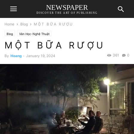
NEWSPAPER
DISCOVER THE ART OF PUBLISHING
Home
Blog
M Ộ T B Ữ A R Ư Ợ U
Blog
Văn Học-Nghệ Thuật
M Ộ T B Ữ A R Ư Ợ U
361
0
By
Hoang
-
January 19, 2024