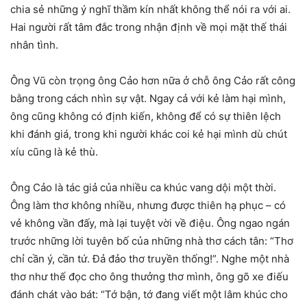
chia sẻ những ý nghĩ thầm kín nhất không thể nói ra với ai.
Hai người rất tâm đắc trong nhận định về mọi mặt thế thái
nhân tình.
Ông Vũ còn trọng ông Cảo hơn nữa ở chỗ ông Cảo rất công
bằng trong cách nhìn sự vật. Ngay cả với kẻ làm hại mình,
ông cũng không có định kiến, không để có sự thiên lệch
khi đánh giá, trong khi người khác coi kẻ hại mình dù chút
xíu cũng là kẻ thù.
Ông Cảo là tác giả của nhiều ca khúc vang dội một thời.
Ông làm thơ không nhiều, nhưng được thiên hạ phục – có
vẻ không vần đấy, mà lại tuyệt vời về điệu. Ông ngao ngán
trước những lời tuyên bố của những nhà thơ cách tân: “Thơ
chỉ cần ý, cần tứ. Đả đảo thơ truyền thống!”. Nghe một nhà
thơ như thế đọc cho ông thưởng thơ mình, ông gõ xe điếu
đánh chát vào bát: “Tớ bận, tớ đang viết một lâm khúc cho