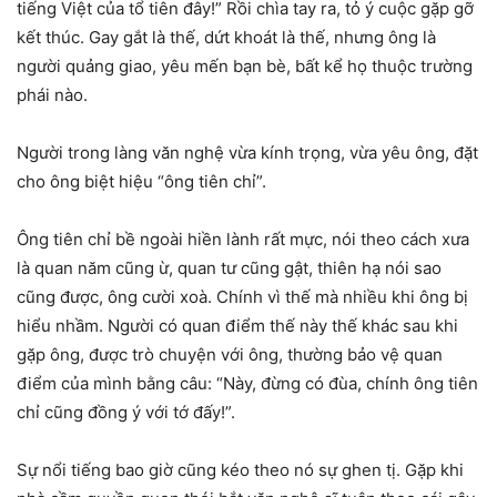
tiếng Việt của tổ tiên đây!” Rồi chìa tay ra, tỏ ý cuộc gặp gỡ
kết thúc. Gay gắt là thế, dứt khoát là thế, nhưng ông là
người quảng giao, yêu mến bạn bè, bất kể họ thuộc trường
phái nào.
Người trong làng văn nghệ vừa kính trọng, vừa yêu ông, đặt
cho ông biệt hiệu “ông tiên chỉ”.
Ông tiên chỉ bề ngoài hiền lành rất mực, nói theo cách xưa
là quan năm cũng ừ, quan tư cũng gật, thiên hạ nói sao
cũng được, ông cười xoà. Chính vì thế mà nhiều khi ông bị
hiểu nhầm. Người có quan điểm thế này thế khác sau khi
gặp ông, được trò chuyện với ông, thường bảo vệ quan
điểm của mình bằng câu: “Này, đừng có đùa, chính ông tiên
chỉ cũng đồng ý với tớ đấy!”.
Sự nổi tiếng bao giờ cũng kéo theo nó sự ghen tị. Gặp khi