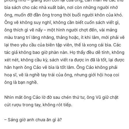
bìa sách cho các nhà xuất bản, nơi còn những người nhớ
ông, muốn đỡ đần ông trong thời buổi người khôn của khó.
Ông vẽ không suy nghĩ, không cần biết cuốn sách viết gì,
ông thích gì vẽ nấy – một hình người chợt đến, vài mảng
màu trang trí lăng nhăng, thảng hoặc, ít khi lắm, mới phải vẽ
lại theo yêu cầu của biên tập viên, thế là xong cái bìa. Các
tác giả không bao giờ phàn nàn. Họ thẩy đều dễ tính, không
xét nét, không cầu kỳ, sách viết ra được in đã là tốt, lại được
hân hạnh ông Cảo vẽ bìa là tốt lắm. Ông Cảo không phải
hoạ sĩ, vẽ là nghề tay trái của ông, nhưng giới hội hoạ coi
ông là bạn nghề.
Nhìn mắt ông Cảo lờ đờ sau chén thứ tư, ông Vũ giữ chặt
cút rượu trong tay, không rót tiếp.
– Sáng giờ anh chưa ăn gì à?