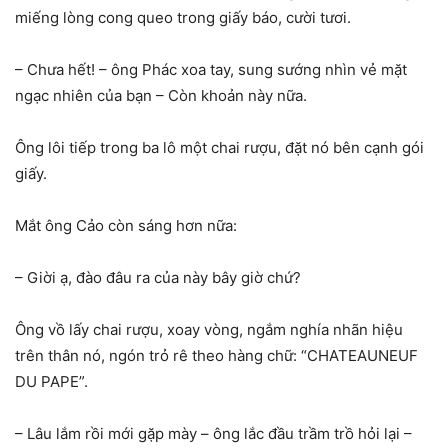
miếng lòng cong queo trong giấy báo, cười tươi.
– Chưa hết! – ông Phác xoa tay, sung sướng nhìn vẻ mặt
ngạc nhiên của bạn – Còn khoản này nữa.
Ông lôi tiếp trong ba lô một chai rượu, đặt nó bên cạnh gói
giấy.
Mắt ông Cảo còn sáng hơn nữa:
– Giời ạ, đào đâu ra của này bây giờ chứ?
Ông vồ lấy chai rượu, xoay vòng, ngắm nghía nhãn hiệu
trên thân nó, ngón trỏ rê theo hàng chữ: “CHATEAUNEUF
DU PAPE”.
– Lâu lắm rồi mới gặp mày – ông lắc đầu trầm trồ hỏi lại –