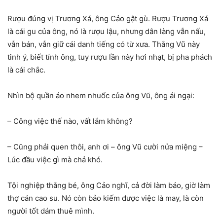
Rượu đúng vị Trương Xá, ông Cảo gật gù. Rượu Trương Xá
là cái gu của ông, nó là rượu lậu, nhưng dân làng vẫn nấu,
vẫn bán, vẫn giữ cái danh tiếng có từ xưa. Thằng Vũ này
tinh ý, biết tính ông, tuy rượu lần này hơi nhạt, bị pha phách
là cái chắc.
Nhìn bộ quần áo nhem nhuốc của ông Vũ, ông ái ngại:
– Công việc thế nào, vất lắm không?
– Cũng phải quen thôi, anh ơi – ông Vũ cười nửa miệng –
Lúc đầu việc gì mà chả khó.
Tội nghiệp thằng bé, ông Cảo nghĩ, cả đời làm báo, giờ làm
thợ cán cao su. Nó còn bảo kiếm được việc là may, là còn
người tốt dám thuê mình.