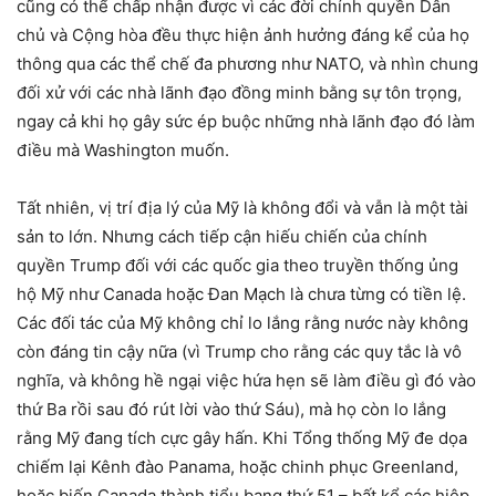
cũng có thể chấp nhận được vì các đời chính quyền Dân
chủ và Cộng hòa đều thực hiện ảnh hưởng đáng kể của họ
thông qua các thể chế đa phương như NATO, và nhìn chung
đối xử với các nhà lãnh đạo đồng minh bằng sự tôn trọng,
ngay cả khi họ gây sức ép buộc những nhà lãnh đạo đó làm
điều mà Washington muốn.
Tất nhiên, vị trí địa lý của Mỹ là không đổi và vẫn là một tài
sản to lớn. Nhưng cách tiếp cận hiếu chiến của chính
quyền Trump đối với các quốc gia theo truyền thống ủng
hộ Mỹ như Canada hoặc Đan Mạch là chưa từng có tiền lệ.
Các đối tác của Mỹ không chỉ lo lắng rằng nước này không
còn đáng tin cậy nữa (vì Trump cho rằng các quy tắc là vô
nghĩa, và không hề ngại việc hứa hẹn sẽ làm điều gì đó vào
thứ Ba rồi sau đó rút lời vào thứ Sáu), mà họ còn lo lắng
rằng Mỹ đang tích cực gây hấn. Khi Tổng thống Mỹ đe dọa
chiếm lại Kênh đào Panama, hoặc chinh phục Greenland,
hoặc biến Canada thành tiểu bang thứ 51 – bất kể các hiệp