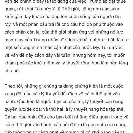
Vấn đề chính ở đây là tác động của việc Trump áp đặt thuế
quan, rút khỏi Tổ chức Y tế Thế giới, cũng như các sáng
kiến gần đây khác của ông lên cuộc sống của người dân
Mỹ. Và một phần câu trả lời cho câu hỏi đó phụ thuộc vào
cách phần còn lại của thế giới phản ứng với những nỗ lực
mạnh tay của Trump nhằm đe dọa và bắt nạt họ – bắt đầu từ
một số đồng minh thân cận nhất của nước Mỹ. Tôi đã viết
về vấn đề này cách đây vài tuần, nhưng hôm nay, tôi muốn
khám phá các khái niệm và lý thuyết rộng hơn làm nền tảng
cho nó.
Theo tôi, những gì chúng ta đang chứng kiến là một cuộc
xung đột của các lý thuyết đối địch về cách thế giới vận
hành. Đầu tiên là người bạn cũ của tôi, lý thuyết cân bằng
quyền lực/đe dọa; và thứ hai là lý thuyết hàng hóa tập thể.
Cả hai góc nhìn đều cho bạn biết những điều quan trọng về
cách thế giới vận hành; câu hỏi đặt ra là góc nhìn nào cung
cấp thông tin rõ ràng nhất về những gì có khả năng xảy ra