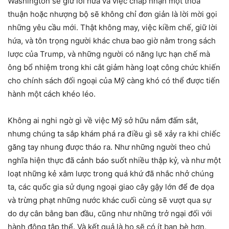
Washington sẽ giữ lời hứa và việc chấp nhận một thỏa
thuận hoặc nhượng bộ sẽ không chỉ đơn giản là lời mời gọi
những yêu cầu mới. Thật không may, việc kiềm chế, giữ lời
hứa, và tôn trọng người khác chưa bao giờ nằm trong sách
lược của Trump, và những người có năng lực hạn chế mà
ông bổ nhiệm trong khi cắt giảm hàng loạt công chức khiến
cho chính sách đối ngoại của Mỹ càng khó có thể được tiến
hành một cách khéo léo.
Không ai nghi ngờ gì về việc Mỹ sở hữu nắm đấm sắt,
nhưng chúng ta sắp khám phá ra điều gì sẽ xảy ra khi chiếc
găng tay nhung được tháo ra. Như những người theo chủ
nghĩa hiện thực đã cảnh báo suốt nhiều thập kỷ, và như một
loạt những kẻ xâm lược trong quá khứ đã nhắc nhở chúng
ta, các quốc gia sử dụng ngoại giao cây gậy lớn để đe dọa
và trừng phạt những nước khác cuối cùng sẽ vượt qua sự
do dự cân bằng ban đầu, cũng như những trở ngại đối với
hành động tập thể. Và kết quả là họ sẽ có ít bạn bè hơn,