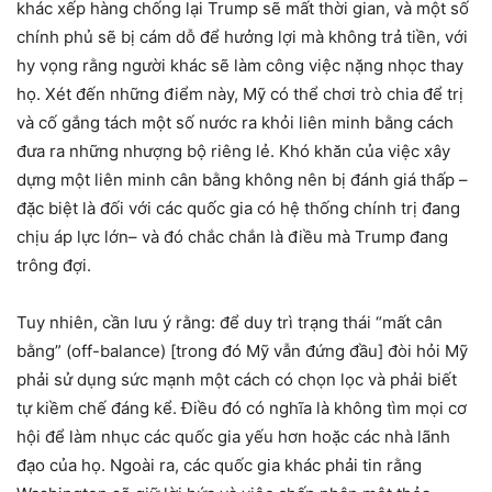
khác xếp hàng chống lại Trump sẽ mất thời gian, và một số
chính phủ sẽ bị cám dỗ để hưởng lợi mà không trả tiền, với
hy vọng rằng người khác sẽ làm công việc nặng nhọc thay
họ. Xét đến những điểm này, Mỹ có thể chơi trò chia để trị
và cố gắng tách một số nước ra khỏi liên minh bằng cách
đưa ra những nhượng bộ riêng lẻ. Khó khăn của việc xây
dựng một liên minh cân bằng không nên bị đánh giá thấp –
đặc biệt là đối với các quốc gia có hệ thống chính trị đang
chịu áp lực lớn– và đó chắc chắn là điều mà Trump đang
trông đợi.
Tuy nhiên, cần lưu ý rằng: để duy trì trạng thái “mất cân
bằng” (off-balance) [trong đó Mỹ vẫn đứng đầu] đòi hỏi Mỹ
phải sử dụng sức mạnh một cách có chọn lọc và phải biết
tự kiềm chế đáng kể. Điều đó có nghĩa là không tìm mọi cơ
hội để làm nhục các quốc gia yếu hơn hoặc các nhà lãnh
đạo của họ. Ngoài ra, các quốc gia khác phải tin rằng