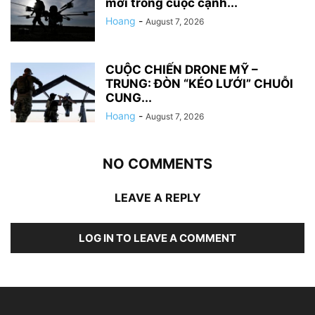
mới trong cuộc cạnh...
Hoang
-
August 7, 2026
CUỘC CHIẾN DRONE MỸ –
TRUNG: ĐÒN “KÉO LƯỚI” CHUỖI
CUNG...
Hoang
-
August 7, 2026
NO COMMENTS
LEAVE A REPLY
LOG IN TO LEAVE A COMMENT