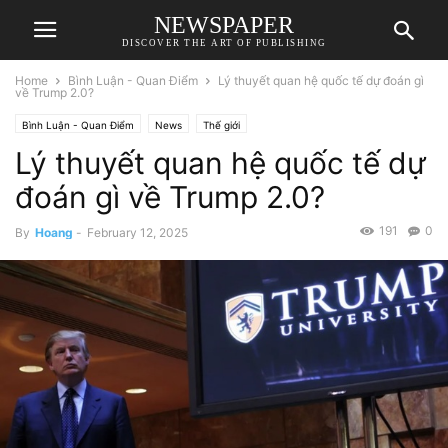
NEWSPAPER
DISCOVER THE ART OF PUBLISHING
Home
Bình Luận - Quan Điểm
Lý thuyết quan hệ quốc tế dự đoán gì
về Trump 2.0?
Bình Luận - Quan Điểm
News
Thế giới
Lý thuyết quan hệ quốc tế dự
đoán gì về Trump 2.0?
191
0
By
Hoang
-
February 12, 2025