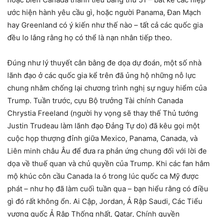
ước hiện hành yêu cầu gì, hoặc người Panama, Đan Mạch
hay Greenland có ý kiến như thế nào – tất cả các quốc gia
đều lo lắng rằng họ có thể là nạn nhân tiếp theo.
Đúng như lý thuyết cân bằng đe dọa dự đoán, một số nhà
lãnh đạo ở các quốc gia kể trên đã ủng hộ những nỗ lực
chung nhằm chống lại chương trình nghị sự nguy hiểm của
Trump. Tuần trước, cựu Bộ trưởng Tài chính Canada
Chrystia Freeland (người hy vọng sẽ thay thế Thủ tướng
Justin Trudeau làm lãnh đạo Đảng Tự do) đã kêu gọi một
cuộc họp thượng đỉnh giữa Mexico, Panama, Canada, và
Liên minh châu Âu để đưa ra phản ứng chung đối với lời đe
dọa về thuế quan và chủ quyền của Trump. Khi các fan hâm
mộ khúc côn cầu Canada la ó trong lúc quốc ca Mỹ được
phát – như họ đã làm cuối tuần qua – bạn hiểu rằng có điều
gì đó rất không ổn. Ai Cập, Jordan, Ả Rập Saudi, Các Tiểu
vương quốc Ả Rập Thống nhất, Qatar, Chính quyền