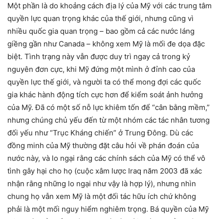
Một phần là do khoảng cách địa lý của Mỹ với các trung tâm
quyền lực quan trọng khác của thế giới, nhưng cũng vì
nhiều quốc gia quan trọng – bao gồm cả các nước láng
giềng gần như Canada – không xem Mỹ là mối đe dọa đặc
biệt. Tình trạng này vẫn được duy trì ngay cả trong kỷ
nguyên đơn cực, khi Mỹ đứng một mình ở đỉnh cao của
quyền lực thế giới, và người ta có thể mong đợi các quốc
gia khác hành động tích cực hơn để kiểm soát ảnh hưởng
của Mỹ. Đã có một số nỗ lực khiêm tốn để “cân bằng mềm,”
nhưng chúng chủ yếu đến từ một nhóm các tác nhân tương
đối yếu như “Trục Kháng chiến” ở Trung Đông. Dù các
đồng minh của Mỹ thường đặt câu hỏi về phán đoán của
nước này, và lo ngại rằng các chính sách của Mỹ có thể vô
tình gây hại cho họ (cuộc xâm lược Iraq năm 2003 đã xác
nhận rằng những lo ngại như vậy là hợp lý), nhưng nhìn
chung họ vẫn xem Mỹ là một đối tác hữu ích chứ không
phải là một mối nguy hiểm nghiêm trọng. Bá quyền của Mỹ