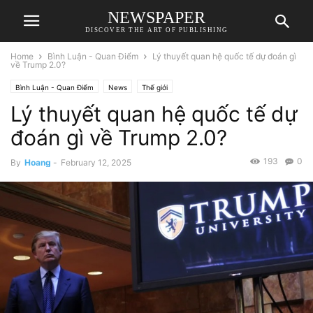
NEWSPAPER
DISCOVER THE ART OF PUBLISHING
Home
Bình Luận - Quan Điểm
Lý thuyết quan hệ quốc tế dự đoán gì
về Trump 2.0?
Bình Luận - Quan Điểm
News
Thế giới
Lý thuyết quan hệ quốc tế dự
đoán gì về Trump 2.0?
193
0
By
Hoang
-
February 12, 2025