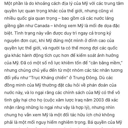
Một phần là do khoảng cách địa lý của Mỹ với các trung tâm
quyền lực quan trọng khác của thế giới, nhưng cũng vì
nhiều quốc gia quan trọng – bao gồm cả các nước láng
giềng gần như Canada – không xem Mỹ là mối đe dọa đặc
biệt. Tình trạng này vẫn được duy trì ngay cả trong kỷ
nguyên đơn cực, khi Mỹ đứng một mình ở đỉnh cao của
quyền lực thế giới, và người ta có thể mong đợi các quốc
gia khác hành động tích cực hơn để kiểm soát ảnh hưởng
của Mỹ. Đã có một số nỗ lực khiêm tốn để “cân bằng mềm,”
nhưng chúng chủ yếu đến từ một nhóm các tác nhân tương
đối yếu như “Trục Kháng chiến” ở Trung Đông. Dù các
đồng minh của Mỹ thường đặt câu hỏi về phán đoán của
nước này, và lo ngại rằng các chính sách của Mỹ có thể vô
tình gây hại cho họ (cuộc xâm lược Iraq năm 2003 đã xác
nhận rằng những lo ngại như vậy là hợp lý), nhưng nhìn
chung họ vẫn xem Mỹ là một đối tác hữu ích chứ không
phải là một mối nguy hiểm nghiêm trọng. Bá quyền của Mỹ