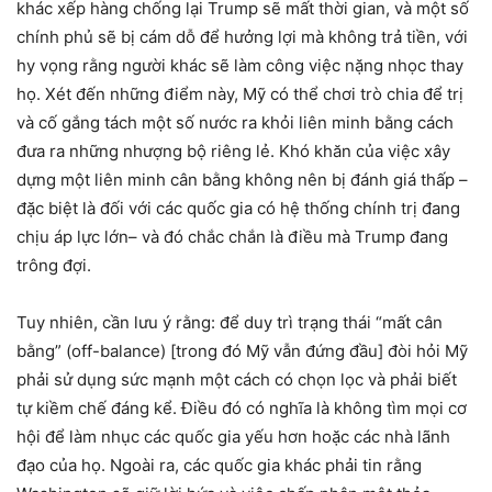
khác xếp hàng chống lại Trump sẽ mất thời gian, và một số
chính phủ sẽ bị cám dỗ để hưởng lợi mà không trả tiền, với
hy vọng rằng người khác sẽ làm công việc nặng nhọc thay
họ. Xét đến những điểm này, Mỹ có thể chơi trò chia để trị
và cố gắng tách một số nước ra khỏi liên minh bằng cách
đưa ra những nhượng bộ riêng lẻ. Khó khăn của việc xây
dựng một liên minh cân bằng không nên bị đánh giá thấp –
đặc biệt là đối với các quốc gia có hệ thống chính trị đang
chịu áp lực lớn– và đó chắc chắn là điều mà Trump đang
trông đợi.
Tuy nhiên, cần lưu ý rằng: để duy trì trạng thái “mất cân
bằng” (off-balance) [trong đó Mỹ vẫn đứng đầu] đòi hỏi Mỹ
phải sử dụng sức mạnh một cách có chọn lọc và phải biết
tự kiềm chế đáng kể. Điều đó có nghĩa là không tìm mọi cơ
hội để làm nhục các quốc gia yếu hơn hoặc các nhà lãnh
đạo của họ. Ngoài ra, các quốc gia khác phải tin rằng