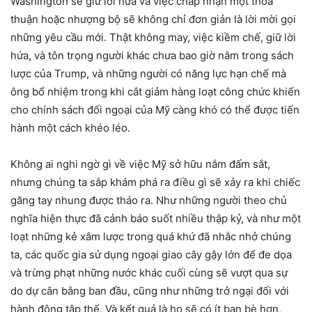
Washington sẽ giữ lời hứa và việc chấp nhận một thỏa
thuận hoặc nhượng bộ sẽ không chỉ đơn giản là lời mời gọi
những yêu cầu mới. Thật không may, việc kiềm chế, giữ lời
hứa, và tôn trọng người khác chưa bao giờ nằm trong sách
lược của Trump, và những người có năng lực hạn chế mà
ông bổ nhiệm trong khi cắt giảm hàng loạt công chức khiến
cho chính sách đối ngoại của Mỹ càng khó có thể được tiến
hành một cách khéo léo.
Không ai nghi ngờ gì về việc Mỹ sở hữu nắm đấm sắt,
nhưng chúng ta sắp khám phá ra điều gì sẽ xảy ra khi chiếc
găng tay nhung được tháo ra. Như những người theo chủ
nghĩa hiện thực đã cảnh báo suốt nhiều thập kỷ, và như một
loạt những kẻ xâm lược trong quá khứ đã nhắc nhở chúng
ta, các quốc gia sử dụng ngoại giao cây gậy lớn để đe dọa
và trừng phạt những nước khác cuối cùng sẽ vượt qua sự
do dự cân bằng ban đầu, cũng như những trở ngại đối với
hành động tập thể. Và kết quả là họ sẽ có ít bạn bè hơn,