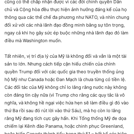
cũng có thể chấp nhận được vì các đời chính quyền Dân
chủ và Cộng hòa đều thực hiện ảnh hưởng đáng kể của họ
thông qua các thể chế đa phương như NATO, và nhìn chung
đối xử với các nhà lãnh đạo đồng minh bằng sự tôn trọng,
ngay cả khi họ gây sức ép buộc những nhà lãnh đạo đó làm
điều mà Washington muốn.
Tất nhiên, vị trí địa lý của Mỹ là không đổi và vẫn là một tài
sản to lớn. Nhưng cách tiếp cận hiếu chiến của chính
quyền Trump đối với các quốc gia theo truyền thống ủng
hộ Mỹ như Canada hoặc Đan Mạch là chưa từng có tiền lệ.
Các đối tác của Mỹ không chỉ lo lắng rằng nước này không
còn đáng tin cậy nữa (vì Trump cho rằng các quy tắc là vô
nghĩa, và không hề ngại việc hứa hẹn sẽ làm điều gì đó vào
thứ Ba rồi sau đó rút lời vào thứ Sáu), mà họ còn lo lắng
rằng Mỹ đang tích cực gây hấn. Khi Tổng thống Mỹ đe dọa
chiếm lại Kênh đào Panama, hoặc chinh phục Greenland,
hoặc biến Canada thành tiểu bang thứ 51 – bất kể các hiệp