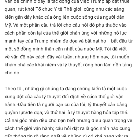
Vấn đề chính ở đây là tác động của việc Trump áp đặt thuế
quan, rút khỏi Tổ chức Y tế Thế giới, cũng như các sáng
kiến gần đây khác của ông lên cuộc sống của người dân
Mỹ. Và một phần câu trả lời cho câu hỏi đó phụ thuộc vào
cách phần còn lại của thế giới phản ứng với những nỗ lực
mạnh tay của Trump nhằm đe dọa và bắt nạt họ – bắt đầu từ
một số đồng minh thân cận nhất của nước Mỹ. Tôi đã viết
về vấn đề này cách đây vài tuần, nhưng hôm nay, tôi muốn
khám phá các khái niệm và lý thuyết rộng hơn làm nền tảng
cho nó.
Theo tôi, những gì chúng ta đang chứng kiến là một cuộc
xung đột của các lý thuyết đối địch về cách thế giới vận
hành. Đầu tiên là người bạn cũ của tôi, lý thuyết cân bằng
quyền lực/đe dọa; và thứ hai là lý thuyết hàng hóa tập thể.
Cả hai góc nhìn đều cho bạn biết những điều quan trọng về
cách thế giới vận hành; câu hỏi đặt ra là góc nhìn nào cung
cấp thông tin rõ ràng nhất về những gì có khả năng xảy ra