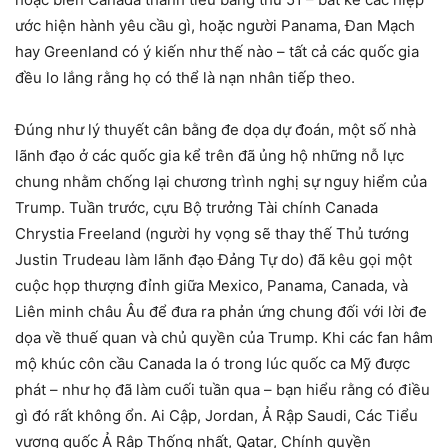
ước hiện hành yêu cầu gì, hoặc người Panama, Đan Mạch
hay Greenland có ý kiến như thế nào – tất cả các quốc gia
đều lo lắng rằng họ có thể là nạn nhân tiếp theo.
Đúng như lý thuyết cân bằng đe dọa dự đoán, một số nhà
lãnh đạo ở các quốc gia kể trên đã ủng hộ những nỗ lực
chung nhằm chống lại chương trình nghị sự nguy hiểm của
Trump. Tuần trước, cựu Bộ trưởng Tài chính Canada
Chrystia Freeland (người hy vọng sẽ thay thế Thủ tướng
Justin Trudeau làm lãnh đạo Đảng Tự do) đã kêu gọi một
cuộc họp thượng đỉnh giữa Mexico, Panama, Canada, và
Liên minh châu Âu để đưa ra phản ứng chung đối với lời đe
dọa về thuế quan và chủ quyền của Trump. Khi các fan hâm
mộ khúc côn cầu Canada la ó trong lúc quốc ca Mỹ được
phát – như họ đã làm cuối tuần qua – bạn hiểu rằng có điều
gì đó rất không ổn. Ai Cập, Jordan, Ả Rập Saudi, Các Tiểu
vương quốc Ả Rập Thống nhất, Qatar, Chính quyền