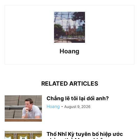
Hoang
RELATED ARTICLES
Chẳng lẽ tôi lại dối anh?
Hoang
-
August 9, 2026
Thổ Nhĩ Kỳ tuyên bố hiệp ước