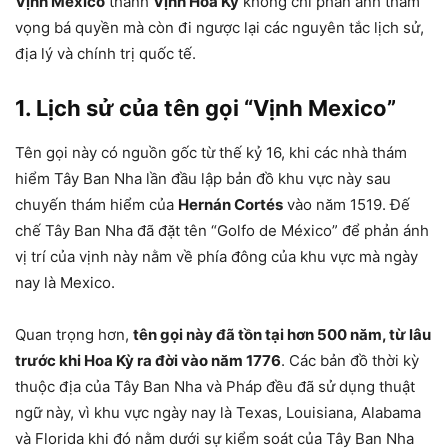
Vịnh Mexico
thành
Vịnh Hoa Kỳ
không chỉ phản ánh tham
vọng bá quyền mà còn đi ngược lại các nguyên tắc lịch sử,
địa lý và chính trị quốc tế.
1. Lịch sử của tên gọi “Vịnh Mexico”
Tên gọi này có nguồn gốc từ thế kỷ 16, khi các nhà thám
hiểm Tây Ban Nha lần đầu lập bản đồ khu vực này sau
chuyến thám hiểm của
Hernán Cortés
vào năm 1519. Đế
chế Tây Ban Nha đã đặt tên “Golfo de México” để phản ánh
vị trí của vịnh này nằm về phía đông của khu vực mà ngày
nay là Mexico.
Quan trọng hơn,
tên gọi này đã tồn tại hơn 500 năm, từ lâu
trước khi Hoa Kỳ ra đời vào năm 1776
. Các bản đồ thời kỳ
thuộc địa của Tây Ban Nha và Pháp đều đã sử dụng thuật
ngữ này, vì khu vực ngày nay là Texas, Louisiana, Alabama
và Florida khi đó nằm dưới sự kiểm soát của Tây Ban Nha