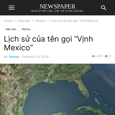
NEWSPAPER
DISCOVER THE ART OF PUBLISHING
Home
Giáo dục
History
Lịch sử của tên gọi “Vịnh Mexico”
Giáo dục
History
Lịch sử của tên gọi “Vịnh
Mexico”
476
0
By
Hoang
-
February 14, 2025