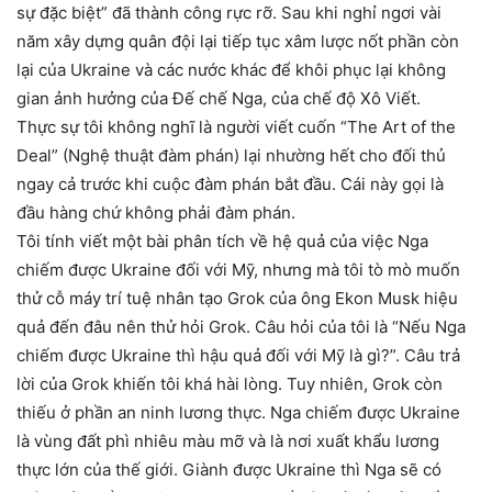
sự đặc biệt” đã thành công rực rỡ. Sau khi nghỉ ngơi vài
năm xây dựng quân đội lại tiếp tục xâm lược nốt phần còn
lại của Ukraine và các nước khác để khôi phục lại không
gian ảnh hưởng của Đế chế Nga, của chế độ Xô Viết.
Thực sự tôi không nghĩ là người viết cuốn “The Art of the
Deal” (Nghệ thuật đàm phán) lại nhường hết cho đối thủ
ngay cả trước khi cuộc đàm phán bắt đầu. Cái này gọi là
đầu hàng chứ không phải đàm phán.
Tôi tính viết một bài phân tích về hệ quả của việc Nga
chiếm được Ukraine đối với Mỹ, nhưng mà tôi tò mò muốn
thử cỗ máy trí tuệ nhân tạo Grok của ông Ekon Musk hiệu
quả đến đâu nên thử hỏi Grok. Câu hỏi của tôi là “Nếu Nga
chiếm được Ukraine thì hậu quả đối với Mỹ là gì?”. Câu trả
lời của Grok khiến tôi khá hài lòng. Tuy nhiên, Grok còn
thiếu ở phần an ninh lương thực. Nga chiếm được Ukraine
là vùng đất phì nhiêu màu mỡ và là nơi xuất khẩu lương
thực lớn của thế giới. Giành được Ukraine thì Nga sẽ có