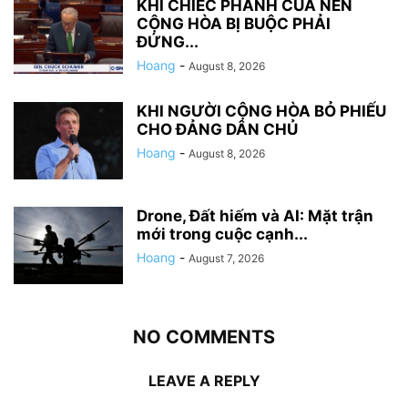
KHI CHIẾC PHANH CỦA NỀN
CỘNG HÒA BỊ BUỘC PHẢI
ĐỨNG...
Hoang
-
August 8, 2026
KHI NGƯỜI CỘNG HÒA BỎ PHIẾU
CHO ĐẢNG DÂN CHỦ
Hoang
-
August 8, 2026
Drone, Đất hiếm và AI: Mặt trận
mới trong cuộc cạnh...
Hoang
-
August 7, 2026
NO COMMENTS
LEAVE A REPLY