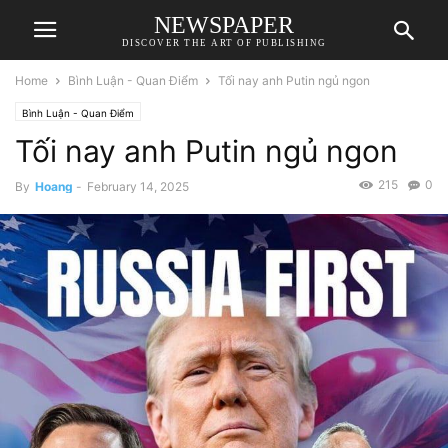
NEWSPAPER
DISCOVER THE ART OF PUBLISHING
Home
Bình Luận - Quan Điểm
Tối nay anh Putin ngủ ngon
Bình Luận - Quan Điểm
Tối nay anh Putin ngủ ngon
215
0
By
Hoang
-
February 14, 2025