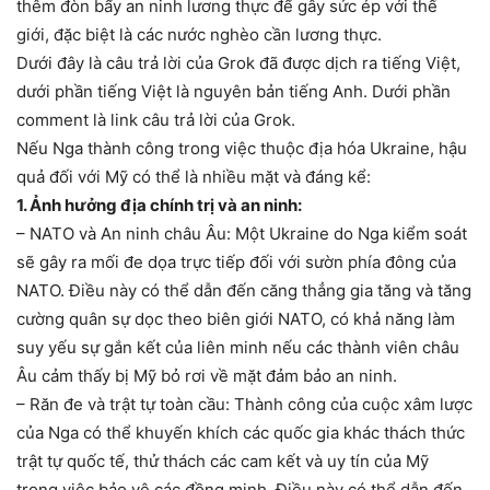
thêm đòn bẩy an ninh lương thực để gây sức ép với thế
giới, đặc biệt là các nước nghèo cần lương thực.
Dưới đây là câu trả lời của Grok đã được dịch ra tiếng Việt,
dưới phần tiếng Việt là nguyên bản tiếng Anh. Dưới phần
comment là link câu trả lời của Grok.
Nếu Nga thành công trong việc thuộc địa hóa Ukraine, hậu
quả đối với Mỹ có thể là nhiều mặt và đáng kể:
1. Ảnh hưởng địa chính trị và an ninh:
– NATO và An ninh châu Âu: Một Ukraine do Nga kiểm soát
sẽ gây ra mối đe dọa trực tiếp đối với sườn phía đông của
NATO. Điều này có thể dẫn đến căng thẳng gia tăng và tăng
cường quân sự dọc theo biên giới NATO, có khả năng làm
suy yếu sự gắn kết của liên minh nếu các thành viên châu
Âu cảm thấy bị Mỹ bỏ rơi về mặt đảm bảo an ninh.
– Răn đe và trật tự toàn cầu: Thành công của cuộc xâm lược
của Nga có thể khuyến khích các quốc gia khác thách thức
trật tự quốc tế, thử thách các cam kết và uy tín của Mỹ
trong việc bảo vệ các đồng minh. Điều này có thể dẫn đến