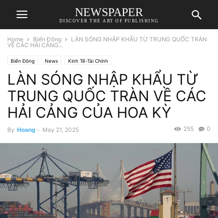
NEWSPAPER
DISCOVER THE ART OF PUBLISHING
Home
Biển Đông
LÀN SÓNG NHẬP KHẨU TỪ TRUNG QUỐC TRÀN
VỀ CÁC HẢI CẢNG...
Biển Đông
News
Kinh Tế-Tài Chính
LÀN SÓNG NHẬP KHẨU TỪ
TRUNG QUỐC TRÀN VỀ CÁC
HẢI CẢNG CỦA HOA KỲ
255
0
By
Hoang
-
May 21, 2025