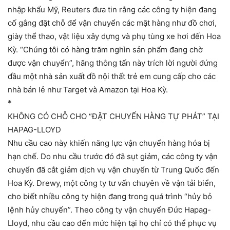
nhập khẩu Mỹ, Reuters đưa tin rằng các công ty hiện đang
cố gắng đặt chỗ để vận chuyển các mặt hàng như đồ chơi,
giày thể thao, vật liệu xây dựng và phụ tùng xe hơi đến Hoa
Kỳ. “Chúng tôi có hàng trăm nghìn sản phẩm đang chờ
được vận chuyển”, hãng thông tấn này trích lời người đứng
đầu một nhà sản xuất đồ nội thất trẻ em cung cấp cho các
nhà bán lẻ như Target và Amazon tại Hoa Kỳ.
*
KHÔNG CÓ CHỖ CHO “ĐẶT CHUYẾN HÀNG TỰ PHÁT” TẠI
HAPAG-LLOYD
Nhu cầu cao này khiến năng lực vận chuyển hàng hóa bị
hạn chế. Do nhu cầu trước đó đã sụt giảm, các công ty vận
chuyển đã cắt giảm dịch vụ vận chuyển từ Trung Quốc đến
Hoa Kỳ. Drewy, một công ty tư vấn chuyên về vận tải biển,
cho biết nhiều công ty hiện đang trong quá trình “hủy bỏ
lệnh hủy chuyến”. Theo công ty vận chuyển Đức Hapag-
Lloyd, nhu cầu cao đến mức hiện tại họ chỉ có thể phục vụ