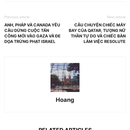
Previous article
Next article
ANH, PHÁP VÀ CANADA YÊU
CÂU CHUYỆN CHIẾC MÁY
CẦU DỪNG CUỘC TẤN
BAY CỦA QATAR, TƯỢNG NỮ
CÔNG MỚI VÀO GAZA VÀ ĐE
THẦN TỰ DO VÀ CHIẾC BÀN
DỌA TRỪNG PHẠT ISRAEL
LÀM VIỆC RESOLUTE
Hoang