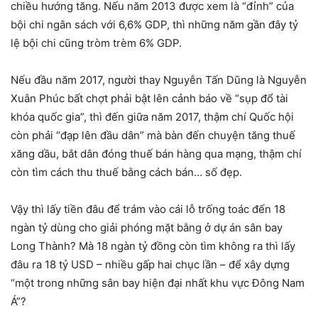
chiều hướng tăng. Nếu năm 2013 được xem là “đỉnh” của
bội chi ngân sách với 6,6% GDP, thì những năm gần đây tỷ
lệ bội chi cũng tròm trèm 6% GDP.
Nếu đầu năm 2017, người thay Nguyễn Tấn Dũng là Nguyễn
Xuân Phúc bất chợt phải bật lên cảnh báo về “sụp đổ tài
khóa quốc gia”, thì đến giữa năm 2017, thậm chí Quốc hội
còn phải “đạp lên đầu dân” mà bàn đến chuyện tăng thuế
xăng dầu, bắt dân đóng thuế bán hàng qua mạng, thậm chí
còn tìm cách thu thuế bằng cách bán… số đẹp.
Vậy thì lấy tiền đâu để trám vào cái lỗ trống toác đến 18
ngàn tỷ dùng cho giải phóng mặt bằng ở dự án sân bay
Long Thành? Mà 18 ngàn tỷ đồng còn tìm không ra thì lấy
đâu ra 18 tỷ USD – nhiều gấp hai chục lần – để xây dựng
“một trong những sân bay hiện đại nhất khu vực Đông Nam
Á”?