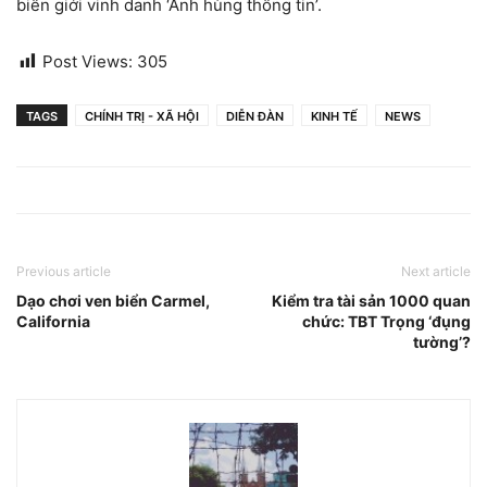
biên giới vinh danh ‘Anh hùng thông tin’.
Post Views:
305
TAGS
CHÍNH TRỊ - XÃ HỘI
DIỄN ĐÀN
KINH TẾ
NEWS
Previous article
Next article
Dạo chơi ven biển Carmel,
Kiểm tra tài sản 1000 quan
California
chức: TBT Trọng ‘đụng
tường’?