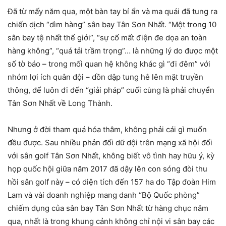
Đã từ mấy năm qua, một bàn tay bí ẩn và ma quái đã tung ra
chiến dịch “dìm hàng” sân bay Tân Sơn Nhất. “Một trong 10
sân bay tệ nhất thế giới”, “sự cố mất điện đe dọa an toàn
hàng không”, “quá tải trầm trọng”… là những lý do được một
số tờ báo – trong mối quan hệ không khác gì “đi đêm” với
nhóm lợi ích quân đội – dồn dập tung hê lên mặt truyền
thông, để luôn đi đến “giải pháp” cuối cùng là phải chuyển
Tân Sơn Nhất về Long Thành.
Nhưng ở đời tham quá hóa thâm, không phải cái gì muốn
đều được. Sau nhiều phản đối dữ dội trên mạng xã hội đối
với sân golf Tân Sơn Nhất, không biết vô tình hay hữu ý, kỳ
họp quốc hội giữa năm 2017 đã dậy lên con sóng đòi thu
hồi sân golf này – có diện tích đến 157 ha do Tập đoàn Him
Lam và vài doanh nghiệp mang danh “Bộ Quốc phòng”
chiếm dụng của sân bay Tân Sơn Nhất từ hàng chục năm
qua, nhất là trong khung cảnh không chỉ nội vi sân bay các