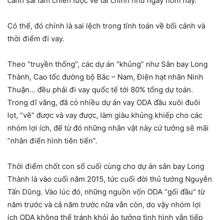
cảnh sai lầm chiến lược về tài chính như ngày hôm nay.
Có thể, đó chính là sai lệch trong tính toán về bối cảnh và
thời điểm đi vay.
Theo “truyền thống”, các dự án “khủng” như Sân bay Long
Thành, Cao tốc đường bộ Bắc – Nam, Điện hạt nhân Ninh
Thuận… đều phải đi vay quốc tế tới 80% tổng dự toán.
Trong dĩ vãng, đã có nhiều dự án vay ODA đầu xuôi đuôi
lọt, “vẽ” được và vay được, làm giàu khủng khiếp cho các
nhóm lợi ích, để từ đó những nhân vật này cứ tưởng sẽ mãi
“nhân điển hình tiên tiến”.
Thời điểm chốt con số cuối cùng cho dự án sân bay Long
Thành là vào cuối năm 2015, tức cuối đời thủ tướng Nguyễn
Tấn Dũng. Vào lúc đó, những nguồn vốn ODA “gối đầu” từ
năm trước và cả năm trước nữa vẫn còn, do vậy nhóm lợi
ích ODA không thể tránh khỏi ảo tưởng tình hình vẫn tiếp