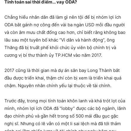
Tính toán sai thời điểm… vay ODA?
Chẳng hiểu nhân dân đã làm gì nên tội để bị nhóm lợi ích
ODA bắt gánh nợ công đến vài ba ngàn USD mỗi đầu người
và còn âm mưu chất đống cao hơn, chỉ biết rằng không bao
lâu sau một tuyên bố khác “Vì dân và hành động”, ông
Thăng đã bị truất phế khỏi chức ủy viên bộ chính trị và
cương vị bí thư thành ủy TP.HCM vào năm 2017.
2017 cũng là thời gian mà dự án sân bay Long Thành bắt
đầu được triển khai, thậm chí còn bị xem là triển khai quá
chậm. Nguyên nhân chính yếu lại thuộc về tài chính.
Trước đây, trong mọi tính toán khôn lanh và khá trót lọt của
mình, nhóm lợi ích ODA đã “lobby” được các bộ ngành, lãnh
đạo chính phủ và gần hết trong số 500 mái đầu gục gặc
nghị sĩ. Nhưng có lẽ vẫn có một li sai lệch mà đã tới thảm