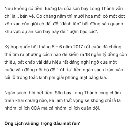
Nếu không có tiền, tương lai của sân bay Long Thành vẫn
chỉ là… bản vẽ. Có chăng năm thì mười họa mới có một đợt
xôn xao của giới cò đất để “đánh lên” bất động sản quanh
khu vực dự án sân bay này để “lượm bạc cắc”.
Kỳ họp quốc hội tháng 5 – 6 năm 2017 rốt cuộc đã chẳng
thể tìm ra phương cách nào để kiếm ra 18 ngàn tỷ đồng còn
thiếu, bất chấp vài dấu hiệu rất đáng nghi ngờ của một
cuộc vận động nội bộ để “rút rỉa” tiền ngân sách trám vào
cái lỗ trống toác kinh phí giải phóng mặt bằng kia.
Ngân sách thời hết tiền. Sân bay Long Thành càng chậm
triển khai chừng nào, kẻ lắm thất vọng sẽ không chỉ là là
nhóm lợi ích ODA mà cả nhóm lợi ích quân đội.
Ông Lịch và ông Trọng đâu mất rồi?