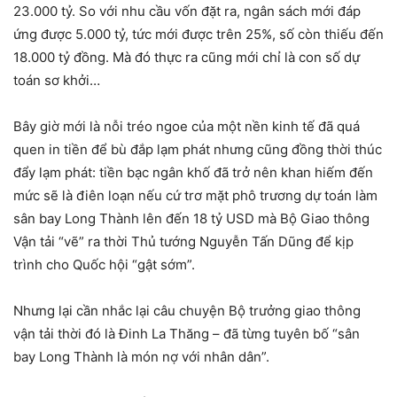
23.000 tỷ. So với nhu cầu vốn đặt ra, ngân sách mới đáp
ứng được 5.000 tỷ, tức mới được trên 25%, số còn thiếu đến
18.000 tỷ đồng. Mà đó thực ra cũng mới chỉ là con số dự
toán sơ khởi…
Bây giờ mới là nỗi tréo ngoe của một nền kinh tế đã quá
quen in tiền để bù đắp lạm phát nhưng cũng đồng thời thúc
đẩy lạm phát: tiền bạc ngân khố đã trở nên khan hiếm đến
mức sẽ là điên loạn nếu cứ trơ mặt phô trương dự toán làm
sân bay Long Thành lên đến 18 tỷ USD mà Bộ Giao thông
Vận tải “vẽ” ra thời Thủ tướng Nguyễn Tấn Dũng để kịp
trình cho Quốc hội “gật sớm”.
Nhưng lại cần nhắc lại câu chuyện Bộ trưởng giao thông
vận tải thời đó là Đinh La Thăng – đã từng tuyên bố “sân
bay Long Thành là món nợ với nhân dân”.