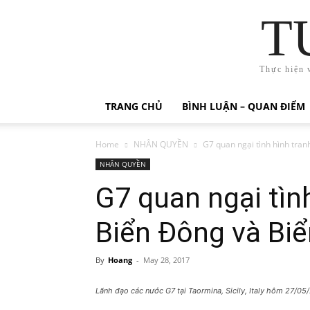
T
Thực hiện 
TRANG CHỦ
BÌNH LUẬN – QUAN ĐIỂM
Home
NHÂN QUYỀN
G7 quan ngại tình hình tranh
NHÂN QUYỀN
G7 quan ngại tình
Biển Đông và Bi
By
Hoang
-
May 28, 2017
Lãnh đạo các nước G7 tại Taormina, Sicily, Italy hôm 27/05