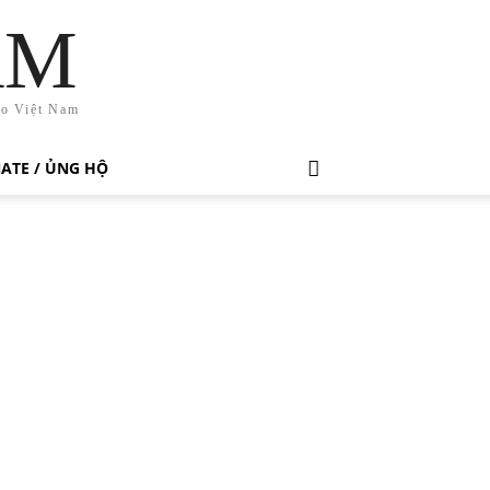
AM
ho Việt Nam
ATE / ỦNG HỘ