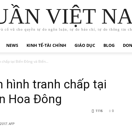
UẦN VIỆT N
và cổ vũ cho quyền tự do ngôn luận, tự do báo chí, tự do thông tin c
NEWS
KINH TẾ-TÀI CHÍNH
GIÁO DỤC
BLOG
DON
 chấp tại Biển Đông và Biển...
 hình tranh chấp tại
ển Hoa Đông
1116
0
/2017. AFP