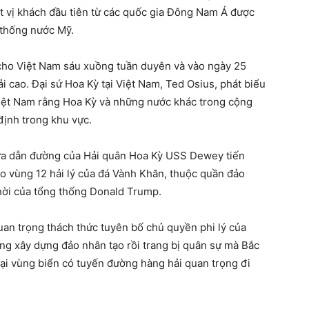
 vị khách đầu tiên từ các quốc gia Đông Nam Á được
 thống nước Mỹ.
 cho Việt Nam sáu xuồng tuần duyên và vào ngày 25
ải cao. Đại sứ Hoa Kỳ tại Việt Nam, Ted Osius, phát biểu
Việt Nam rằng Hoa Kỳ và những nước khác trong cộng
định trong khu vực.
lửa dẫn đường của Hải quân Hoa Kỳ USS Dewey tiến
ào vùng 12 hải lý của đá Vành Khăn, thuộc quần đảo
thời của tổng thống Donald Trump.
uan trọng thách thức tuyên bố chủ quyền phi lý của
g xây dựng đảo nhân tạo rồi trang bị quân sự mà Bắc
tại vùng biển có tuyến đường hàng hải quan trọng đi