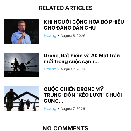
RELATED ARTICLES
KHI NGƯỜI CỘNG HÒA BỎ PHIẾU
CHO ĐẢNG DÂN CHỦ
Hoang
-
August 8, 2026
Drone, Đất hiếm và AI: Mặt trận
mới trong cuộc cạnh...
Hoang
-
August 7, 2026
CUỘC CHIẾN DRONE MỸ –
TRUNG: ĐÒN “KÉO LƯỚI” CHUỖI
CUNG...
Hoang
-
August 7, 2026
NO COMMENTS