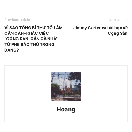
Previous article
Next article
VÌ SAO TỔNG BÍ THƯ TÔ LÂM
Jimmy Carter và bài học về
CẦN CẢNH GIÁC VIỆC
Cộng Sản
“CÕNG RẮN, CẮN GÀ NHÀ”
TỪ PHE BẢO THỦ TRONG
ĐẢNG?
Hoang