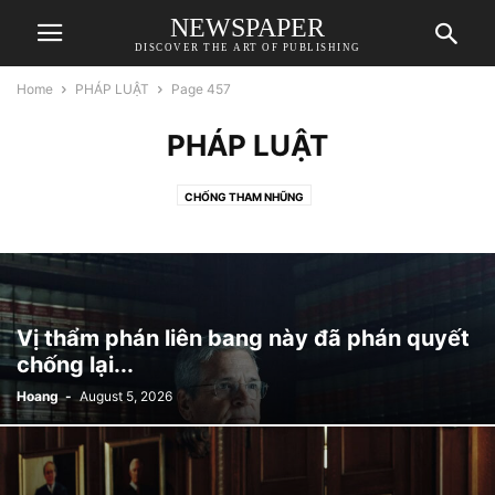
NEWSPAPER
DISCOVER THE ART OF PUBLISHING
Home
PHÁP LUẬT
Page 457
PHÁP LUẬT
CHỐNG THAM NHŨNG
Vị thẩm phán liên bang này đã phán quyết
chống lại...
Hoang
-
August 5, 2026