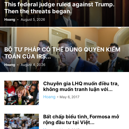
This federal judge ruled against Trump.
Then the threats began.
Hoang
-
August 5, 2026
BỘ TƯ PHÁP CÓ THỂ DÙNG QUYỀN KIỂM
TOÁN CỦA IRS...
Hoang
-
August 4, 2026
Chuyên gia LHQ muốn điều tra,
không muốn tranh luận với...
Hoang
-
May 6, 2017
Bất chấp biểu tình, Formosa mở
rộng đầu tư tại Việt...