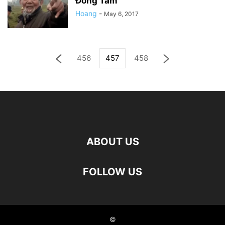
Đồng Tâm
Hoang
-
May 6, 2017
456
457
458
ABOUT US
FOLLOW US
©