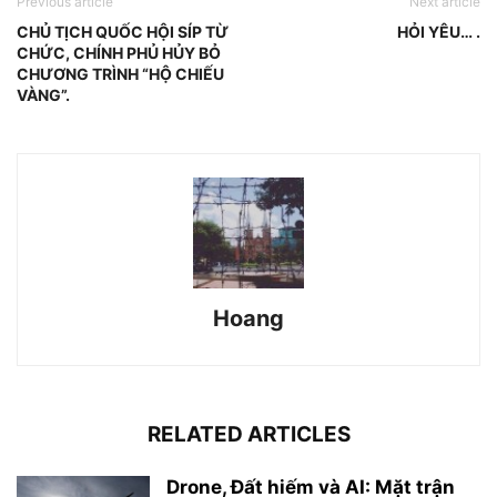
Previous article
Next article
CHỦ TỊCH QUỐC HỘI SÍP TỪ
HỎI YÊU… .
CHỨC, CHÍNH PHỦ HỦY BỎ
CHƯƠNG TRÌNH “HỘ CHIẾU
VÀNG”.
Hoang
RELATED ARTICLES
Drone, Đất hiếm và AI: Mặt trận