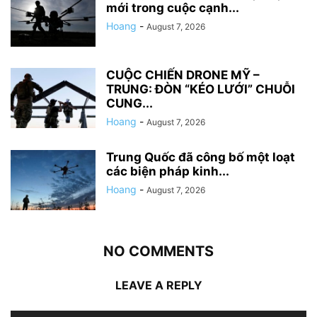
mới trong cuộc cạnh...
Hoang
-
August 7, 2026
CUỘC CHIẾN DRONE MỸ –
TRUNG: ĐÒN “KÉO LƯỚI” CHUỖI
CUNG...
Hoang
-
August 7, 2026
Trung Quốc đã công bố một loạt
các biện pháp kinh...
Hoang
-
August 7, 2026
NO COMMENTS
LEAVE A REPLY