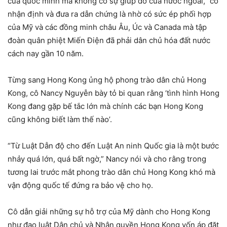
của quốc mình mà không có sự giúp đỡ của nước ngoài,” cô
nhận định và đưa ra dẫn chứng là nhờ có sức ép phối hợp
của Mỹ và các đồng minh châu Âu, Úc và Canada mà tập
đoàn quân phiệt Miến Điện đã phải dân chủ hóa đất nước
cách nay gần 10 năm.
Từng sang Hong Kong ủng hộ phong trào dân chủ Hong
Kong, cô Nancy Nguyễn bày tỏ bi quan rằng ‘tình hình Hong
Kong đang gặp bế tắc lớn mà chính các bạn Hong Kong
cũng không biết làm thế nào’.
“Từ Luật Dẫn độ cho đến Luật An ninh Quốc gia là một bước
nhảy quá lớn, quá bất ngờ,” Nancy nói và cho rằng trong
tương lai trước mắt phong trào dân chủ Hong Kong khó mà
vận động quốc tế đứng ra bảo vệ cho họ.
Cô dẫn giải những sự hỗ trợ của Mỹ dành cho Hong Kong
như đạo luật Dân chủ và Nhân quyền Hong Kong vốn áp đặt