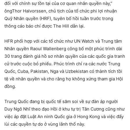
đối với chính sự tồn tại của cơ quan nhân quyền này,”
ôngThor Halvorssen, chủ tịch của tổ chức phi lợi nhuận
Quỹ Nhân quyền (HRF), tuyên bố hồi tuần trước trong
thông cáo báo chí được The Hill dẫn lại.
HFR phối hợp với các tổ chức như UN Watch và Trung tâm
Nhân quyền Raoul Wallenberg công bố một phúc trình dài
30 trang đánh giá hồ sơ nhân quyền của các quốc gia tranh
cử trước cuộc bỏ phiếu. Phúc trình chỉ ra các nước Trung
Quốc, Cuba, Pakistan, Nga và Uzbekistan có thành tích tồi
tệ về nhân quyền và cho rằng họ không xứng tham gia Hội
đồng.
Trung Quốc đang bị quốc tế săm soi về sự đàn áp người
Duy Ngô Nhĩ theo đạo Hồi ở khu tự trị Tân Cương cũng như
việc áp đặt Luật An ninh Quốc gia ở Hong Kong và việc đẩy
lùi các quyền tự do ở vùng lãnh thổ này.