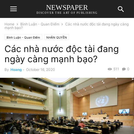
NEWSPAPER
DISCOVER THE ART OF PUBLISHING
Home
Bình Luận - Quan Điểm
Các nhà nước độc tài đang ngày càng
mạnh bạo?
Bình Luận - Quan Điểm
NHÂN QUYỀN
Các nhà nước độc tài đang
ngày càng mạnh bạo?
511
0
By
Hoang
-
October 16, 2020