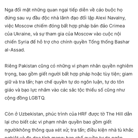
Nga đối mặt những quan ngại tiếp diễn về cáo buộc họ
đứng sau vụ đầu độc nhà lãnh đạo đối lập Alexi Navalny,
việc Moscow chiếm đóng bất hợp pháp bán đảo Crimea
của Ukraine, và sự tham gia của Moscow vào cuộc nội
chiến Syria để hỗ trợ cho chính quyền Tổng thống Bashar
al-Assad.
Riêng Pakistan cũng có những vi phạm nhân quyền nghiêm
trọng, bao gồm giết người bất hợp pháp hoặc tùy tiện; giam
giữ và tra tấn; hạn chế quyền tự do ngôn luận, tự do tôn
giáo và bạo lực nhắm vào các sắc tộc thiểu số cũng như
cộng đồng LGBTQ.
Còn ở Uzbekistan, phúc trình của HRF được tờ The Hill dẫn
lại cho biết các vi phạm nhân quyền bao gồm giết
ngườikhông thông qua xét xử; tra tấn; điều kiện nhà tù khắc
nghiệt và đe dọa tính mạng; hạn chế quyền tự do ngôn