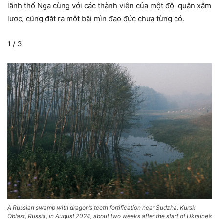
lãnh thổ Nga cùng với các thành viên của một đội quân xâm
lược, cũng đặt ra một bãi mìn đạo đức chưa từng có.
1
/
3
A Russian swamp with dragon’s teeth fortification near Sudzha, Kursk
Oblast, Russia, in August 2024, about two weeks after the start of Ukraine’s