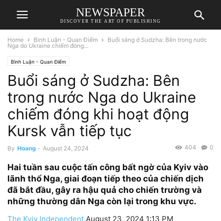
NEWSPAPER
DISCOVER THE ART OF PUBLISHING
Home
Bình Luận - Quan Điểm
Buổi sáng ở Sudzha: Bên trong nước
Nga do Ukraine chiếm đóng...
Bình Luận - Quan Điểm
Buổi sáng ở Sudzha: Bên
trong nước Nga do Ukraine
chiếm đóng khi hoạt động
Kursk vẫn tiếp tục
404
0
By
Hoang
-
August 24, 2024
Hai tuần sau cuộc tấn công bất ngờ của Kyiv vào
lãnh thổ Nga, giai đoạn tiếp theo của chiến dịch
đã bắt đầu, gây ra hậu quả cho chiến trường và
những thường dân Nga còn lại trong khu vực.
The Kyiv Independent
August 23, 2024 1:13 PM