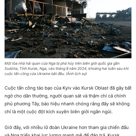
Một tòa nhà hải quan của Nga bị phá hủy trên biên giới quốc gia gần
Sudzha, Tỉnh Kursk, Nga, vào tháng 8 năm 2024, khoảng hai tuần sau khi
cuộc tấn công của Ukraine bắt đầu. (Ảnh lịch sự)
Cuộc tấn công táo bạo của Kyiv vào Kursk Oblast đã gây bất
ngờ cho dân thường, người quan sát và thậm chí cả chính
phủ phương Tây, báo hiệu nhanh chóng rằng đây sẽ không
chỉ là một cuộc đột kích xuyên biên giới ngắn ngủi.
Giờ đây, với nhiều lữ đoàn Ukraine hơn tham gia chiến đấu
và Nga triển khai lực lượng mạnh mẽ để đáp trả, Kursk