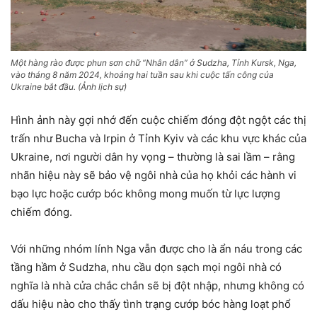
Một hàng rào được phun sơn chữ “Nhân dân” ở Sudzha, Tỉnh Kursk, Nga,
vào tháng 8 năm 2024, khoảng hai tuần sau khi cuộc tấn công của
Ukraine bắt đầu. (Ảnh lịch sự)
Hình ảnh này gợi nhớ đến cuộc chiếm đóng đột ngột các thị
trấn như Bucha và Irpin ở Tỉnh Kyiv và các khu vực khác của
Ukraine, nơi người dân hy vọng – thường là sai lầm – rằng
nhãn hiệu này sẽ bảo vệ ngôi nhà của họ khỏi các hành vi
bạo lực hoặc cướp bóc không mong muốn từ lực lượng
chiếm đóng.
Với những nhóm lính Nga vẫn được cho là ẩn náu trong các
tầng hầm ở Sudzha, nhu cầu dọn sạch mọi ngôi nhà có
nghĩa là nhà cửa chắc chắn sẽ bị đột nhập, nhưng không có
dấu hiệu nào cho thấy tình trạng cướp bóc hàng loạt phổ