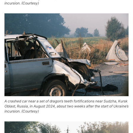
incursion. (Courtesy)
A crashed car near a set of dragon’s teeth fortifications near Sudzha, Kursk
Oblast, Russia, in August 2024, about two weeks after the start of Ukraine’s
incursion. (Courtesy)