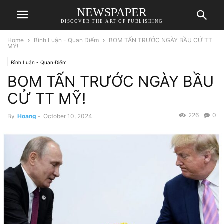
NEWSPAPER
DISCOVER THE ART OF PUBLISHING
Home
Bình Luận - Quan Điểm
BOM TẤN TRƯỚC NGÀY BẦU CỬ TT
MỸ!
Bình Luận - Quan Điểm
BOM TẤN TRƯỚC NGÀY BẦU
CỬ TT MỸ!
226
0
By
Hoang
-
October 10, 2024