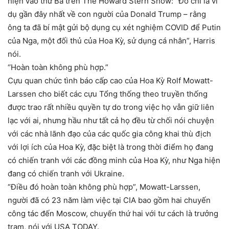
hiện vào thứ Ba trên The Howard Stern Show: “Đó chỉ là ví
dụ gần đây nhất về con người của Donald Trump – rằng
ông ta đã bí mật gửi bộ dụng cụ xét nghiệm COVID để Putin
của Nga, một đối thủ của Hoa Kỳ, sử dụng cá nhân”, Harris
nói.
‘’Hoàn toàn không phù hợp.”
Cựu quan chức tình báo cấp cao của Hoa Kỳ Rolf Mowatt-
Larssen cho biết các cựu Tổng thống theo truyền thống
được trao rất nhiều quyền tự do trong việc họ vẫn giữ liên
lạc với ai, nhưng hầu như tất cả họ đều từ chối nói chuyện
với các nhà lãnh đạo của các quốc gia công khai thù địch
với lợi ích của Hoa Kỳ, đặc biệt là trong thời điểm họ đang
có chiến tranh với các đồng minh của Hoa Kỳ, như Nga hiện
đang có chiến tranh với Ukraine.
“Điều đó hoàn toàn không phù hợp”, Mowatt-Larssen,
người đã có 23 năm làm việc tại CIA bao gồm hai chuyến
công tác đến Moscow, chuyến thứ hai với tư cách là trưởng
trạm, nói với USA TODAY.