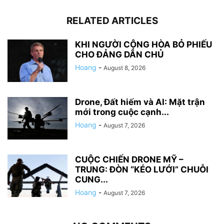
RELATED ARTICLES
KHI NGƯỜI CỘNG HÒA BỎ PHIẾU
CHO ĐẢNG DÂN CHỦ
Hoang
-
August 8, 2026
Drone, Đất hiếm và AI: Mặt trận
mới trong cuộc cạnh...
Hoang
-
August 7, 2026
CUỘC CHIẾN DRONE MỸ –
TRUNG: ĐÒN “KÉO LƯỚI” CHUỖI
CUNG...
Hoang
-
August 7, 2026