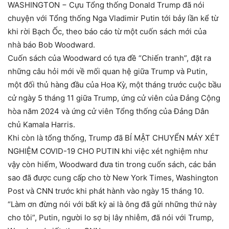
WASHINGTON − Cựu Tổng thống Donald Trump đã nói
chuyện với Tổng thống Nga Vladimir Putin tới bảy lần kể từ
khi rời Bạch Ốc, theo báo cáo từ một cuốn sách mới của
nhà báo Bob Woodward.
Cuốn sách của Woodward có tựa đề “Chiến tranh”, đặt ra
những câu hỏi mới về mối quan hệ giữa Trump và Putin,
một đối thủ hàng đầu của Hoa Kỳ, một tháng trước cuộc bầu
cử ngày 5 tháng 11 giữa Trump, ứng cử viên của Đảng Cộng
hòa năm 2024 và ứng cử viên Tổng thống của Đảng Dân
chủ Kamala Harris.
Khi còn là tổng thống, Trump đã BÍ MẬT CHUYỂN MÁY XÉT
NGHIỆM COVID-19 CHO PUTIN khi việc xét nghiệm như
vậy còn hiếm, Woodward đưa tin trong cuốn sách, các bản
sao đã được cung cấp cho tờ New York Times, Washington
Post và CNN trước khi phát hành vào ngày 15 tháng 10.
“Làm ơn đừng nói với bất kỳ ai là ông đã gửi những thứ này
cho tôi”, Putin, người lo sợ bị lây nhiễm, đã nói với Trump,