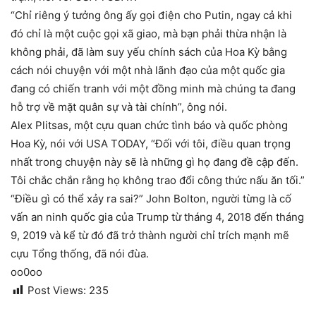
“Chỉ riêng ý tưởng ông ấy gọi điện cho Putin, ngay cả khi
đó chỉ là một cuộc gọi xã giao, mà bạn phải thừa nhận là
không phải, đã làm suy yếu chính sách của Hoa Kỳ bằng
cách nói chuyện với một nhà lãnh đạo của một quốc gia
đang có chiến tranh với một đồng minh mà chúng ta đang
hỗ trợ về mặt quân sự và tài chính”, ông nói.
Alex Plitsas, một cựu quan chức tình báo và quốc phòng
Hoa Kỳ, nói với USA TODAY, “Đối với tôi, điều quan trọng
nhất trong chuyện này sẽ là những gì họ đang đề cập đến.
Tôi chắc chắn rằng họ không trao đổi công thức nấu ăn tối.”
“Điều gì có thể xảy ra sai?” John Bolton, người từng là cố
vấn an ninh quốc gia của Trump từ tháng 4, 2018 đến tháng
9, 2019 và kể từ đó đã trở thành người chỉ trích mạnh mẽ
cựu Tổng thống, đã nói đùa.
oo0oo
Post Views:
235