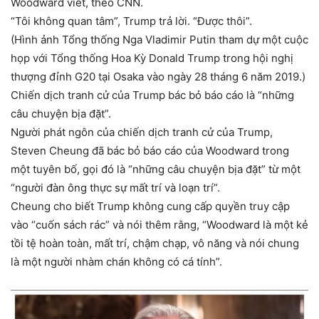
Woodward viết, theo CNN.
“Tôi không quan tâm”, Trump trả lời. “Được thôi”.
(Hình ảnh Tổng thống Nga Vladimir Putin tham dự một cuộc
họp với Tổng thống Hoa Kỳ Donald Trump trong hội nghị
thượng đỉnh G20 tại Osaka vào ngày 28 tháng 6 năm 2019.)
Chiến dịch tranh cử của Trump bác bỏ báo cáo là “những
câu chuyện bịa đặt”.
Người phát ngôn của chiến dịch tranh cử của Trump,
Steven Cheung đã bác bỏ báo cáo của Woodward trong
một tuyên bố, gọi đó là “những câu chuyện bịa đặt” từ một
“người đàn ông thực sự mất trí và loạn trí”.
Cheung cho biết Trump không cung cấp quyền truy cập
vào “cuốn sách rác” và nói thêm rằng, “Woodward là một kẻ
tồi tệ hoàn toàn, mất trí, chậm chạp, vô năng và nói chung
là một người nhàm chán không có cá tính”.