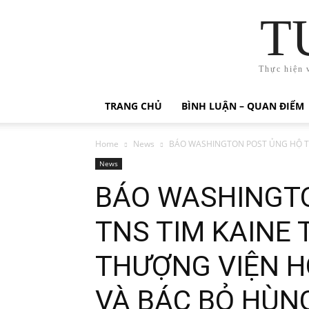
T
Thực hiện 
TRANG CHỦ
BÌNH LUẬN – QUAN ĐIỂM
Home
News
BÁO WASHINGTON POST ỦNG HỘ TN
News
BÁO WASHINGT
TNS TIM KAINE
THƯỢNG VIỆN HO
VÀ BÁC BỎ HÙN