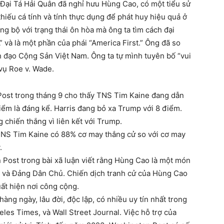
Đại Tá Hải Quân đã nghỉ hưu Hùng Cao, có một tiểu sử
ếu cá tính và tính thực dụng để phát huy hiệu quả ở
g bộ với trạng thái ôn hòa mà ông ta tìm cách đại
 và là một phần của phái “America First.” Ông đã so
 đạo Cộng Sản Việt Nam. Ông ta tự mình tuyên bố “vui
vụ Roe v. Wade.
ost trong tháng 9 cho thấy TNS Tim Kaine đang dẫn
điểm là đáng kể. Harris đang bỏ xa Trump với 8 điểm.
chiến thắng vì liên kết với Trump.
 TNS Tim Kaine có 88% cơ may thắng cử so với cơ may
.
 Post trong bài xã luận viết rằng Hùng Cao là một món
 và Đảng Dân Chủ. Chiến dịch tranh cử của Hùng Cao
uất hiện nơi công cộng.
àng ngày, lâu đời, độc lập, có nhiều uy tín nhất trong
es Times, và Wall Street Journal. Việc hỗ trợ của