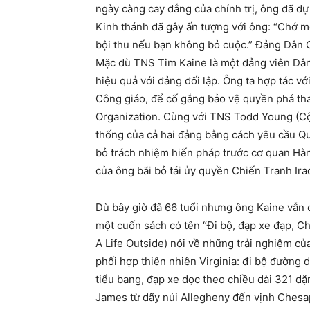
ngày càng cay đắng của chính trị, ông đã d
Kinh thánh đã gây ấn tượng với ông: “Chớ m
bội thu nếu bạn không bỏ cuộc.” Đảng Dân C
Mặc dù TNS Tim Kaine là một đảng viên Dân 
hiệu quả với đảng đối lập. Ông ta hợp tác v
Công giáo, để cố gắng bảo vệ quyền phá th
Organization. Cùng với TNS Todd Young (Cộn
thống của cả hai đảng bằng cách yêu cầu Qu
bỏ trách nhiệm hiến pháp trước cơ quan Hà
của ông bãi bỏ tái ủy quyền Chiến Tranh Ira
Dù bây giờ đã 66 tuổi nhưng ông Kaine vẫn 
một cuốn sách có tên “Đi bộ, đạp xe đạp, C
A Life Outside) nói về những trải nghiệm củ
phối hợp thiên nhiên Virginia: đi bộ đường
tiểu bang, đạp xe dọc theo chiều dài 321 d
James từ dãy núi Allegheny đến vịnh Chesa