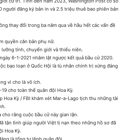
iới cử tri. Tính đến năm 2023, Washington Post có số
0 người đăng ký bản in và 2.5 triệu thuê bao phiên bản
g thay đổi trong ba năm qua về hầu hết các vấn đề
ạm quyền căn bản phụ nữ.
lưỡng tính, chuyển giới và thiếu niên.
o ngày 6-1-2021 nhắm lật ngược kết quả bầu cử 2020.
uộc bạo loạn ở Quốc Hội là tù nhân chính trị xứng đáng
g vì cho là vô ích.
19 cho toàn thể quân đội Hoa Kỳ.
p Hoa Kỳ / FBI khám xét Mar-a-Lago tịch thu những tài
nh.
 cho rằng cuộc bầu cử này gian lận.
ã tận tình giúp người Việt tị nạn theo những hồ sơ đã
ội Hoa Kỳ.
ng là tổng tư lệnh quân đội.