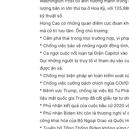
Washington Post có ảnh hưởng mạnh trong g
lượng bản in lớn thứ ba ở Hoa Kỳ, với 135,98
kỹ thuật số.
Hùng Cao có những quan điểm cực đoan khôn
mà cử tri lưu tâm. Ông chủ trương:
* Cấm phá thai trong mọi trường hợp, vi ph
* Chống việc bảo vệ những người đồng tính, 
* Ca ngợi cuộc nổi loạn tại Điện Capitol và
Gọi những người bị truy tố vì tham dự vào c
được ân xá.
* Chống mọi biện pháp an toàn kiểm soát sún
* Chống việc cưỡng bách chích ngừa COVID-
* Bênh vực Trump, chống lại việc Bộ Tư Phá
liệu mật quốc gia Trump đã cất giấu tại tư di
* Phủ nhận kết quả của cuộc bầu cử 2020 và
* Phủ nhận Biden khi còn là thượng nghị sĩ đ
công khai hóa của Bộ Ngoại Giao và Quốc H
* Tuyên bố Tổng Thống Biden không xứng đá