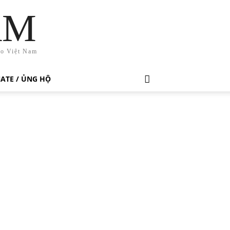
AM
ho Việt Nam
ATE / ỦNG HỘ