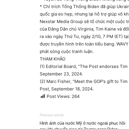
* Chỉ trích Tổng Thống Biden đã giúp Ukrai
quốc gia eo hẹp, nhưng lại hỗ trợ giúp võ kh
Nexstar Media Group sẽ tổ chức một cuộc t
của Đảng Dân chủ Virginia, Tim Kaine và đố
ra vào ngày Thứ Tư, ngày 2/10, 7 PM (ET) tạ
được truyền hình trên toàn tiểu bang. WAVY
phát sóng cuộc tranh luận.
THAM KHẢO
(1) Editorial Board, “The Post endorses Tim 
September 23, 2024.
(2) Marc Fisher, “Meet the GOP’s gift to Ti
Post, September 18, 2024.
Post Views:
264
Previous article
Hình ảnh của nước Mỹ ở nước ngoài phục hồi