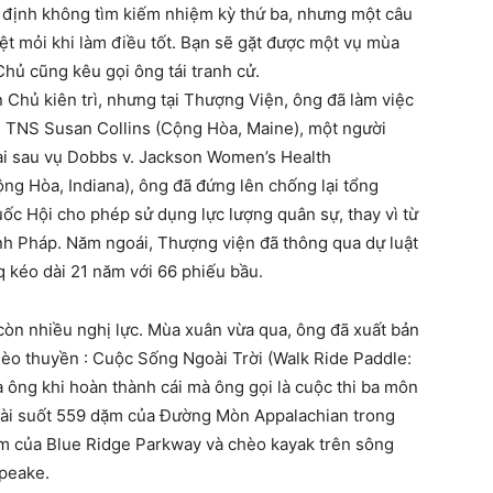
ự định không tìm kiếm nhiệm kỳ thứ ba, nhưng một câu
ệt mỏi khi làm điều tốt. Bạn sẽ gặt được một vụ mùa
hủ cũng kêu gọi ông tái tranh cử.
Chủ kiên trì, nhưng tại Thượng Viện, ông đã làm việc
ới TNS Susan Collins (Cộng Hòa, Maine), một người
ai sau vụ Dobbs v. Jackson Women’s Health
g Hòa, Indiana), ông đã đứng lên chống lại tổng
ốc Hội cho phép sử dụng lực lượng quân sự, thay vì từ
nh Pháp. Năm ngoái, Thượng viện đã thông qua dự luật
q kéo dài 21 năm với 66 phiếu bầu.
còn nhiều nghị lực. Mùa xuân vừa qua, ông đã xuất bản
hèo thuyền : Cuộc Sống Ngoài Trời (Walk Ride Paddle:
a ông khi hoàn thành cái mà ông gọi là cuộc thi ba môn
 dài suốt 559 dặm của Đường Mòn Appalachian trong
ặm của Blue Ridge Parkway và chèo kayak trên sông
peake.