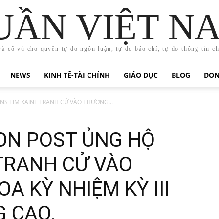
UẦN VIỆT N
và cổ vũ cho quyền tự do ngôn luận, tự do báo chí, tự do thông tin c
NEWS
KINH TẾ-TÀI CHÍNH
GIÁO DỤC
BLOG
DON
S TIM KAINE TRANH CỬ VÀO THƯỢNG...
ON POST ỦNG HỘ
 TRANH CỬ VÀO
A KỲ NHIỆM KỲ III
G CAO.