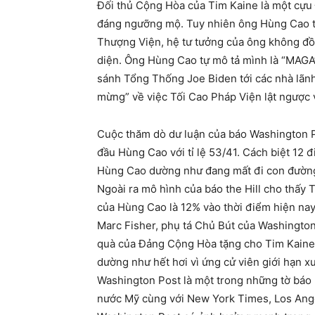
Đối thủ Cộng Hòa của Tim Kaine là một cựu 
đáng ngưỡng mộ. Tuy nhiên ông Hùng Cao thi
Thượng Viện, hệ tư tưởng của ông không đồn
diện. Ông Hùng Cao tự mô tả mình là “MAGA”
sánh Tổng Thống Joe Biden tới các nhà lãnh
mừng” về việc Tối Cao Pháp Viện lật ngược 
Cuộc thăm dò dư luận của báo Washington P
đầu Hùng Cao với tỉ lệ 53/41. Cách biệt 12 
Hùng Cao dường như đang mất đi con đường 
Ngoài ra mô hình của báo the Hill cho thấy
của Hùng Cao là 12% vào thời điểm hiện nay
Marc Fisher, phụ tá Chủ Bút của Washington
quà của Đảng Cộng Hòa tặng cho Tim Kaine
dường như hết hơi vì ứng cử viên giới hạn x
Washington Post là một trong những tờ báo h
nước Mỹ cùng với New York Times, Los Angel