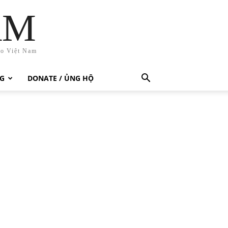
AM
ho Việt Nam
G
DONATE / ỦNG HỘ