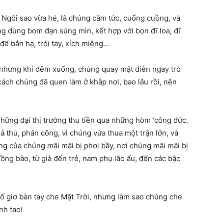
Ngôi sao vừa hé, là chúng căm tức, cuống cuồng, và
úng dùng bom đạn súng mìn, kết hợp với bọn đĩ loa, đĩ
để bắn hạ, trói tay, xích miệng…
 nhưng khi đêm xuống, chúng quay mặt diễn ngay trò
cách chúng đã quen làm ở khắp nơi, bao lâu rồi, nên
 những đại thị trường thu tiền qua những hòm ‘công đức,
rả thù, phản công, vì chúng vừa thua một trận lớn, và
ng của chúng mãi mãi bị phơi bầy, nơi chúng mãi mãi bị
đồng bào, từ già đến trẻ, nam phụ lão ấu, đến các bậc
cố giơ bàn tay che Mặt Trời, nhưng làm sao chúng che
nh tao!