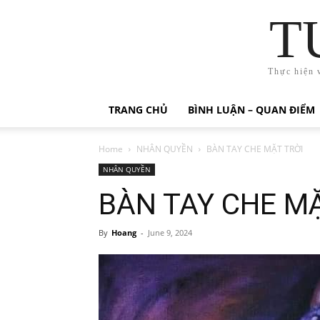
T
Thực hiện 
TRANG CHỦ
BÌNH LUẬN – QUAN ĐIỂM
Home
NHÂN QUYỀN
BÀN TAY CHE MẶT TRỜI
NHÂN QUYỀN
BÀN TAY CHE MẶ
By
Hoang
-
June 9, 2024