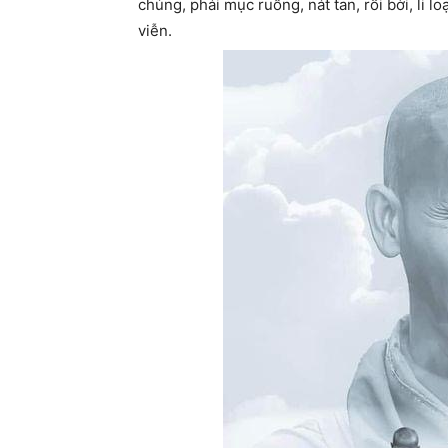
chúng, phải mục ruỗng, nát tan, rối bời, li 
viễn.