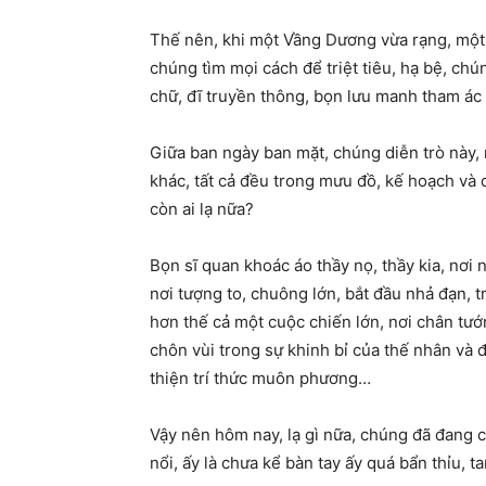
Thế nên, khi một Vầng Dương vừa rạng, một 
chúng tìm mọi cách để triệt tiêu, hạ bệ, ch
chữ, đĩ truyền thông, bọn lưu manh tham ác 
Giữa ban ngày ban mặt, chúng diễn trò này,
khác, tất cả đều trong mưu đồ, kế hoạch và 
còn ai lạ nữa?
Bọn sĩ quan khoác áo thầy nọ, thầy kia, nơi
nơi tượng to, chuông lớn, bắt đầu nhả đạn, t
hơn thế cả một cuộc chiến lớn, nơi chân tướ
chôn vùi trong sự khinh bỉ của thế nhân và 
thiện trí thức muôn phương…
Vậy nên hôm nay, lạ gì nữa, chúng đã đang 
nổi, ấy là chưa kể bàn tay ấy quá bẩn thỉu, ta