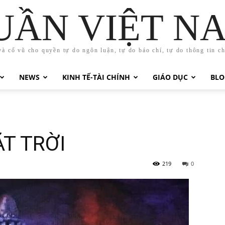
UẦN VIỆT N
và cổ vũ cho quyền tự do ngôn luận, tự do báo chí, tự do thông tin c
NEWS
KINH TẾ-TÀI CHÍNH
GIÁO DỤC
BLO
T TRỜI
219
0