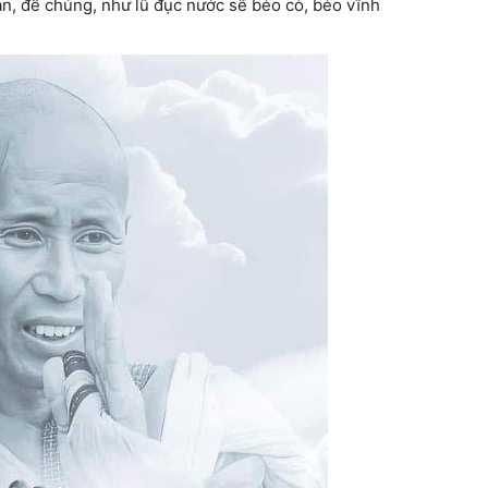
loạn, để chúng, như lũ đục nước sẽ béo cò, béo vĩnh