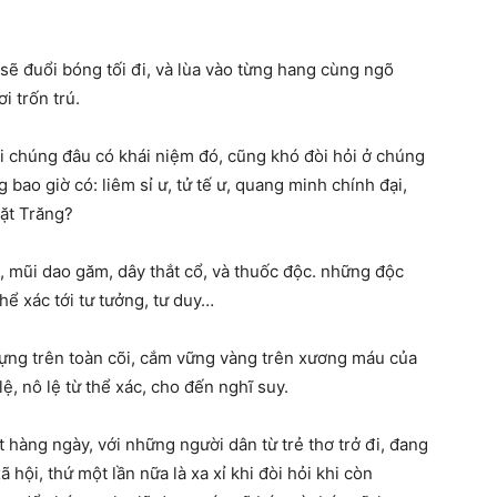
sẽ đuổi bóng tối đi, và lùa vào từng hang cùng ngõ
i trốn trú.
 chúng đâu có khái niệm đó, cũng khó đòi hỏi ở chúng
bao giờ có: liêm sỉ ư, tử tế ư, quang minh chính đại,
ặt Trăng?
, mũi dao găm, dây thắt cổ, và thuốc độc. những độc
hể xác tới tư tưởng, tư duy…
ng trên toàn cõi, cắm vững vàng trên xương máu của
, nô lệ từ thể xác, cho đến nghĩ suy.
àng ngày, với những người dân từ trẻ thơ trở đi, đang
hội, thứ một lần nữa là xa xỉ khi đòi hỏi khi còn