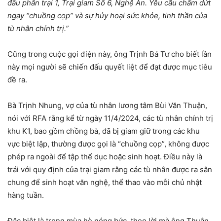
đầu phân trại 1, Trại giam Số 6, Nghệ An. Yêu cầu chấm dứt
ngay “chuồng cọp” và sự hủy hoại sức khỏe, tinh thần của
tù nhân chính trị.”
Cũng trong cuộc gọi điện này, ông Trịnh Bá Tư cho biết lần
này mọi người sẽ chiến đấu quyết liệt để đạt được mục tiêu
đề ra.
Bà Trịnh Nhung, vợ của tù nhân lương tâm Bùi Văn Thuận,
nói với RFA rằng kể từ ngày 11/4/2024, các tù nhân chính trị
khu K1, bao gồm chồng bà, đã bị giam giữ trong các khu
vực biệt lập, thường được gọi là “chuồng cọp”, không được
phép ra ngoài để tập thể dục hoặc sinh hoạt. Điều này là
trái với quy định của trại giam rằng các tù nhân được ra sân
chung để sinh hoạt văn nghệ, thể thao vào mỗi chủ nhật
hàng tuần.
Đặc biệt là trong mùa hè nóng bức, theo lời mà ông Thuận