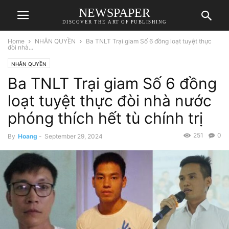
NEWSPAPER
DISCOVER THE ART OF PUBLISHING
Home
NHÂN QUYỀN
Ba TNLT Trại giam Số 6 đồng loạt tuyệt thực
đòi nhà...
NHÂN QUYỀN
Ba TNLT Trại giam Số 6 đồng
loạt tuyệt thực đòi nhà nước
phóng thích hết tù chính trị
251
0
By
Hoang
-
September 29, 2024