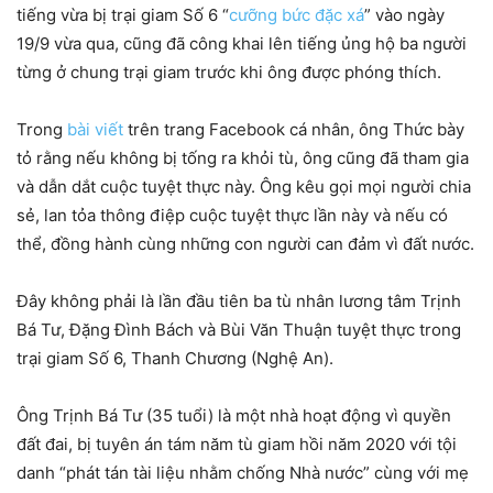
tiếng vừa bị trại giam Số 6 “
cưỡng bức đặc xá
” vào ngày
19/9 vừa qua, cũng đã công khai lên tiếng ủng hộ ba người
từng ở chung trại giam trước khi ông được phóng thích.
Trong
bài viết
trên trang Facebook cá nhân, ông Thức bày
tỏ rằng nếu không bị tống ra khỏi tù, ông cũng đã tham gia
và dẫn dắt cuộc tuyệt thực này. Ông kêu gọi
mọi người chia
sẻ, lan tỏa thông điệp cuộc tuyệt thực lần này và nếu có
thể, đồng hành cùng những con người can đảm vì đất nước.
Đây không phải là lần đầu tiên ba tù nhân lương tâm Trịnh
Bá Tư, Đặng Đình Bách và Bùi Văn Thuận tuyệt thực trong
trại giam Số 6, Thanh Chương (Nghệ An).
Ông Trịnh Bá Tư (35 tuổi) là một nhà hoạt động vì quyền
đất đai,
bị tuyên án tám năm tù giam hồi năm 2020 với tội
danh “phát tán tài liệu nhằm chống Nhà nước” cùng với mẹ