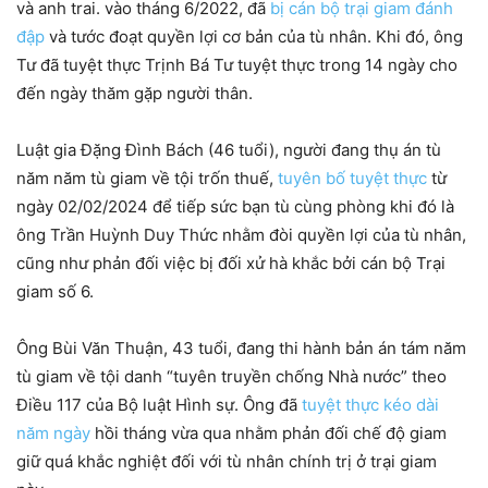
và anh trai.
vào tháng 6/2022, đã
bị cán bộ trại giam đánh
đập
và tước đoạt quyền lợi cơ bản của tù nhân. Khi đó, ông
Tư đã tuyệt thực
Trịnh Bá Tư tuyệt thực trong 14 ngày cho
đến ngày thăm gặp người thân.
Luật gia
Đặng Đình Bách (46 tuổi),
người đang thụ án tù
năm năm tù giam về tội trốn thuế,
tuyên bố tuyệt thực
từ
ngày 02/02/2024 để tiếp sức bạn tù cùng phòng khi đó là
ông Trần Huỳnh Duy Thức nhằm đòi quyền lợi của tù nhân,
cũng như phản đối việc bị đối xử hà khắc bởi cán bộ Trại
giam số 6.
Ông Bùi Văn Thuận,
43 tuổi, đang thi hành bản án tám năm
tù giam về tội danh “tuyên truyền chống Nhà nước” theo
Điều 117 của Bộ luật Hình sự. Ông đã
tuyệt thực kéo dài
năm ngày
hồi tháng vừa qua nhằm phản đối chế độ giam
giữ quá khắc nghiệt đối với tù nhân chính trị ở trại giam