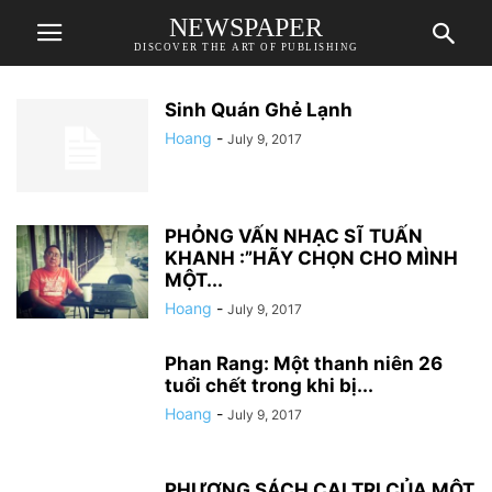
NEWSPAPER
DISCOVER THE ART OF PUBLISHING
Sinh Quán Ghẻ Lạnh
Hoang
-
July 9, 2017
PHỎNG VẤN NHẠC SĨ TUẤN
KHANH :”HÃY CHỌN CHO MÌNH
MỘT...
Hoang
-
July 9, 2017
Phan Rang: Một thanh niên 26
tuổi chết trong khi bị...
Hoang
-
July 9, 2017
PHƯƠNG SÁCH CAI TRỊ CỦA MỘT