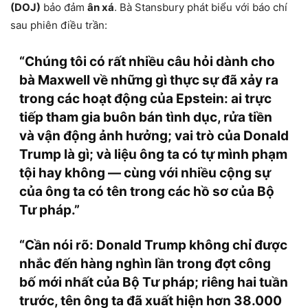
(DOJ)
bảo đảm
ân xá
. Bà Stansbury phát biểu với báo chí
sau phiên điều trần:
“Chúng tôi có rất nhiều câu hỏi dành cho
bà Maxwell về những gì thực sự đã xảy ra
trong các hoạt động của Epstein: ai trực
tiếp tham gia buôn bán tình dục, rửa tiền
và vận động ảnh hưởng; vai trò của Donald
Trump là gì; và liệu ông ta có tự mình phạm
tội hay không — cùng với nhiều cộng sự
của ông ta có tên trong các hồ sơ của Bộ
Tư pháp.”
“Cần nói rõ: Donald Trump không chỉ được
nhắc đến hàng nghìn lần trong đợt công
bố mới nhất của Bộ Tư pháp; riêng
hai tuần
trước
, tên ông ta đã
xuất hiện hơn 38.000