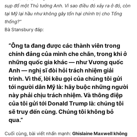
sụp đổ một Thủ tướng Anh. Vì sao điều đó xảy ra ở đó, còn
tại Mỹ lại hầu như không gây tổn hại chính trị cho Tổng
thống?”
Bà Stansbury đáp:
“Ông ta đang được
các thành viên trong
chính đảng của mình che chắn
, trong khi ở
những quốc gia khác — như Vương quốc
Anh — nghị sĩ đòi hỏi
trách nhiệm giải
trình
. Vì thế, lời kêu gọi của chúng tôi gửi
tới người dân Mỹ là:
hãy buộc những người
này phải chịu trách nhiệm
. Và thông điệp
của tôi gửi tới Donald Trump là:
chúng tôi
sẽ truy đến cùng. Chúng tôi không bỏ
qua.
”
Cuối cùng, bài viết nhấn mạnh:
Ghislaine Maxwell không