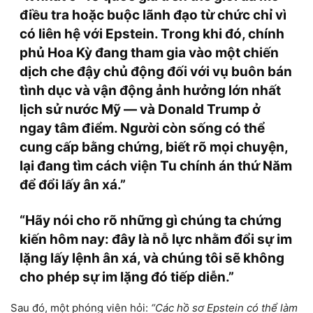
điều tra hoặc buộc lãnh đạo từ chức
chỉ vì
có liên hệ với Epstein
. Trong khi đó,
chính
phủ Hoa Kỳ đang tham gia vào một chiến
dịch che đậy chủ động
đối với vụ buôn bán
tình dục và vận động ảnh hưởng lớn nhất
lịch sử nước Mỹ — và
Donald Trump ở
ngay tâm điểm
. Người còn sống có thể
cung cấp bằng chứng, biết rõ mọi chuyện,
lại đang tìm cách
viện Tu chính án thứ Năm
để đổi lấy ân xá.”
“Hãy nói cho rõ những gì chúng ta chứng
kiến hôm nay: đây là
nỗ lực nhằm đổi sự im
lặng lấy lệnh ân xá
, và chúng tôi
sẽ không
cho phép sự im lặng đó tiếp diễn
.”
Sau đó, một phóng viên hỏi:
“Các hồ sơ Epstein có thể làm