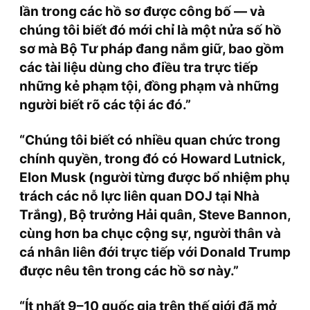
lần
trong các hồ sơ được công bố — và
chúng tôi biết đó
mới chỉ là một nửa
số hồ
sơ mà Bộ Tư pháp đang nắm giữ, bao gồm
các tài liệu dùng cho điều tra trực tiếp
những kẻ phạm tội, đồng phạm và những
người biết rõ các tội ác đó.”
“Chúng tôi biết có nhiều quan chức trong
chính quyền, trong đó có
Howard Lutnick
,
Elon Musk
(người từng được bổ nhiệm phụ
trách các nỗ lực liên quan DOJ tại Nhà
Trắng), Bộ trưởng Hải quân,
Steve Bannon
,
cùng
hơn ba chục
cộng sự, người thân và
cá nhân liên đới trực tiếp với Donald Trump
được nêu tên trong các hồ sơ này
.”
“Ít nhất
9–10 quốc gia
trên thế giới đã mở