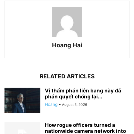
Hoang Hai
RELATED ARTICLES
Vị thẩm phán liên bang này đã
phán quyết chống lại...
Hoang
-
August 5, 2026
How rogue officers turned a
nationwide camera network into