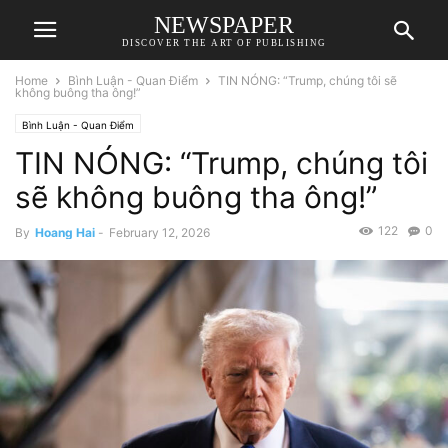
NEWSPAPER
DISCOVER THE ART OF PUBLISHING
Home
Bình Luận - Quan Điểm
TIN NÓNG: “Trump, chúng tôi sẽ
không buông tha ông!”
Bình Luận - Quan Điểm
TIN NÓNG: “Trump, chúng tôi
sẽ không buông tha ông!”
122
0
By
Hoang Hai
-
February 12, 2026