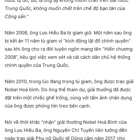
nước tự do, tức là ông ấy không muốn chết trên đất nước
Trung Quốc, không muốn chết trên chế độ bạo tàn của
Cộng sản.”
Năm 2008, ông Lưu Hiểu Ba bị giam giữ. Một năm sau ông
bị kết án 11 năm tù giam vì “kích động lật đổ chính quyền”
sau khi ông cho ra đời tuyên ngôn mang tên “Hiến chương
2008”, kêu gọi việc xem xét và cải cách dân chủ hệ thống
chính quyền của Trung Quốc.
Năm 2010, trong lúc đang trong tù giam, ông được trao giải
Nobel Hoà bình. Do ông thể tham dự, giải thưởng đã được
đặt trên một chiếc ghế trống, cùng với tấm ảnh chân dung
của ông được phóng lớn treo bên cạnh.
Nói về thời khắc “nhận” giải thưởng Nobel Hoà Bình của
ông Lưu Hiểu Ba, ông Nguyễn Chí Tuyến liên tưởng đến
ngày trao giải Phụ nữ Quốc tế Dũng cảm năm 2017 cho