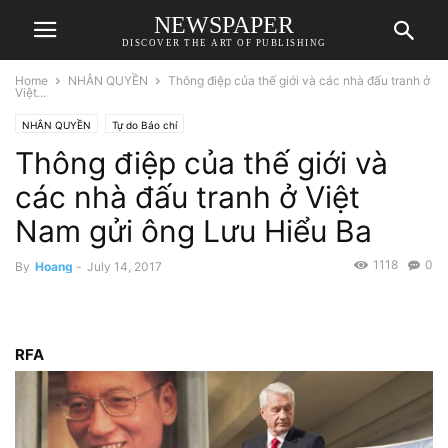
NEWSPAPER
DISCOVER THE ART OF PUBLISHING
Home
NHÂN QUYỀN
Thông điệp của thế giới và các nhà đấu tranh ở
Việt...
NHÂN QUYỀN
Tự do Báo chí
Thông điệp của thế giới và
các nhà đấu tranh ở Việt
Nam gửi ông Lưu Hiểu Ba
1118
0
By
Hoang
-
July 14, 2017
RFA