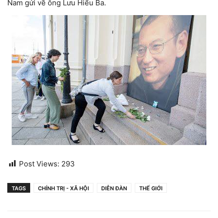
Nam gửi về ông Lưu Hiểu Ba.
Post Views:
293
TAGS
CHÍNH TRỊ - XÃ HỘI
DIỄN ĐÀN
THẾ GIỚI