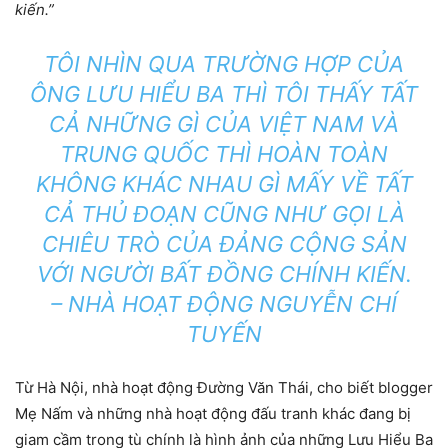
kiến.”
TÔI NHÌN QUA TRƯỜNG HỢP CỦA
ÔNG LƯU HIỂU BA THÌ TÔI THẤY TẤT
CẢ NHỮNG GÌ CỦA VIỆT NAM VÀ
TRUNG QUỐC THÌ HOÀN TOÀN
KHÔNG KHÁC NHAU GÌ MẤY VỀ TẤT
CẢ THỦ ĐOẠN CŨNG NHƯ GỌI LÀ
CHIÊU TRÒ CỦA ĐẢNG CỘNG SẢN
VỚI NGƯỜI BẤT ĐỒNG CHÍNH KIẾN.
– NHÀ HOẠT ĐỘNG NGUYỄN CHÍ
TUYẾN
Từ Hà Nội, nhà hoạt động Đường Văn Thái, cho biết blogger
Mẹ Nấm và những nhà hoạt động đấu tranh khác đang bị
giam cầm trong tù chính là hình ảnh của những Lưu Hiểu Ba