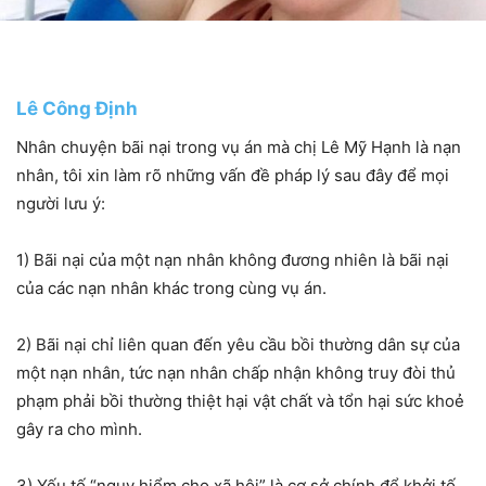
Lê Công Định
Nhân chuyện bãi nại trong vụ án mà chị Lê Mỹ Hạnh là nạn
nhân, tôi xin làm rõ những vấn đề pháp lý sau đây để mọi
người lưu ý:
1) Bãi nại của một nạn nhân không đương nhiên là bãi nại
của các nạn nhân khác trong cùng vụ án.
2) Bãi nại chỉ liên quan đến yêu cầu bồi thường dân sự của
một nạn nhân, tức nạn nhân chấp nhận không truy đòi thủ
phạm phải bồi thường thiệt hại vật chất và tổn hại sức khoẻ
gây ra cho mình.
3) Yếu tố “nguy hiểm cho xã hội” là cơ sở chính để khởi tố