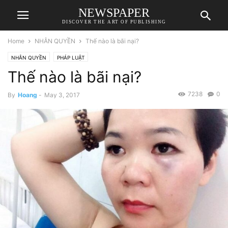
NEWSPAPER
DISCOVER THE ART OF PUBLISHING
Home
NHÂN QUYỀN
Thế nào là bãi nại?
NHÂN QUYỀN
PHÁP LUẬT
Thế nào là bãi nại?
7238
0
By
Hoang
-
May 3, 2017