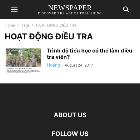
NEWSPAPER
DISCOVER THE ART OF PUBLISHING
Home
Tags
HOẠT ĐỘNG ĐIỀU TRA
HOẠT ĐỘNG ĐIỀU TRA
Trình độ tiểu học có thể làm điều
tra viên?
Hoang
-
August 24, 2017
ABOUT US
FOLLOW US