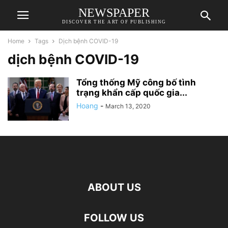
NEWSPAPER
DISCOVER THE ART OF PUBLISHING
Home
Tags
Dịch bệnh COVID-19
dịch bệnh COVID-19
Tổng thống Mỹ công bố tình
trạng khẩn cấp quốc gia...
Hoang
-
March 13, 2020
ABOUT US
FOLLOW US