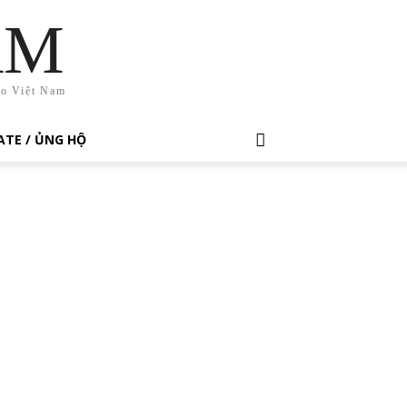
AM
ho Việt Nam
TE / ỦNG HỘ