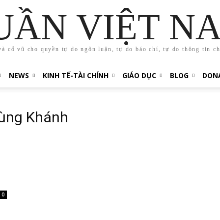
UẦN VIỆT N
và cổ vũ cho quyền tự do ngôn luận, tự do báo chí, tự do thông tin c
NEWS
KINH TẾ-TÀI CHÍNH
GIÁO DỤC
BLOG
DONA
rùng Khánh
0