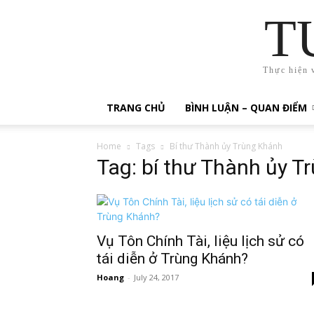
T
Thực hiện 
TRANG CHỦ
BÌNH LUẬN – QUAN ĐIỂM
Home
Tags
Bí thư Thành ủy Trùng Khánh
Tag: bí thư Thành ủy T
Vụ Tôn Chính Tài, liệu lịch sử có
tái diễn ở Trùng Khánh?
Hoang
-
July 24, 2017